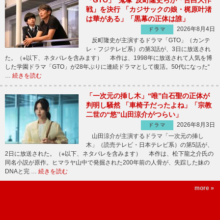
戦」を決行 「カジサックの娘・梶原叶渚
は華がある」「黒幕の正体は誰」
2026年8月4日
ドラマ
反町隆史が主演するドラマ「GTO」（カンテ
レ・フジテレビ系）の第3話が、3日に放送され
た。（※以下、ネタバレを含みます） 本作は、1998年に放送されて人気を博
した学園ドラマ「GTO」が28年ぶりに連続ドラマとして復活。50代になった“
…
続きを読む
「一次元の挿し木」“唯”白石聖の正体が
判明し騒然 「車椅子だったよね」「宗教
二世の“悠”山田涼介がつらい」
2026年8月3日
ドラマ
山田涼介が主演するドラマ「一次元の挿し
木」（読売テレビ・日本テレビ系）の第5話が、
2日に放送された。（※以下、ネタバレを含みます） 本作は、松下龍之介氏の
同名小説が原作。ヒマラヤ山中で発掘された200年前の人骨が、失踪した妹の
DNAと完 …
続きを読む
more »