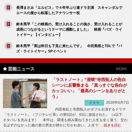
長澤まさみ「エルピス」で４年半ぶり連ドラ主演 スキャンダルで
エースの座から転落したアナウンサー役
鈴木亮平「この映画の、受け入れることの強さ、受け入れることが
成長につながるというテーマに感動しました」 映画『バズ・ライ
トイヤー』【インタビュー】
鈴木亮平「実は昨日も下見に来たんです」 今田美桜とTDLで『バ
ズ・ライトイヤー』SPイベント
芸能ニュース
NEWS
「ラストノート」“澄晴”寺西拓人の告白
シーンに反響集まる 「真っすぐな告白が
カッコいい」「最高のシーンをありがと
う」
2026年8月7日
ドラマ
内田有紀と寺西拓人がダブル主演するドラマ
「ラストノート」（フジテレビ系）の第5話が、6日に放送された。（※以下、
ネタバレを含みます） 本作は、環境も積み重ねてきた人生も全く違う、交わ
るはずのなかった歳の差の男女が静かに引かれ合い、人生で …
続きを読む