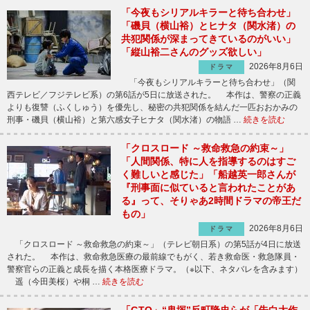
「今夜もシリアルキラーと待ち合わせ」
「磯貝（横山裕）とヒナタ（関水渚）の
共犯関係が深まってきているのがいい」
「縦山裕二さんのグッズ欲しい」
2026年8月6日
ドラマ
「今夜もシリアルキラーと待ち合わせ」（関
西テレビ／フジテレビ系）の第6話が5日に放送された。 本作は、警察の正義
よりも復讐（ふくしゅう）を優先し、秘密の共犯関係を結んだ一匹おおかみの
刑事・磯貝（横山裕）と第六感女子ヒナタ（関水渚）の物語 …
続きを読む
「クロスロード ～救命救急の約束～」
「人間関係、特に人を指導するのはすご
く難しいと感じた」「船越英一郎さんが
『刑事面に似ていると言われたことがあ
る』って、そりゃあ2時間ドラマの帝王だ
もの」
2026年8月6日
ドラマ
「クロスロード ～救命救急の約束～」（テレビ朝日系）の第5話が4日に放送
された。 本作は、救命救急医療の最前線でもがく、若き救命医・救急隊員・
警察官らの正義と成長を描く本格医療ドラマ。（※以下、ネタバレを含みます）
遥（今田美桜）や桐 …
続きを読む
「GTO」“鬼塚”反町隆史らが「告白大作