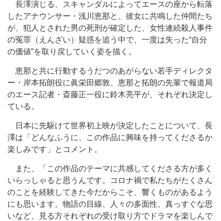
長澤演じる、スキャンダルによってエースの座から転落
したアナウンサー・浅川恵那と、彼女に共鳴した仲間たち
が、犯人とされた男の死刑が確定した、女性連続殺人事件
の冤罪（えんざい）疑惑を追う中で、一度は失った“自分
の価値”を取り戻していく姿を描く。
恵那と共に行動するうだつのあがらない若手ディレクタ
ー・岸本拓朗役に眞栄田郷敦、恵那と拓朗の先輩で報道局
のエース記者・斎藤正一役に鈴木亮平が、それぞれ決定し
ている。
日本に先駆けて世界初上映が決定したことについて、長
澤は「どんなふうに、この作品に興味を持ってくださるか
楽しみです」とコメント。
また、「この作品のテーマに共感してくださる方が多く
いらっしゃると思うんです。コロナ禍で私たちがたくさん
のことを経験してきた今だからこそ、響くものがあるよう
にも思います。物語の目線、人々の多面性、真っすぐな思
いなど、見る方それぞれの受け取り方でドラマを楽しんで