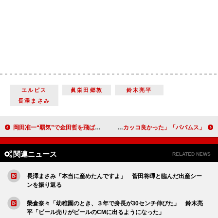
エルピス
眞栄田郷敦
鈴木亮平
長澤まさみ
岡田准一“覇気”で金田哲を飛ばす 「触っていないのに後ろに飛んでいった」
「パパムス」最終話“小梅”飯沼愛の恋の結末が「激甘でかわいかった」 “健太先輩”長尾謙杜の「キス顔がきれい過ぎた」「告白がカッコ良かった」
関連ニュース
RELATED NEWS
長澤まさみ「本当に産めたんですよ」 菅田将暉と臨んだ出産シー
ンを振り返る
榮倉奈々「幼稚園のとき、３年で身長が30センチ伸びた」 鈴木亮
平「ビール売りがビールのCMに出るようになった」