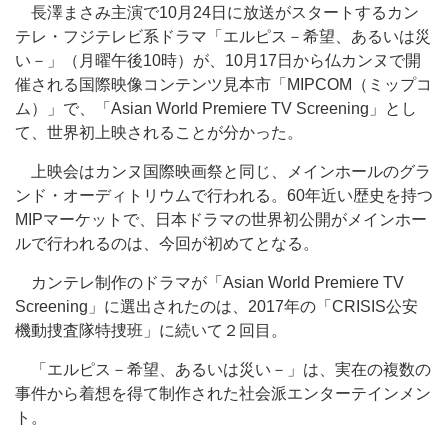
長澤まさみ主演で10月24日に放送がスタートするカン
テレ・フジテレビ系ドラマ「エルピス－希望、あるいは災
い－」（月曜午後10時）が、10月17日から仏カンヌで開
催される国際映像コンテンツ見本市「MIPCOM（ミップコ
ム）」で、「Asian World Premiere TV Screening」とし
て、世界初上映されることが分かった。
上映会はカンヌ国際映画祭と同じ、メインホールのグラ
ンド・オーディトリウムで行われる。60年近い歴史を持つ
MIPマーケットで、日本ドラマの世界初公開がメインホー
ルで行われるのは、今回が初めてとなる。
カンテレ制作のドラマが「Asian World Premiere TV
Screening」に選出されたのは、2017年の「CRISIS公安
機動捜査隊特捜班」に続いて２回目。
「エルピス－希望、あるいは災い－」は、実在の複数の
事件から着想を得て制作された社会派エンターテインメン
ト。