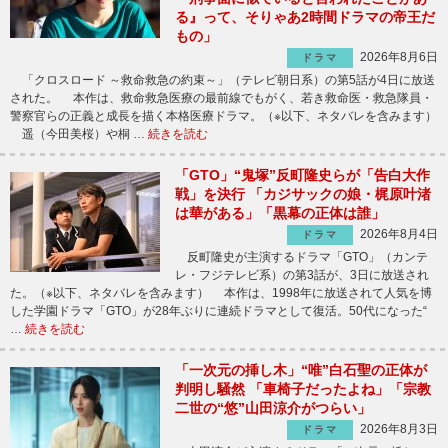
る』って、そりゃあ2時間ドラマの帝王だ
もの」
2026年8月6日
ドラマ
「クロスロード ～救命救急の約束～」（テレビ朝日系）の第5話が4日に放送
された。 本作は、救命救急医療の最前線でもがく、若き救命医・救急隊員・
警察官らの正義と成長を描く本格医療ドラマ。（※以下、ネタバレを含みます）
遥（今田美桜）や桐 …
続きを読む
「GTO」“鬼塚”反町隆史らが「告白大作
戦」を決行 「カジサックの娘・梶原叶渚
は華がある」「黒幕の正体は誰」
2026年8月4日
ドラマ
反町隆史が主演するドラマ「GTO」（カンテ
レ・フジテレビ系）の第3話が、3日に放送され
た。（※以下、ネタバレを含みます） 本作は、1998年に放送されて人気を博
した学園ドラマ「GTO」が28年ぶりに連続ドラマとして復活。50代になった“
…
続きを読む
「一次元の挿し木」“唯”白石聖の正体が
判明し騒然 「車椅子だったよね」「宗教
二世の“悠”山田涼介がつらい」
2026年8月3日
ドラマ