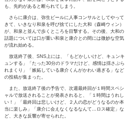
も、先約があると断られてしまう。
さらに康介は、弥生ビールに人事コンサルとしてやって
きて、いきなり和泉を呼び捨てにした大和（森崎ウィン）
が、和泉と並んで歩くところを目撃する。その後、大和の
話題については口が重い和泉と康介との間には微妙な空気
が流れ始める。
放送終了後、SNS上には、「もどかしいけど、キュンキ
ュンする」「たった30分のドラマだけど、感情は揺さぶら
れまくり」「嫉妬している康介くんがかわい過ぎる」など
の投稿が集まった。
また、放送終了後の予告で、次週最終回が１時間スペシ
ャルで放送されることが発表されると、「１時間はうれし
い！」「最終回は悲しいけど、２人の恋がどうなるのか本
当に楽しみ」「康介に会えなくなるなんて…ロス確定」な
ど、大きな反響が寄せられた。