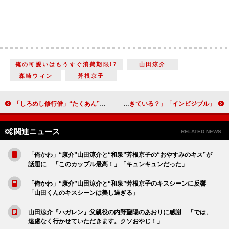
俺の可愛いはもうすぐ消費期限!?
山田涼介
森崎ウィン
芳根京子
「しろめし修行僧」“たくあん”岡部大に「まるで令和の寅さん」の声 「映画化いけると思う」「続編を所望します」
「インビジブル」警察内部の凶悪犯「リーパー」予測が面白い 「鑑識の“近松”谷恭輔が怪しい」「実は“犬飼”原田泰造が生きている？」
関連ニュース
RELATED NEWS
「俺かわ」“康介”山田涼介と“和泉”芳根京子の“おやすみのキス”が
話題に 「このカップル最高！」「キュンキュンだった」
「俺かわ」“康介”山田涼介と“和泉”芳根京子のキスシーンに反響
「山田くんのキスシーンは美し過ぎる」
山田涼介『ハガレン』父親役の内野聖陽のあおりに感謝 「では、
遠慮なく行かせていただきます。クソおやじ！」