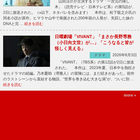
山田涼介が主演するドラマ「一次元の挿し
木」（読売テレビ・日本テレビ系）の第5話が、
2日に放送された。（※以下、ネタバレを含みます） 本作は、松下龍之介氏の
同名小説が原作。ヒマラヤ山中で発掘された200年前の人骨が、失踪した妹の
DNAと完 …
続きを読む
日曜劇場「VIVANT」「まさか長野専務
（小日向文世）が…」「こうなると皆が
怪しく見える」
2026年8月3日
ドラマ
「VIVANT」（TBS系）の第12話が2日に放送
された。 本作は、2023年夏、日本中を熱狂さ
せたドラマの続編。乃木憂助（堺雅人）の冒険には、まだ続きがあった。前作
のラストシーンから直結する物語。“世界を巻き込む大きな渦”が、ついに別 …
続きを読む
more »