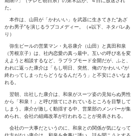
期限!?」（テレビ朝日系）の第８話が、４日に放送され
た。
本作は、山田が「かわいい」を武器に生きてきた“あざ
かわ男子”を演じるラブコメディー。（※以下、ネタバレあ
り）
弥生ビールの営業マン・丸谷康介（山田）と真田和泉
（芳根京子）は、社内恋愛の真っ最中。互いの呼び名を変
えようと相談するなど、ラブラブモード全開だが、ふと、
われに返った康介は「もし明日、突然、俺の“かわいい”が
終わってしまったらどうなるんだろう」と不安にさいなま
れる。
翌朝、出社した康介は、和泉がスーツ姿の見知らぬ男性
から「和泉！」と呼び捨てにされているところを目撃して
しまう。康介が激しく動揺する中、営業部のメンバーが集
められ、会社の組織改革が行われることが発表される。
会社の一大事だというのに、和泉との関係が気になって
仕方がない康介は、和泉を食事に誘い、話を聞こうとする