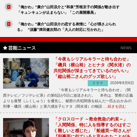
「俺かわ」“康介”山田涼介と“和泉”芳根京子の関係が動き出す
「キュンキュンが止まらない」「この展開最高」
「俺かわ」“康介”山田涼介の恋する表情に「心が揺さぶられ
る」 “須藤”津田健次郎の「大人の対応に引かれた」
芸能ニュース
NEWS
「今夜もシリアルキラーと待ち合わせ」
「磯貝（横山裕）とヒナタ（関水渚）の
共犯関係が深まってきているのがいい」
「縦山裕二さんのグッズ欲しい」
2026年8月6日
ドラマ
「今夜もシリアルキラーと待ち合わせ」（関
西テレビ／フジテレビ系）の第6話が5日に放送された。 本作は、警察の正義
よりも復讐（ふくしゅう）を優先し、秘密の共犯関係を結んだ一匹おおかみの
刑事・磯貝（横山裕）と第六感女子ヒナタ（関水渚）の物語 …
続きを読む
「クロスロード ～救命救急の約束～」
「人間関係、特に人を指導するのはすご
く難しいと感じた」「船越英一郎さんが
『刑事面に似ていると言われたことがあ