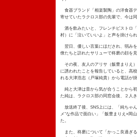
食器ブランド「相楽製陶」の洋食器デ
寄せていたラクロス部の先輩で、今は
酒を飲みたいと、フレンチビストロ「
村）に「泣いていいよ」と声を掛けら
翌日、優しい言葉にほだされ、弱みを
僚たちと訪れたサリューで柊磨の顔を
その夜、友人のアリサ（飯豊まりえ）
に誘われたことを報告していると、高校
れる大津浩志（戸塚純貴）から電話が
純と大津は昔から気が合うことから初
た純は、ラクロス部の同窓会後、２人
放送終了後、SNS上には、「純ちゃん
メ”な作品で面白い」「飯豊まりえ×岡
た。
また、柊磨について「かっこ良過ぎる