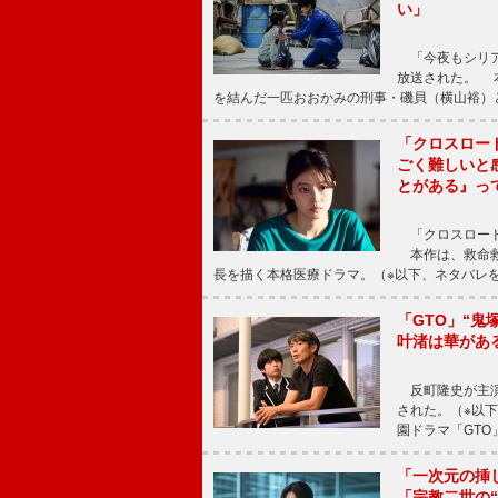
い」
「今夜もシリア
放送された。 
を結んだ一匹おおかみの刑事・磯貝（横山裕）
「クロスロー
ごく難しいと
とがある』っ
「クロスロード
本作は、救命救
長を描く本格医療ドラマ。（※以下、ネタバレ
「GTO」“
叶渚は華があ
反町隆史が主演
された。（※以
園ドラマ「GTO
「一次元の挿
「宗教二世の