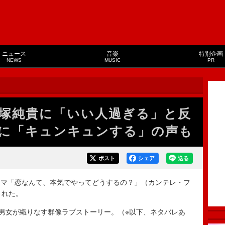
ニュース
音楽
特別企画
NEWS
MUSIC
PR
戸塚純貴に「いい人過ぎる」と反
斗に「キュンキュンする」の声も
ポスト
シェア
送る
マ「恋なんて、本気でやってどうするの？」（カンテレ・フ
された。
男女が織りなす群像ラブストーリー。（※以下、ネタバレあ