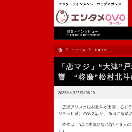
特集・インタビュー
FEATURE & INTERVIEW
ニュース
TOPICS
「恋マジ」“大津”
響 “柊磨”松村北
2022年4月26日 / 06:19
広瀬アリスと松村北斗が出演するドラ
ジテレビ系）の第２話が、25日に放送
本作は、“恋に本気になれない”６人の
り）