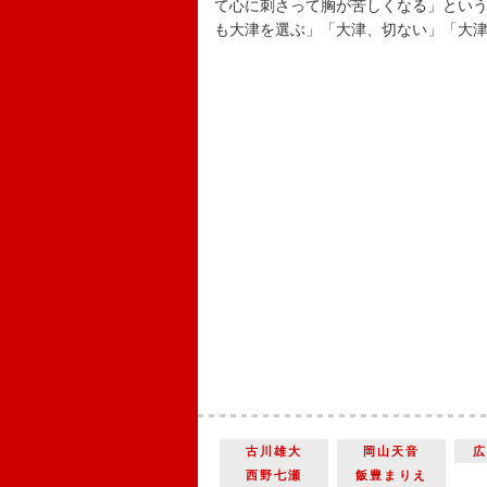
て心に刺さって胸が苦しくなる」とい
も大津を選ぶ」「大津、切ない」「大
古川雄大
岡山天音
西野七瀬
飯豊まりえ