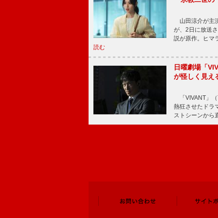
山田涼介が主演
が、2日に放送
説が原作。ヒマラ
読む
日曜劇場「V
が怪しく見え
「VIVANT」
熱狂させたドラ
ストシーンから直