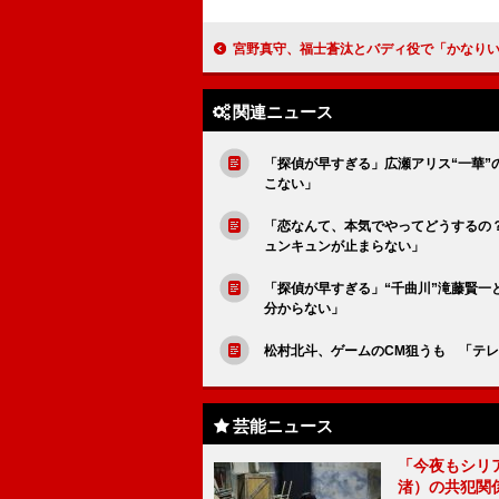
宮野真守、福士蒼汰とバディ役で「かなりいい空気」 「この人と芝居するのはこんなに幸せなんだって
関連ニュース
「探偵が早すぎる」広瀬アリス“一華
こない」
「恋なんて、本気でやってどうするの？
ュンキュンが止まらない」
「探偵が早すぎる」“千曲川”滝藤賢一
分からない」
松村北斗、ゲームのCM狙うも 「テ
芸能ニュース
「今夜もシリ
渚）の共犯関