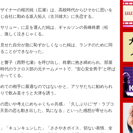
ザイナーの桜沢純（広瀬）は、高校時代からひそかに思いを
同じ会社に勤める坂入拓人（古川雄大）に失恋する。
サリュー」に足を運んだ純は、ギャルソンの長峰柊磨（松
れ、激しく泣きじゃくる。
見せた自分が急に恥ずかしくなった純は、ランチのために同
見ることができなかった。
と響子（西野七瀬）を呼び出し、柊磨に抱き締められ、部屋
時代のラクロス部の元チームメートで、“安心安全男子”と呼ば
掛かってくる。
めての相手に最適なのではないかと、アリサたちに勧められ
きりで飲み直そうと大津を誘う。
の思いや考えにめちゃくちゃ共感」「久しぶりに“ザ・ラブコ
山天音の恋も動き出した。気になる」といった感想が寄せられ
」「キュンキュンした」「ささやきボイス、切ない表情、全