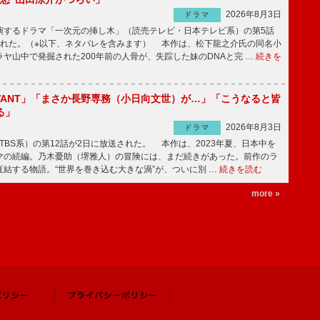
2026年8月3日
ドラマ
するドラマ「一次元の挿し木」（読売テレビ・日本テレビ系）の第5話
された。（※以下、ネタバレを含みます） 本作は、松下龍之介氏の同名小
ヤ山中で発掘された200年前の人骨が、失踪した妹のDNAと完 …
続きを
IVANT」「まさか長野専務（小日向文世）が…」「こうなると皆
る」
2026年8月3日
ドラマ
（TBS系）の第12話が2日に放送された。 本作は、2023年夏、日本中を
マの続編。乃木憂助（堺雅人）の冒険には、まだ続きがあった。前作のラ
結する物語。“世界を巻き込む大きな渦”が、ついに別 …
続きを読む
more »