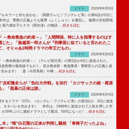
2026年8月6日
ドラマ
ルキラーと待ち合わせ」（関西テレビ／フジテレビ系）の第6話が5日に
本作は、警察の正義よりも復讐（ふくしゅう）を優先し、秘密の共犯関係
と第六感女子ヒナタ（関水渚）の物語 …
続きを読む
ド ～救命救急の約束～」「人間関係、特に人を指導するのはす
感じた」「船越英一郎さんが『刑事面に似ていると言われたこ
て、そりゃあ2時間ドラマの帝王だもの」
2026年8月6日
ドラマ
 ～救命救急の約束～」（テレビ朝日系）の第5話が4日に放送された。
急医療の最前線でもがく、若き救命医・救急隊員・警察官らの正義と成
を含みます） 遥（今田美桜）や桐 …
続きを読む
鬼塚”反町隆史らが「告白大作戦」を決行 「カジサックの娘・梶原
る」「黒幕の正体は誰」
2026年8月4日
ドラマ
するドラマ「GTO」（カンテレ・フジテレビ系）の第3話が、3日に放送
下、ネタバレを含みます） 本作は、1998年に放送されて人気を博した学
」が28年ぶりに連続ドラマとして復活。50代になった“ …
続きを読む
し木」“唯”白石聖の正体が判明し騒然 「車椅子だったよね」
“悠”山田涼介がつらい」