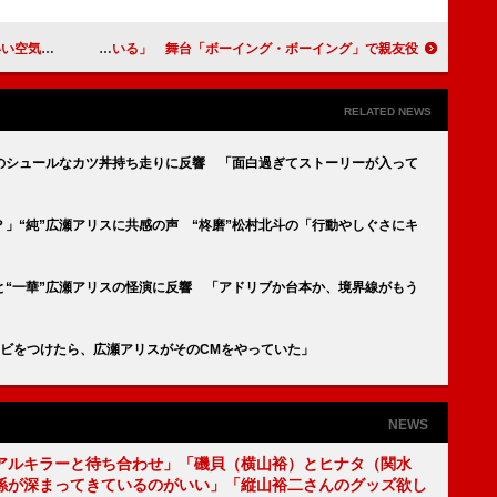
かみ締めている」
福田悠太「室龍太は自然にモテ男を演じている」 舞台「ボーイング・ボーイング」で親友役
RELATED NEWS
”のシュールなカツ丼持ち走りに反響 「面白過ぎてストーリーが入って
」“純”広瀬アリスに共感の声 “柊磨”松村北斗の「行動やしぐさにキ
と“一華”広瀬アリスの怪演に反響 「アドリブか台本か、境界線がもう
レビをつけたら、広瀬アリスがそのCMをやっていた」
NEWS
アルキラーと待ち合わせ」「磯貝（横山裕）とヒナタ（関水
係が深まってきているのがいい」「縦山裕二さんのグッズ欲し