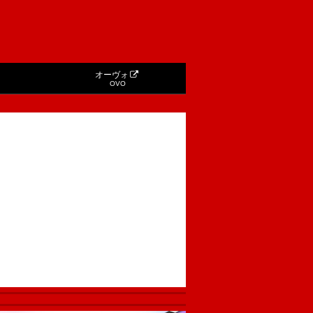
オーヴォ
OVO