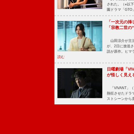
された。（※以
園ドラマ「GTO
「一次元の挿
「宗教二世の
山田涼介が主演
が、2日に放送
説が原作。ヒマラ
読む
日曜劇場「V
が怪しく見え
「VIVANT」
熱狂させたドラ
ストシーンから直