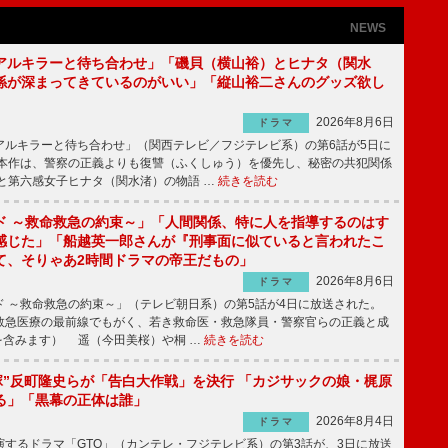
NEWS
アルキラーと待ち合わせ」「磯貝（横山裕）とヒナタ（関水
係が深まってきているのがいい」「縦山裕二さんのグッズ欲し
2026年8月6日
ドラマ
ルキラーと待ち合わせ」（関西テレビ／フジテレビ系）の第6話が5日に
本作は、警察の正義よりも復讐（ふくしゅう）を優先し、秘密の共犯関係
と第六感女子ヒナタ（関水渚）の物語 …
続きを読む
ド ～救命救急の約束～」「人間関係、特に人を指導するのはす
感じた」「船越英一郎さんが『刑事面に似ていると言われたこ
て、そりゃあ2時間ドラマの帝王だもの」
2026年8月6日
ドラマ
 ～救命救急の約束～」（テレビ朝日系）の第5話が4日に放送された。
急医療の最前線でもがく、若き救命医・救急隊員・警察官らの正義と成
を含みます） 遥（今田美桜）や桐 …
続きを読む
鬼塚”反町隆史らが「告白大作戦」を決行 「カジサックの娘・梶原
る」「黒幕の正体は誰」
2026年8月4日
ドラマ
するドラマ「GTO」（カンテレ・フジテレビ系）の第3話が、3日に放送