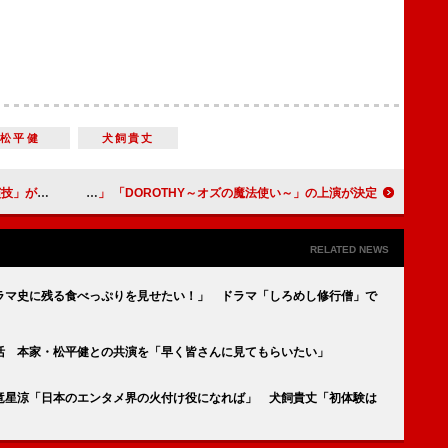
松平健
犬飼貴丈
いく演技が絶妙」
桜井玲香、初のミュージカル単独主演に「うれしい」 「DOROTHY～オズの魔法使い～」の上演が決定
RELATED NEWS
ラマ史に残る食べっぷりを見せたい！」 ドラマ「しろめし修行僧」で
復活 本家・松平健との共演を「早く皆さんに見てもらいたい」
竜星涼「日本のエンタメ界の火付け役になれば」 犬飼貴丈「初体験は