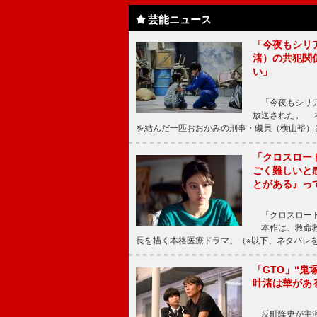
芸能ニュース
「今夜もシリ
渚）の共犯関
い」
「今夜もシリア
放送された。 
を結んだ一匹おおかみの刑事・磯貝（横山裕）
「クロスロー
ごく難しいと
とがある』っ
「クロスロード
本作は、救命救
長を描く本格医療ドラマ。（※以下、ネタバレ
「GTO」“
叶渚は華があ
反町隆史が主演