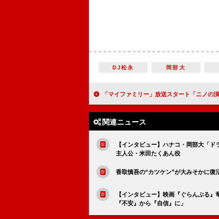
DJ松永
岡部大
「マイファミリー」放送スタート「ニノの演技」がトレンド入り 「絶妙なクズ具合とそこから変化して
関連ニュース
【インタビュー】ハナコ・岡部大「ド
主人公・米田たくあん役
香取慎吾の“カツケン”が大みそかに
【インタビュー】映画『ぐらんぶる』
『不安』から『自信』に」