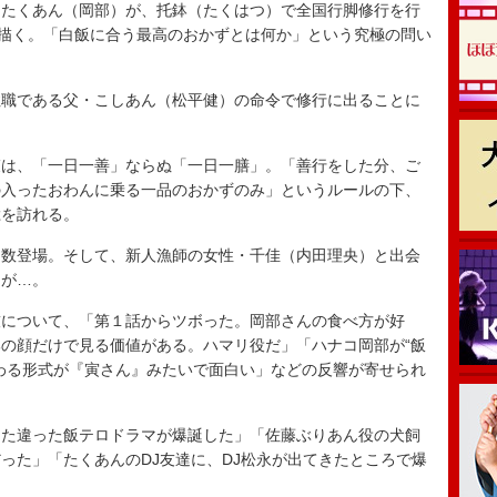
たくあん（岡部）が、托鉢（たくはつ）で全国行脚修行を行
を描く。「白飯に合う最高のおかずとは何か」という究極の問い
職である父・こしあん（松平健）の命令で修行に出ることに
は、「一日一善」ならぬ「一日一膳」。「善行をした分、ご
の入ったおわんに乗る一品のおかずのみ」というルールの下、
総を訪れる。
数登場。そして、新人漁師の女性・千佳（内田理央）と出会
くが…。
技について、「第１話からツボった。岡部さんの食べ方が好
の顔だけで見る価値がある。ハマリ役だ」「ハナコ岡部が“飯
わる形式が『寅さん』みたいで面白い」などの反響が寄せられ
た違った飯テロドラマが爆誕した」「佐藤ぶりあん役の犬飼
った」「たくあんのDJ友達に、DJ松永が出てきたところで爆