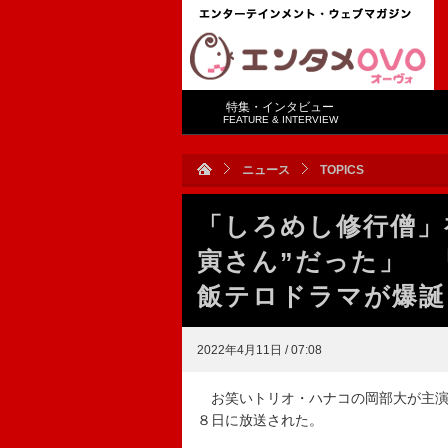
特集・インタビュー
FEATURE & INTERVIEW
ニュース
TOPICS
「しろめし修行僧」
寅さん”だった」 
飯テロドラマが爆誕
2022年4月11日 / 07:08
お笑いトリオ・ハナコの岡部大が主演
８日に放送された。