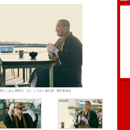
“米田たくあん”岡部大 (C)「しろめし修行僧」製作委員会