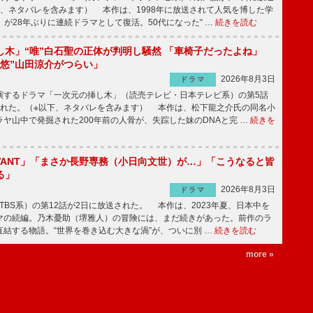
下、ネタバレを含みます） 本作は、1998年に放送されて人気を博した学
」が28年ぶりに連続ドラマとして復活。50代になった“ …
続きを読む
し木」“唯”白石聖の正体が判明し騒然 「車椅子だったよね」
“悠”山田涼介がつらい」
2026年8月3日
ドラマ
するドラマ「一次元の挿し木」（読売テレビ・日本テレビ系）の第5話
された。（※以下、ネタバレを含みます） 本作は、松下龍之介氏の同名小
ヤ山中で発掘された200年前の人骨が、失踪した妹のDNAと完 …
続きを
IVANT」「まさか長野専務（小日向文世）が…」「こうなると皆
る」
2026年8月3日
ドラマ
（TBS系）の第12話が2日に放送された。 本作は、2023年夏、日本中を
マの続編。乃木憂助（堺雅人）の冒険には、まだ続きがあった。前作のラ
結する物語。“世界を巻き込む大きな渦”が、ついに別 …
続きを読む
more »