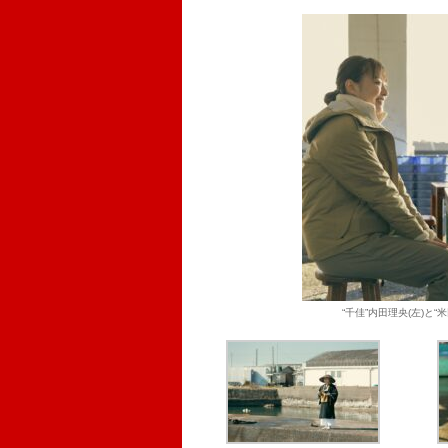
“千佳”内田理央(左)と