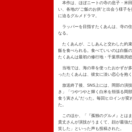
本作は、ほぼニートの寺の息子・米田
い、各地の“ご飯のお供”と出会う様子
に迫るグルメドラマ。
ラッパーを目指すたくあんは、寺の住
なる。
たくあんが、こしあんと交わした約束
飯を食べられる。食べていいのは白飯
たくあんは最初の修行地・千葉県南房
当地では、海の幸を使ったおかずが多
ったたくあんは、彼女に淡い恋心を抱
放送終了後、SNS上には、岡部の演
き」「つやつやと輝く白米を頬張る岡部
食う寅さん”だった。毎回ヒロインが変
た。
このほか、「『孤独のグルメ』とはま
貴丈さんが演技がうまくて、顔が最強だ
笑した」といった声も投稿された。