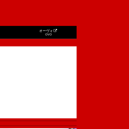
オーヴォ
OVO