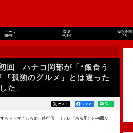
ニュース
音楽
特別企画
NEWS
MUSIC
PR
初回 ハナコ岡部が「“飯食う
「『孤独のグルメ』とは違った
した」
ポスト
シェア
送る
するドラマ「しろめし修行僧」（テレビ東京系）の初回が、