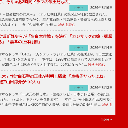
て、そりゃあ2時間ドラマの帝王だもの」
2026年8月6日
ドラマ
 ～救命救急の約束～」（テレビ朝日系）の第5話が4日に放送された。
急医療の最前線でもがく、若き救命医・救急隊員・警察官らの正義と成
を含みます） 遥（今田美桜）や桐 …
続きを読む
鬼塚”反町隆史らが「告白大作戦」を決行 「カジサックの娘・梶原
る」「黒幕の正体は誰」
2026年8月4日
ドラマ
するドラマ「GTO」（カンテレ・フジテレビ系）の第3話が、3日に放送
下、ネタバレを含みます） 本作は、1998年に放送されて人気を博した学
」が28年ぶりに連続ドラマとして復活。50代になった“ …
続きを読む
し木」“唯”白石聖の正体が判明し騒然 「車椅子だったよね」
“悠”山田涼介がつらい」
2026年8月3日
ドラマ
するドラマ「一次元の挿し木」（読売テレビ・日本テレビ系）の第5話
された。（※以下、ネタバレを含みます） 本作は、松下龍之介氏の同名小
ヤ山中で発掘された200年前の人骨が、失踪した妹のDNAと完 …
続きを
more »