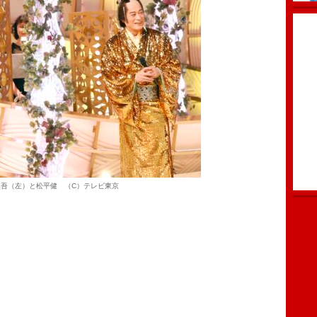
慎吾（左）と松平健 （C）テレビ東京