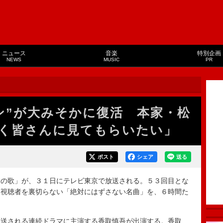
ニュース
音楽
特別企画
NEWS
MUSIC
PR
ン”が大みそかに復活 本家・松
く皆さんに見てもらいたい」
ポスト
シェア
送る
の歌」が、３１日にテレビ東京で放送される。５３回目とな
、視聴者を裏切らない「絶対にはずさない名曲」を、６時間た
送される連続ドラマに主演する香取慎吾が出演する。香取