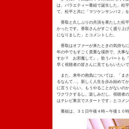
は、バラエティー番組で誕生した、松
て、松平と共に「マツケンサンバ２」
香取と久しぶりの共演を果たした松平
かったです。香取さんがすごく盛り上
になりました」とコメントした。
香取はオファーが来たときの気持ちに
年の中でもすごく貴重な場所で、大事
すか？ お邪魔して』、歌うパートも
早く視聴者の皆さんに見てもらいたい
また、来年の抱負については、「まさ
るなんて…。新しく人生を歩み始めて
に言うぐらい、もうやることがないの
ワクワクするし、楽しみだし、視聴者
はテレビ東京でスタートです」とコメ
番組は、３１日午後４時～午後１０時