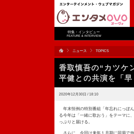
特集・インタビュー
FEATURE & INTERVIEW
ニュース
TOPICS
香取慎吾の“カツケ
平健との共演を「早
2020年12月30日 / 18:10
年末恒例の特別番組「年忘れにっぽん
る今年は「一緒に歌おう」をテーマに
っぷりと届ける。
さらに、今回は来年１月期に同局で放