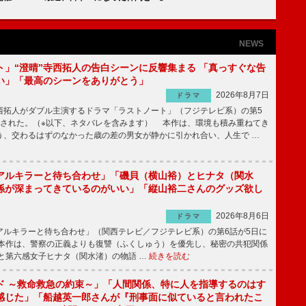
NEWS
ト」“澄晴”寺西拓人の告白シーンに反響集まる 「真っすぐな告
い」「最高のシーンをありがとう」
2026年8月7日
ドラマ
拓人がダブル主演するドラマ「ラストノート」（フジテレビ系）の第5
送された。（※以下、ネタバレを含みます） 本作は、環境も積み重ねてき
う、交わるはずのなかった歳の差の男女が静かに引かれ合い、人生で …
アルキラーと待ち合わせ」「磯貝（横山裕）とヒナタ（関水
係が深まってきているのがいい」「縦山裕二さんのグッズ欲し
2026年8月6日
ドラマ
ルキラーと待ち合わせ」（関西テレビ／フジテレビ系）の第6話が5日に
本作は、警察の正義よりも復讐（ふくしゅう）を優先し、秘密の共犯関係
と第六感女子ヒナタ（関水渚）の物語 …
続きを読む
ド ～救命救急の約束～」「人間関係、特に人を指導するのはす
感じた」「船越英一郎さんが『刑事面に似ていると言われたこ