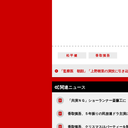
松平健
香取慎吾
「監察医 朝顔」「上野樹里の演技に引き込まれる」 “父”時任三郎の行動に
関連ニュース
「共演ＮＧ」ショーランナー斎藤工に
香取慎吾、５年振りの民放連ドラ主演
香取慎吾、クリスマスはパーティーを