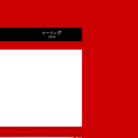
オーヴォ
OVO