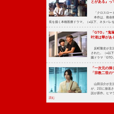
とがある』っ
「クロスロード
本作は、救命救
長を描く本格医療ドラマ。（※以下、ネタバレ
「GTO」“
叶渚は華があ
反町隆史が主演
された。（※以
園ドラマ「GTO
「一次元の挿
「宗教二世の
山田涼介が主演
が、2日に放送
説が原作。ヒマラ
読む