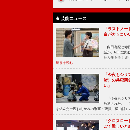
芸能ニュース
「ラストノー
白がカッコい
内田有紀と寺西
話が、6日に放
た人生も全く違
続きを読む
「今夜もシリ
渚）の共犯関
い」
「今夜もシリア
放送された。 
を結んだ一匹おおかみの刑事・磯貝（横山裕）
「クロスロー
ごく難しいと