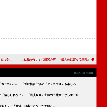
は不安の声も
高橋一生「岸辺露伴は動かない」に絶賛の声 「控えめに言って最高」
RELATED NEWS
「カッコいい」 「香取慎吾主演の『アノニマス』も楽しみ」
に「信じられない」 「共演ＮＧ」主演の中井貴一からエール
開催！？ 「最近、日本一になった仲間と…」