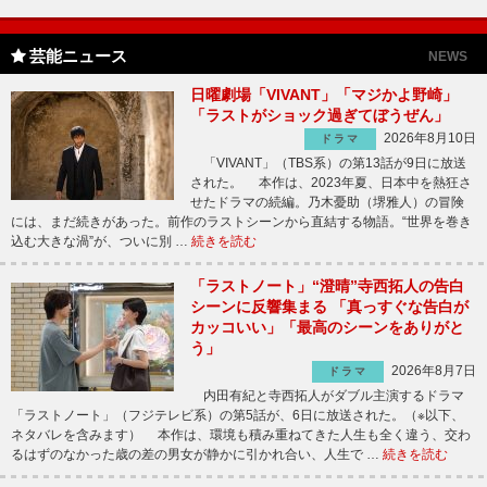
芸能ニュース
NEWS
日曜劇場「VIVANT」「マジかよ野崎」
「ラストがショック過ぎてぼうぜん」
2026年8月10日
ドラマ
「VIVANT」（TBS系）の第13話が9日に放送
された。 本作は、2023年夏、日本中を熱狂さ
せたドラマの続編。乃木憂助（堺雅人）の冒険
には、まだ続きがあった。前作のラストシーンから直結する物語。“世界を巻き
込む大きな渦”が、ついに別 …
続きを読む
「ラストノート」“澄晴”寺西拓人の告白
シーンに反響集まる 「真っすぐな告白が
カッコいい」「最高のシーンをありがと
う」
2026年8月7日
ドラマ
内田有紀と寺西拓人がダブル主演するドラマ
「ラストノート」（フジテレビ系）の第5話が、6日に放送された。（※以下、
ネタバレを含みます） 本作は、環境も積み重ねてきた人生も全く違う、交わ
るはずのなかった歳の差の男女が静かに引かれ合い、人生で …
続きを読む