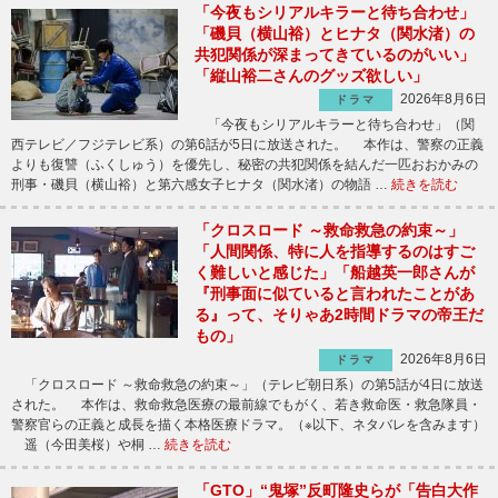
「今夜もシリアルキラーと待ち合わせ」
「磯貝（横山裕）とヒナタ（関水渚）の
共犯関係が深まってきているのがいい」
「縦山裕二さんのグッズ欲しい」
2026年8月6日
ドラマ
「今夜もシリアルキラーと待ち合わせ」（関
西テレビ／フジテレビ系）の第6話が5日に放送された。 本作は、警察の正義
よりも復讐（ふくしゅう）を優先し、秘密の共犯関係を結んだ一匹おおかみの
刑事・磯貝（横山裕）と第六感女子ヒナタ（関水渚）の物語 …
続きを読む
「クロスロード ～救命救急の約束～」
「人間関係、特に人を指導するのはすご
く難しいと感じた」「船越英一郎さんが
『刑事面に似ていると言われたことがあ
る』って、そりゃあ2時間ドラマの帝王だ
もの」
2026年8月6日
ドラマ
「クロスロード ～救命救急の約束～」（テレビ朝日系）の第5話が4日に放送
された。 本作は、救命救急医療の最前線でもがく、若き救命医・救急隊員・
警察官らの正義と成長を描く本格医療ドラマ。（※以下、ネタバレを含みます）
遥（今田美桜）や桐 …
続きを読む
「GTO」“鬼塚”反町隆史らが「告白大作