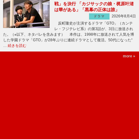
戦」を決行 「カジサックの娘・梶原叶渚
は華がある」「黒幕の正体は誰」
2026年8月4日
ドラマ
反町隆史が主演するドラマ「GTO」（カンテ
レ・フジテレビ系）の第3話が、3日に放送され
た。（※以下、ネタバレを含みます） 本作は、1998年に放送されて人気を博
した学園ドラマ「GTO」が28年ぶりに連続ドラマとして復活。50代になった“
…
続きを読む
more »