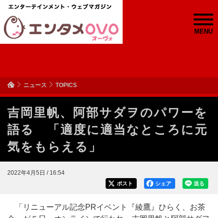
MENU
ニュース
TOPICS
吉岡里帆、阿部サダヲのパワーを
語る 「適度に適当なところに元
気をもらえる」
2022年4月5日 / 16:54
ポスト
シェア
送る
「リニューアル記念PRイベント『綾鷹』ひらく、お茶