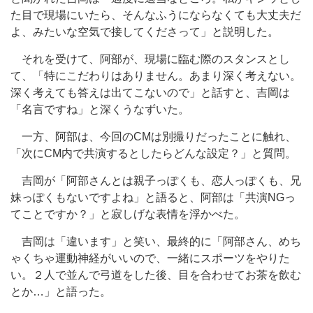
た目で現場にいたら、そんなふうにならなくても大丈夫だ
よ、みたいな空気で接してくださって」と説明した。
それを受けて、阿部が、現場に臨む際のスタンスとし
て、「特にこだわりはありません。あまり深く考えない。
深く考えても答えは出てこないので」と話すと、吉岡は
「名言ですね」と深くうなずいた。
一方、阿部は、今回のCMは別撮りだったことに触れ、
「次にCM内で共演するとしたらどんな設定？」と質問。
吉岡が「阿部さんとは親子っぽくも、恋人っぽくも、兄
妹っぽくもないですよね」と語ると、阿部は「共演NGっ
てことですか？」と寂しげな表情を浮かべた。
吉岡は「違います」と笑い、最終的に「阿部さん、めち
ゃくちゃ運動神経がいいので、一緒にスポーツをやりた
い。２人で並んで弓道をした後、目を合わせてお茶を飲む
とか…」と語った。