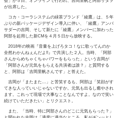
会」が５日、オンラインで行われ、吉岡里帆と阿部サダヲ
が出席した。
コカ・コーラシステムの緑茶ブランド「綾鷹」は、５年
ぶりの新パッケージデザイン導入に伴い、「綾鷹」アンバ
サダーの吉岡、そして新たに「綾鷹」メンバーに加わった
阿部を起用した新CMを４月５日から放映する。
2018年の映画『音量を上げろタコ！なに歌ってんのか
全然わかんねぇんだよ!!』で共演した２人。当時、「阿部
さんからめちゃくちゃパワーをもらった」という吉岡が
「阿部さんが元気をもらえる共演者は誰？」と質問する
と、阿部は「吉岡里帆さんです」と答えた。
吉岡が「またまた…」と苦笑するも、阿部は「笑顔がす
てきな人っていいじゃないですか。元気も出るし癒やされ
ます。これって現場で大事なことなんですよ。なので笑い
続けていただきたい」とリクエスト。
また、「当時、特に阿部さんのどこに元気もらった？」
と聞かれた吉岡は「適度に適当なところ。私がギンッとし