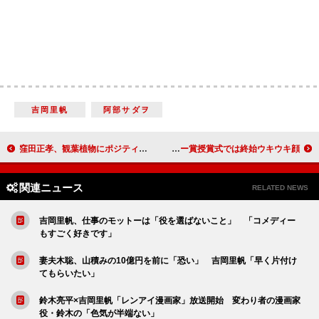
吉岡里帆
阿部サダヲ
窪田正孝、観葉植物にポジティブな“声掛け” 「花が早く開くんです。言霊はあります」
西島秀俊「不思議と全く緊張せず…」 アカデミー賞授賞式では終始ウキウキ顔
関連ニュース
RELATED NEWS
吉岡里帆、仕事のモットーは「役を選ばないこと」 「コメディー
もすごく好きです」
妻夫木聡、山積みの10億円を前に「恐い」 吉岡里帆「早く片付け
てもらいたい」
鈴木亮平×吉岡里帆「レンアイ漫画家」放送開始 変わり者の漫画家
役・鈴木の「色気が半端ない」