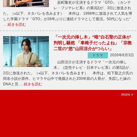
反町隆史が主演するドラマ「GTO」（カンテ
レ・フジテレビ系）の第3話が、3日に放送され
た。（※以下、ネタバレを含みます） 本作は、1998年に放送されて人気を博
した学園ドラマ「GTO」が28年ぶりに連続ドラマとして復活。50代になった“
…
続きを読む
「一次元の挿し木」“唯”白石聖の正体が
判明し騒然 「車椅子だったよね」「宗教
二世の“悠”山田涼介がつらい」
2026年8月3日
ドラマ
山田涼介が主演するドラマ「一次元の挿し
木」（読売テレビ・日本テレビ系）の第5話が、
2日に放送された。（※以下、ネタバレを含みます） 本作は、松下龍之介氏の
同名小説が原作。ヒマラヤ山中で発掘された200年前の人骨が、失踪した妹の
DNAと完 …
続きを読む
more »