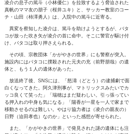
凌介の息子の篤斗（小林優仁）を拉致するよう脅迫された
真帆のママ友の朋子（桜井ユキ）と、サッカー教室のコー
チ・山田（柿澤勇人）は、入院中の篤斗に近寄る。
異変を察知した凌介は、篤斗を助けようとするが、バタ
コが放った吹き矢が凌介の首に命中。そこに警官が駆け付
け、バタコは取り押さえられる。
その頃、宗教団体「かがやきの世界」にも警察が突入。
施設内にはバタコに撲殺された元夫の充（前野朋哉）の遺
体と、もう１人の遺体があった。
放送終了後、SNSには、「怒濤（どとう）の逮捕劇で面
白くなってきた。阿久津刑事が、マトリックスみたいでカ
ッコ良くて笑った」「瑞穂はまだ疑わしい。引っ張ってい
る押入れの中身も気になる」「陽香が一星を一人で家まで
移動させるのは難しい。やはり協力者は（凌介の親友の）
日野（迫田孝也）なのか」といった感想が寄せられた。
また、「かがやきの世界」で発見された謎の遺体にも注