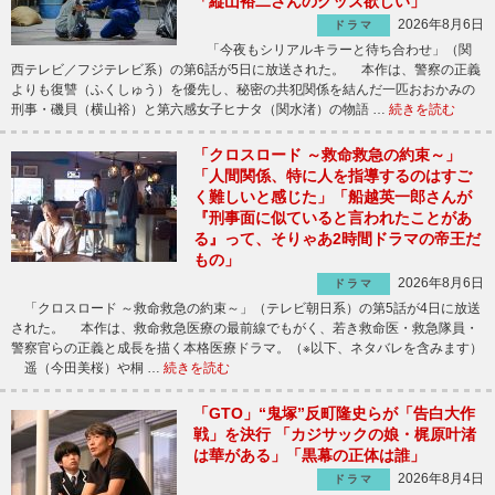
「縦山裕二さんのグッズ欲しい」
2026年8月6日
ドラマ
「今夜もシリアルキラーと待ち合わせ」（関
西テレビ／フジテレビ系）の第6話が5日に放送された。 本作は、警察の正義
よりも復讐（ふくしゅう）を優先し、秘密の共犯関係を結んだ一匹おおかみの
刑事・磯貝（横山裕）と第六感女子ヒナタ（関水渚）の物語 …
続きを読む
「クロスロード ～救命救急の約束～」
「人間関係、特に人を指導するのはすご
く難しいと感じた」「船越英一郎さんが
『刑事面に似ていると言われたことがあ
る』って、そりゃあ2時間ドラマの帝王だ
もの」
2026年8月6日
ドラマ
「クロスロード ～救命救急の約束～」（テレビ朝日系）の第5話が4日に放送
された。 本作は、救命救急医療の最前線でもがく、若き救命医・救急隊員・
警察官らの正義と成長を描く本格医療ドラマ。（※以下、ネタバレを含みます）
遥（今田美桜）や桐 …
続きを読む
「GTO」“鬼塚”反町隆史らが「告白大作
戦」を決行 「カジサックの娘・梶原叶渚
は華がある」「黒幕の正体は誰」
2026年8月4日
ドラマ