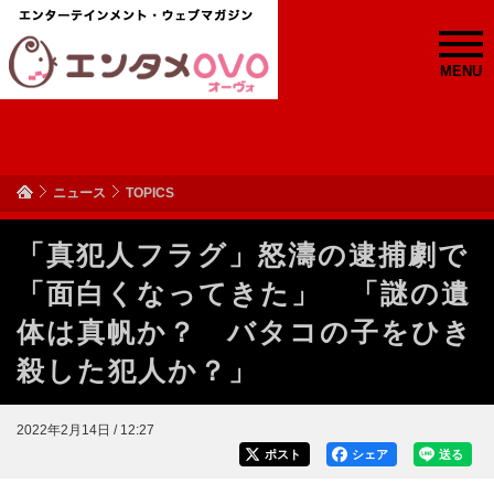
MENU
ニュース
TOPICS
「真犯人フラグ」怒濤の逮捕劇で
「面白くなってきた」 「謎の遺
体は真帆か？ バタコの子をひき
殺した犯人か？」
2022年2月14日 / 12:27
ポスト
シェア
送る