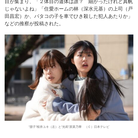
目が集まり、「２体目の遺体は誰？ 細かったけれど真帆
じゃないよね」「住愛ホームの林（深水元基）の上司（戸
田昌宏）か、バタコの子を車でひき殺した犯人あたりか」
などの推察が投稿された。
“朋子”桜井ユキ（左）と“光莉”原菜乃華 （Ｃ）日本テレビ