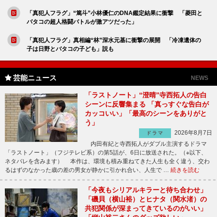
「真犯人フラグ」“篤斗”小林優仁のDNA鑑定結果に衝撃 「菱田と
バタコの超人格闘バトルが激アツだった」
「真犯人フラグ」真相編“林”深水元基に衝撃の展開 「冷凍遺体の
子は日野とバタコの子ども」説も
芸能ニュース
NEWS
「ラストノート」“澄晴”寺西拓人の告白
シーンに反響集まる 「真っすぐな告白が
カッコいい」「最高のシーンをありがと
う」
2026年8月7日
ドラマ
内田有紀と寺西拓人がダブル主演するドラマ
「ラストノート」（フジテレビ系）の第5話が、6日に放送された。（※以下、
ネタバレを含みます） 本作は、環境も積み重ねてきた人生も全く違う、交わ
るはずのなかった歳の差の男女が静かに引かれ合い、人生で …
続きを読む
「今夜もシリアルキラーと待ち合わせ」
「磯貝（横山裕）とヒナタ（関水渚）の
共犯関係が深まってきているのがいい」