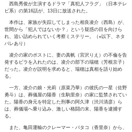
西島秀俊が主演するドラマ「真犯人フラグ」（日本テレ
ビ系）の第16話が、13日に放送された。
本作は、家族が失踪してしまった相良凌介（西島）が、
世間から「犯人ではないか？」という疑惑の目を向けら
れ、追い詰められていく考察ミステリー。（※以下、ネタ
バレあり）
凌介の家のポストに、妻の真帆（宮沢りえ）の不倫を告
発するビラを入れたのは、凌介の部下の瑞穂（芳根京子）
だった。凌介が説明を求めると、瑞穂は真相を語り始め
る。
一方、凌介の娘・光莉（原菜乃華）の彼氏の一星（佐野
勇斗）は、葬儀屋の陽香（生駒里奈）の家に監禁されてい
た。陽香の身元を特定した刑事の阿久津（渋川清彦）ら
は、葬儀場へ乗り込み、激しい格闘の末、陽香を逮捕す
る。
また、亀田運輸のクレーマー・バタコ（香里奈）から、