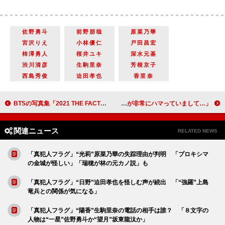
佐野勇斗
前野朋哉
原菜乃華
宮沢りえ
小林優仁
戸田昌宏
柿澤勇人
桜井ユキ
深水元基
渋川清彦
生駒里奈
芳根京子
西島秀俊
迫田孝也
香里奈
BTSの写真集「2021 THE FACT BTS PHOTOBOOK SPECIAL EDITION」がバレンタインデーに発売！
内村光良「わが家は毎日“長澤まさみ祭り”」 「最近、娘が非常にハマっていまして…」
関連ニュース
RELATED NEWS
「真犯人フラグ」“光莉”原菜乃華の失踪理由が判明 「プロキシマ
の金城が怪しい」「瑞穂が林の元カノ説」も
「真犯人フラグ」“日野”迫田孝也を怪しむ声が続出 「“強羅”上島
竜兵との関係が気になる」
「真犯人フラグ」“陽香”生駒里奈の電話の相手は誰？ 「８文字の
人物は“一星”佐野勇斗か“望月”坂東龍汰か」