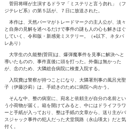
菅田将暉が主演するドラマ「ミステリと言う勿れ」（フ
ジテレビ系）の第５話が、７日に放送された。
本作は、天然パーマがトレードマークの主人公が、淡々
と自身の見解を述べるだけで事件の謎も人の心も解きほぐ
していく、令和版・新感覚ミステリー。（※以下、ネタバ
レあり）
大学生の久能整(菅田)は、爆弾魔事件を見事に解決へと
導いたものの、事件直後に頭を打った。外傷は無かった
が、念のため、大隣総合病院に検査入院する。
入院費は警察が持つことになり、大隣署刑事の風呂光聖
子（伊藤沙莉）は、手続きのために病院へ向かう。
そんな中、整の病室に、宛名と依頼主が自分の名前とい
う小荷物が届く。箱を開けてみると、中にはドライフラワ
ーと手紙が入っており、整は手紙の文章から、送り主がバ
スジャック事件の犯人だった犬堂我路（永山瑛太）だと気
付く。