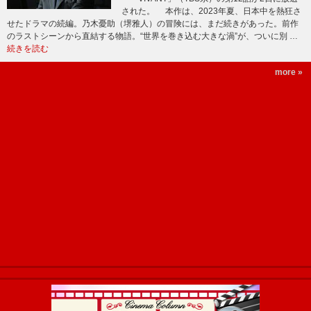
された。 本作は、2023年夏、日本中を熱狂さ
せたドラマの続編。乃木憂助（堺雅人）の冒険には、まだ続きがあった。前作
のラストシーンから直結する物語。“世界を巻き込む大きな渦”が、ついに別 …
続きを読む
more »