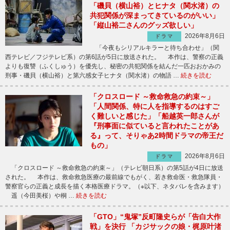
「磯貝（横山裕）とヒナタ（関水渚）の
共犯関係が深まってきているのがいい」
「縦山裕二さんのグッズ欲しい」
2026年8月6日
ドラマ
「今夜もシリアルキラーと待ち合わせ」（関
西テレビ／フジテレビ系）の第6話が5日に放送された。 本作は、警察の正義
よりも復讐（ふくしゅう）を優先し、秘密の共犯関係を結んだ一匹おおかみの
刑事・磯貝（横山裕）と第六感女子ヒナタ（関水渚）の物語 …
続きを読む
「クロスロード ～救命救急の約束～」
「人間関係、特に人を指導するのはすご
く難しいと感じた」「船越英一郎さんが
『刑事面に似ていると言われたことがあ
る』って、そりゃあ2時間ドラマの帝王だ
もの」
2026年8月6日
ドラマ
「クロスロード ～救命救急の約束～」（テレビ朝日系）の第5話が4日に放送
された。 本作は、救命救急医療の最前線でもがく、若き救命医・救急隊員・
警察官らの正義と成長を描く本格医療ドラマ。（※以下、ネタバレを含みます）
遥（今田美桜）や桐 …
続きを読む
「GTO」“鬼塚”反町隆史らが「告白大作
戦」を決行 「カジサックの娘・梶原叶渚