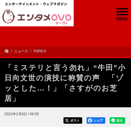
MENU
ニュース
TOPICS
「ミステリと言う勿れ」“牛田”小
日向文世の演技に称賛の声 「ゾ
ッとした…！」「さすがのお芝
居」
2022年2月8日 / 06:55
ポスト
シェア
送る