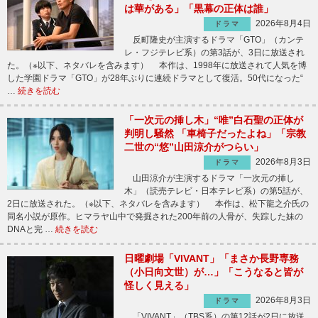
は華がある」「黒幕の正体は誰」
2026年8月4日
ドラマ
反町隆史が主演するドラマ「GTO」（カンテ
レ・フジテレビ系）の第3話が、3日に放送され
た。（※以下、ネタバレを含みます） 本作は、1998年に放送されて人気を博
した学園ドラマ「GTO」が28年ぶりに連続ドラマとして復活。50代になった“
…
続きを読む
「一次元の挿し木」“唯”白石聖の正体が
判明し騒然 「車椅子だったよね」「宗教
二世の“悠”山田涼介がつらい」
2026年8月3日
ドラマ
山田涼介が主演するドラマ「一次元の挿し
木」（読売テレビ・日本テレビ系）の第5話が、
2日に放送された。（※以下、ネタバレを含みます） 本作は、松下龍之介氏の
同名小説が原作。ヒマラヤ山中で発掘された200年前の人骨が、失踪した妹の
DNAと完 …
続きを読む
日曜劇場「VIVANT」「まさか長野専務
（小日向文世）が…」「こうなると皆が
怪しく見える」
2026年8月3日
ドラマ
「VIVANT」（TBS系）の第12話が2日に放送