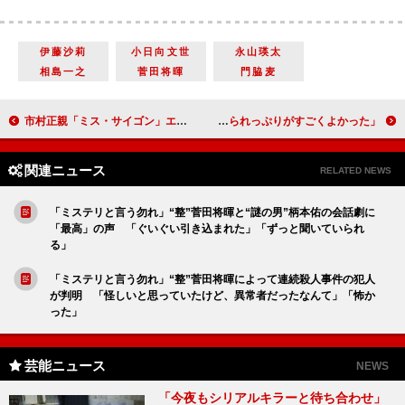
伊藤沙莉
小日向文世
永山瑛太
相島一之
菅田将暉
門脇麦
市村正親「ミス・サイゴン」エンジニア役は「半永久的にやれる」 高畑充希「このタイミングを待っていたのかなと思いました」
赤楚衛二、役作りのため、携帯やテレビから距離を置く 坂口健太郎「やられっぷりがすごくよかった」
関連ニュース
RELATED NEWS
「ミステリと言う勿れ」“整”菅田将暉と“謎の男”柄本佑の会話劇に
「最高」の声 「ぐいぐい引き込まれた」「ずっと聞いていられ
る」
「ミステリと言う勿れ」“整”菅田将暉によって連続殺人事件の犯人
が判明 「怪しいと思っていたけど、異常者だったなんて」「怖か
った」
芸能ニュース
NEWS
「今夜もシリアルキラーと待ち合わせ」