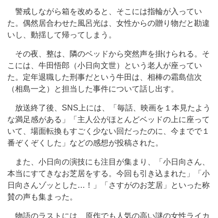
警戒しながら箱を改めると、そこには指輪が入ってい
た。偶然居合わせた風呂光は、女性からの贈り物だと勘違
いし、動揺して帰ってしまう。
その夜、整は、隣のベッドから突然声を掛けられる。そ
こには、牛田悟郎（小日向文世）という老人が座ってい
た。定年退職した刑事だという牛田は、相棒の霜島信次
（相島一之）と担当した事件について話し出す。
放送終了後、SNS上には、「毎話、映画を１本見たよう
な満足感がある」「主人公がほとんどベッドの上に座って
いて、場面転換もすごく少ない回だったのに、今までで１
番ぞくぞくした」などの感想が投稿された。
また、小日向の演技にも注目が集まり、「小日向さん、
本当にすてきなお芝居をする。今回も引き込まれた」「小
日向さんゾッとした…！」「さすがのお芝居」といった称
賛の声も集まった。
物語のラストには、原作でも人気の高い謎の女性ライカ