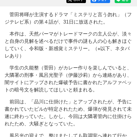
菅田将暉が主演するドラマ「ミステリと言う勿れ」（フ
ジテレビ系）の第４話が、31日に放送された。
本作は、天然パーマがトレードマークの主人公が、淡々
と自身の見解を述べるだけで事件の謎も人の心も解きほぐ
していく、令和版・新感覚ミステリー。（※以下、ネタバ
レあり）
学生の久能整（菅田）がカレー作りを楽しんでいると、
大隣署の刑事・風呂光聖子（伊藤沙莉）から連絡があり、
闇サイトにアップされた爆破予告に書かれたアルファベッ
トの暗号文を解読してほしいと頼まれる。
前回は、「品川に仕掛けた」とアップされたが、予告に
書かれていたビルが特定されたため、爆弾が発見されて未
遂に終わっていた。しかし、今回は大隣署管内に仕掛けら
れたため、大騒ぎとなっていた。
風呂光の迎えで、整はまたしても取調室へ連れて行か