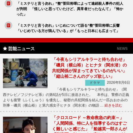
「ミステリと言う勿れ」“整”菅田将暉によって連続殺人事件の犯人
が判明 「怪しいと思っていたけど、異常者だったなんて」「怖か
った」
「ミステリと言う勿れ」いじめについて語る“整”菅田将暉に反響
「いじめている方が病んでいる」が「もっと日本にも広まって」
芸能ニュース
NEWS
「今夜もシリアルキラーと待ち合わせ」
「磯貝（横山裕）とヒナタ（関水渚）の
共犯関係が深まってきているのがいい」
「縦山裕二さんのグッズ欲しい」
2026年8月6日
ドラマ
「今夜もシリアルキラーと待ち合わせ」（関
西テレビ／フジテレビ系）の第6話が5日に放送された。 本作は、警察の正義
よりも復讐（ふくしゅう）を優先し、秘密の共犯関係を結んだ一匹おおかみの
刑事・磯貝（横山裕）と第六感女子ヒナタ（関水渚）の物語 …
続きを読む
「クロスロード ～救命救急の約束～」
「人間関係、特に人を指導するのはすご
く難しいと感じた」「船越英一郎さんが