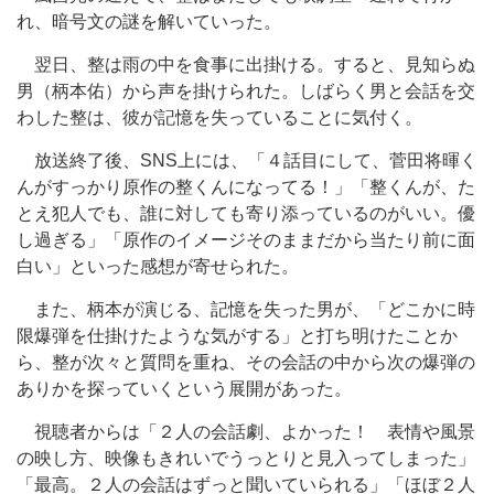
れ、暗号文の謎を解いていった。
翌日、整は雨の中を食事に出掛ける。すると、見知らぬ
男（柄本佑）から声を掛けられた。しばらく男と会話を交
わした整は、彼が記憶を失っていることに気付く。
放送終了後、SNS上には、「４話目にして、菅田将暉く
んがすっかり原作の整くんになってる！」「整くんが、た
とえ犯人でも、誰に対しても寄り添っているのがいい。優
し過ぎる」「原作のイメージそのままだから当たり前に面
白い」といった感想が寄せられた。
また、柄本が演じる、記憶を失った男が、「どこかに時
限爆弾を仕掛けたような気がする」と打ち明けたことか
ら、整が次々と質問を重ね、その会話の中から次の爆弾の
ありかを探っていくという展開があった。
視聴者からは「２人の会話劇、よかった！ 表情や風景
の映し方、映像もきれいでうっとりと見入ってしまった」
「最高。２人の会話はずっと聞いていられる」「ほぼ２人