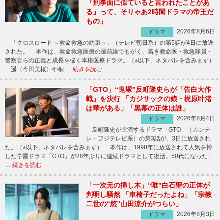
『刑事面に似ていると言われたことがあ
る』って、そりゃあ2時間ドラマの帝王だ
もの」
2026年8月6日
ドラマ
「クロスロード ～救命救急の約束～」（テレビ朝日系）の第5話が4日に放送
された。 本作は、救命救急医療の最前線でもがく、若き救命医・救急隊員・
警察官らの正義と成長を描く本格医療ドラマ。（※以下、ネタバレを含みます）
遥（今田美桜）や桐 …
続きを読む
「GTO」“鬼塚”反町隆史らが「告白大作
戦」を決行 「カジサックの娘・梶原叶渚
は華がある」「黒幕の正体は誰」
2026年8月4日
ドラマ
反町隆史が主演するドラマ「GTO」（カンテ
レ・フジテレビ系）の第3話が、3日に放送され
た。（※以下、ネタバレを含みます） 本作は、1998年に放送されて人気を博
した学園ドラマ「GTO」が28年ぶりに連続ドラマとして復活。50代になった“
…
続きを読む
「一次元の挿し木」“唯”白石聖の正体が
判明し騒然 「車椅子だったよね」「宗教
二世の“悠”山田涼介がつらい」
2026年8月3日
ドラマ