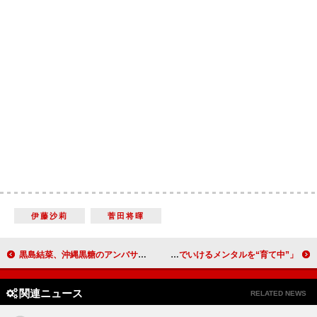
伊藤沙莉
菅田将暉
黒島結菜、沖縄黒糖のアンバサダーに就任 「最近はコーヒーに入れるのにハマっています」
峯岸みなみ、30歳の挑戦は「マージャンを覚えたい」 「何ごとにも体当たりでいけるメンタルを“育て中”」
関連ニュース
RELATED NEWS