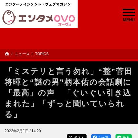
MENU
ニュース
TOPICS
「ミステリと言う勿れ」“整”菅田
将暉と“謎の男”柄本佑の会話劇に
「最高」の声 「ぐいぐい引き込
まれた」「ずっと聞いていられ
る」
2022年2月1日 / 14:20
ポスト
シェア
送る