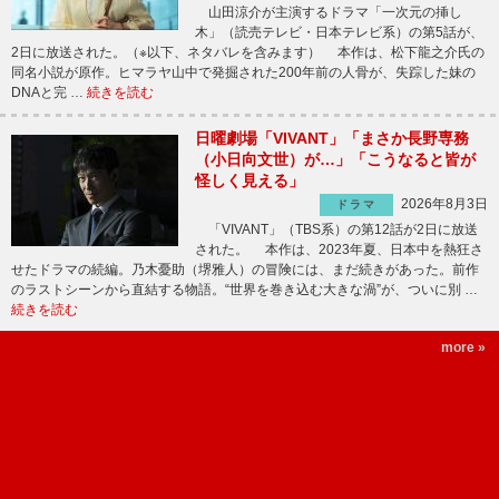
山田涼介が主演するドラマ「一次元の挿し
木」（読売テレビ・日本テレビ系）の第5話が、
2日に放送された。（※以下、ネタバレを含みます） 本作は、松下龍之介氏の
同名小説が原作。ヒマラヤ山中で発掘された200年前の人骨が、失踪した妹の
DNAと完 …
続きを読む
日曜劇場「VIVANT」「まさか長野専務
（小日向文世）が…」「こうなると皆が
怪しく見える」
2026年8月3日
ドラマ
「VIVANT」（TBS系）の第12話が2日に放送
された。 本作は、2023年夏、日本中を熱狂さ
せたドラマの続編。乃木憂助（堺雅人）の冒険には、まだ続きがあった。前作
のラストシーンから直結する物語。“世界を巻き込む大きな渦”が、ついに別 …
続きを読む
more »