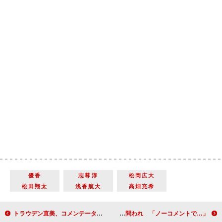
優香
志尊淳
松岡広大
松田翔太
浅香航大
高畑充希
トラウデン直美、コメンテーターとして悩んだ過去も 結婚願望は「どっちでもいいけど、子どもが欲しい」
鈴木伸之、チョコを贈りたい特別な相手を問われ 「ノーコメントで…」