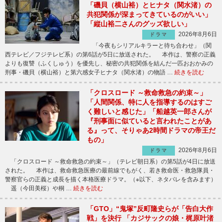
「磯貝（横山裕）とヒナタ（関水渚）の
共犯関係が深まってきているのがいい」
「縦山裕二さんのグッズ欲しい」
2026年8月6日
ドラマ
「今夜もシリアルキラーと待ち合わせ」（関
西テレビ／フジテレビ系）の第6話が5日に放送された。 本作は、警察の正義
よりも復讐（ふくしゅう）を優先し、秘密の共犯関係を結んだ一匹おおかみの
刑事・磯貝（横山裕）と第六感女子ヒナタ（関水渚）の物語 …
続きを読む
「クロスロード ～救命救急の約束～」
「人間関係、特に人を指導するのはすご
く難しいと感じた」「船越英一郎さんが
『刑事面に似ていると言われたことがあ
る』って、そりゃあ2時間ドラマの帝王だ
もの」
2026年8月6日
ドラマ
「クロスロード ～救命救急の約束～」（テレビ朝日系）の第5話が4日に放送
された。 本作は、救命救急医療の最前線でもがく、若き救命医・救急隊員・
警察官らの正義と成長を描く本格医療ドラマ。（※以下、ネタバレを含みます）
遥（今田美桜）や桐 …
続きを読む
「GTO」“鬼塚”反町隆史らが「告白大作
戦」を決行 「カジサックの娘・梶原叶渚