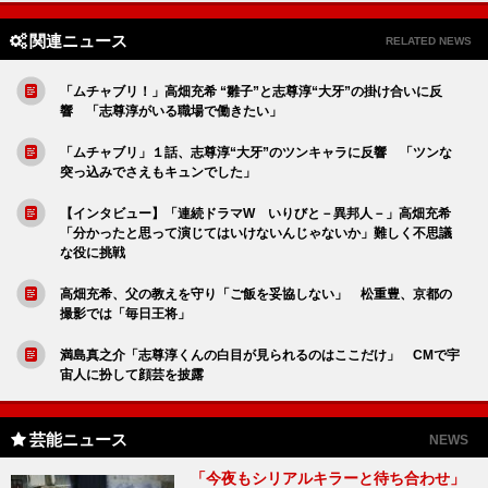
関連ニュース
RELATED NEWS
「ムチャブリ！」高畑充希 “雛子”と志尊淳“大牙”の掛け合いに反
響 「志尊淳がいる職場で働きたい」
「ムチャブリ」１話、志尊淳“大牙”のツンキャラに反響 「ツンな
突っ込みでさえもキュンでした」
【インタビュー】「連続ドラマW いりびと－異邦人－」高畑充希
「分かったと思って演じてはいけないんじゃないか」難しく不思議
な役に挑戦
高畑充希、父の教えを守り「ご飯を妥協しない」 松重豊、京都の
撮影では「毎日王将」
満島真之介「志尊淳くんの白目が見られるのはここだけ」 CMで宇
宙人に扮して顔芸を披露
芸能ニュース
NEWS
「今夜もシリアルキラーと待ち合わせ」