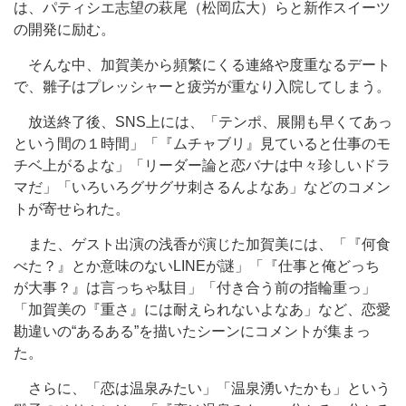
は、パティシエ志望の萩尾（松岡広大）らと新作スイーツ
の開発に励む。
そんな中、加賀美から頻繁にくる連絡や度重なるデート
で、雛子はプレッシャーと疲労が重なり入院してしまう。
放送終了後、SNS上には、「テンポ、展開も早くてあっ
という間の１時間」「『ムチャブリ』見ていると仕事のモ
チベ上がるよな」「リーダー論と恋バナは中々珍しいドラ
マだ」「いろいろグサグサ刺さるんよなあ」などのコメン
トが寄せられた。
また、ゲスト出演の浅香が演じた加賀美には、「『何食
べた？』とか意味のないLINEが謎」「『仕事と俺どっち
が大事？』は言っちゃ駄目」「付き合う前の指輪重っ」
「加賀美の『重さ』には耐えられないよなあ」など、恋愛
勘違いの“あるある”を描いたシーンにコメントが集まっ
た。
さらに、「恋は温泉みたい」「温泉湧いたかも」という