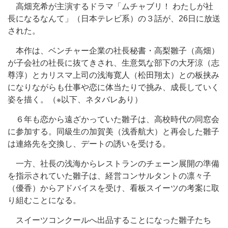
高畑充希が主演するドラマ「ムチャブリ！ わたしが社
長になるなんて」（日本テレビ系）の３話が、26日に放送
された。
本作は、ベンチャー企業の社長秘書・高梨雛子（高畑）
が子会社の社長に抜てきされ、生意気な部下の大牙涼（志
尊淳）とカリスマ上司の浅海寛人（松田翔太）との板挟み
になりながらも仕事や恋に体当たりで挑み、成長していく
姿を描く。（※以下、ネタバレあり）
６年も恋から遠ざかっていた雛子は、高校時代の同窓会
に参加する。同級生の加賀美（浅香航大）と再会した雛子
は連絡先を交換し、デートの誘いを受ける。
一方、社長の浅海からレストランのチェーン展開の準備
を指示されていた雛子は、経営コンサルタントの凛々子
（優香）からアドバイスを受け、看板スイーツの考案に取
り組むことになる。
スイーツコンクールへ出品することになった雛子たち