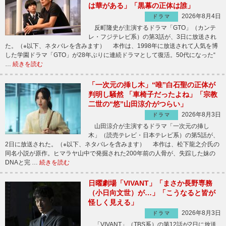
は華がある」「黒幕の正体は誰」
2026年8月4日
ドラマ
反町隆史が主演するドラマ「GTO」（カンテ
レ・フジテレビ系）の第3話が、3日に放送され
た。（※以下、ネタバレを含みます） 本作は、1998年に放送されて人気を博
した学園ドラマ「GTO」が28年ぶりに連続ドラマとして復活。50代になった“
…
続きを読む
「一次元の挿し木」“唯”白石聖の正体が
判明し騒然 「車椅子だったよね」「宗教
二世の“悠”山田涼介がつらい」
2026年8月3日
ドラマ
山田涼介が主演するドラマ「一次元の挿し
木」（読売テレビ・日本テレビ系）の第5話が、
2日に放送された。（※以下、ネタバレを含みます） 本作は、松下龍之介氏の
同名小説が原作。ヒマラヤ山中で発掘された200年前の人骨が、失踪した妹の
DNAと完 …
続きを読む
日曜劇場「VIVANT」「まさか長野専務
（小日向文世）が…」「こうなると皆が
怪しく見える」
2026年8月3日
ドラマ
「VIVANT」（TBS系）の第12話が2日に放送