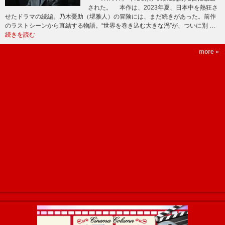
された。 本作は、2023年夏、日本中を熱狂さ
せたドラマの続編。乃木憂助（堺雅人）の冒険には、まだ続きがあった。前作
のラストシーンから直結する物語。“世界を巻き込む大きな渦”が、ついに別 …
続きを読む
more »