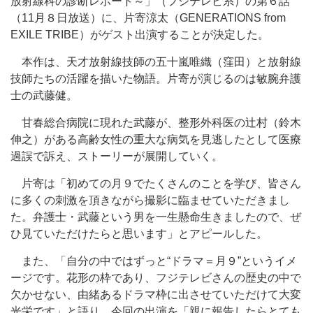
放射線科の診断レポート～」（フジテレビ系）の第６話
（11月８日放送）に、片寄涼太（GENERATIONS from
EXILE TRIBE）がゲスト出演することが決定した。
本作は、天才放射線技師の五十嵐唯織（窪田）と放射線
技師たちの活躍を描いた物語。片寄が演じるのは敏腕弁護
士の武藤健。
甘春総合病院に現れた武藤が、整形外科医の辻村（鈴木
伸之）がある高齢女性の重大な病気を見逃したとして医療
過誤で訴え、ストーリーが展開していく。
片寄は「初めての月９でたくさんのことを学び、皆さん
に多くの刺激を頂きながら撮影に臨ませていただきまし
た。弁護士・武藤という男を一生懸命生きましたので、ぜ
ひ見ていただけたらと思います」とアピールした。
また、「自分の中ではずっと“ドラマ＝月９”というイメ
ージです。花形の枠であり、フジテレビさんの歴史の中で
欠かせない、由緒あるドラマ枠に出させていただけて大変
光栄です」と語り、今回の出演を「親に報告したらとても