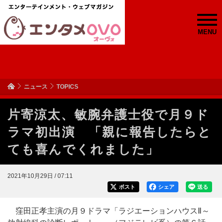
MENU
ニュース
TOPICS
片寄涼太、敏腕弁護士役で月９ド
ラマ初出演 「親に報告したらと
ても喜んでくれました」
2021年10月29日 / 07:11
ポスト
シェア
送る
窪田正孝主演の月９ドラマ「ラジエーションハウスⅡ～