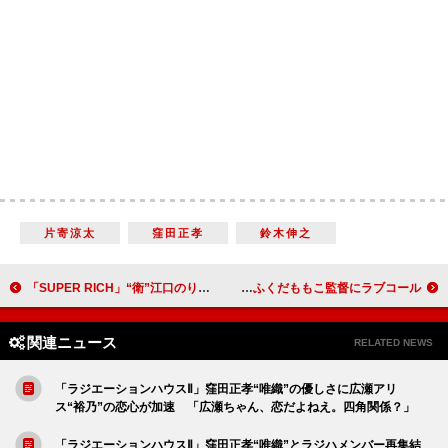
片寄涼太
窪田正孝
鈴木伸之
「SUPER RICH」“衛”江口のりこ、名言連発に「ほれた」 “優”赤楚衛二の「かわいさは罪」
田中みな実、主演作のオフショットが解禁に ふくだももこ監督にラブコール
関連ニュース
RELATED NEWS
「ラジエーションハウスⅡ」窪田正孝“唯織”の優しさに広瀬アリ
ス“裕乃”の恋心が加速 「広瀬ちゃん、恋だよねえ。四角関係？」
「ラジエーションハウスⅡ」窪田正孝“唯織”とラジハメンバー再集結