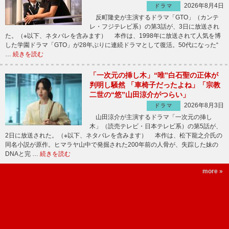
2026年8月4日
ドラマ
反町隆史が主演するドラマ「GTO」（カンテ
レ・フジテレビ系）の第3話が、3日に放送され
た。（※以下、ネタバレを含みます） 本作は、1998年に放送されて人気を博
した学園ドラマ「GTO」が28年ぶりに連続ドラマとして復活。50代になった“
…
続きを読む
「一次元の挿し木」“唯”白石聖の正体が
判明し騒然 「車椅子だったよね」「宗教
二世の“悠”山田涼介がつらい」
2026年8月3日
ドラマ
山田涼介が主演するドラマ「一次元の挿し
木」（読売テレビ・日本テレビ系）の第5話が、
2日に放送された。（※以下、ネタバレを含みます） 本作は、松下龍之介氏の
同名小説が原作。ヒマラヤ山中で発掘された200年前の人骨が、失踪した妹の
DNAと完 …
続きを読む
more »