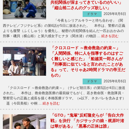
共犯関係が深まってきているのがいい」
「縦山裕二さんのグッズ欲しい」
2026年8月6日
ドラマ
「今夜もシリアルキラーと待ち合わせ」（関
西テレビ／フジテレビ系）の第6話が5日に放送された。 本作は、警察の正義
よりも復讐（ふくしゅう）を優先し、秘密の共犯関係を結んだ一匹おおかみの
刑事・磯貝（横山裕）と第六感女子ヒナタ（関水渚）の物語 …
続きを読む
「クロスロード ～救命救急の約束～」
「人間関係、特に人を指導するのはすご
く難しいと感じた」「船越英一郎さんが
『刑事面に似ていると言われたことがあ
る』って、そりゃあ2時間ドラマの帝王だ
もの」
2026年8月6日
ドラマ
「クロスロード ～救命救急の約束～」（テレビ朝日系）の第5話が4日に放送
された。 本作は、救命救急医療の最前線でもがく、若き救命医・救急隊員・
警察官らの正義と成長を描く本格医療ドラマ。（※以下、ネタバレを含みます）
遥（今田美桜）や桐 …
続きを読む
「GTO」“鬼塚”反町隆史らが「告白大作
戦」を決行 「カジサックの娘・梶原叶渚
は華がある」「黒幕の正体は誰」