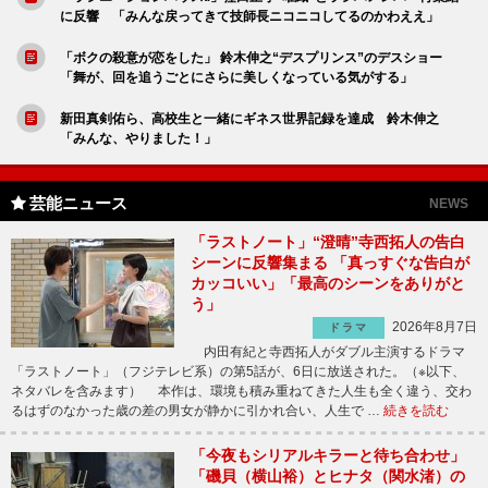
に反響 「みんな戻ってきて技師長ニコニコしてるのかわええ」
「ボクの殺意が恋をした」 鈴木伸之“デスプリンス”のデスショー
「舞が、回を追うごとにさらに美しくなっている気がする」
新田真剣佑ら、高校生と一緒にギネス世界記録を達成 鈴木伸之
「みんな、やりました！」
芸能ニュース
NEWS
「ラストノート」“澄晴”寺西拓人の告白
シーンに反響集まる 「真っすぐな告白が
カッコいい」「最高のシーンをありがと
う」
2026年8月7日
ドラマ
内田有紀と寺西拓人がダブル主演するドラマ
「ラストノート」（フジテレビ系）の第5話が、6日に放送された。（※以下、
ネタバレを含みます） 本作は、環境も積み重ねてきた人生も全く違う、交わ
るはずのなかった歳の差の男女が静かに引かれ合い、人生で …
続きを読む
「今夜もシリアルキラーと待ち合わせ」
「磯貝（横山裕）とヒナタ（関水渚）の