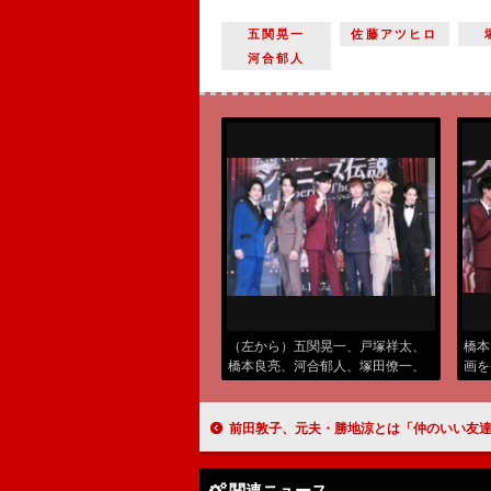
五関晃一
佐藤アツヒロ
河合郁人
（左から）五関晃一、戸塚祥太、
橋本
橋本良亮、河合郁人、塚田僚一、
画を
佐藤アツヒロ (C)エンタメOVO
エン
前田敦子、元夫・勝地涼とは「仲のいい友達のような感じ」 「こうなったから、何かを超えた部分
関連ニュース