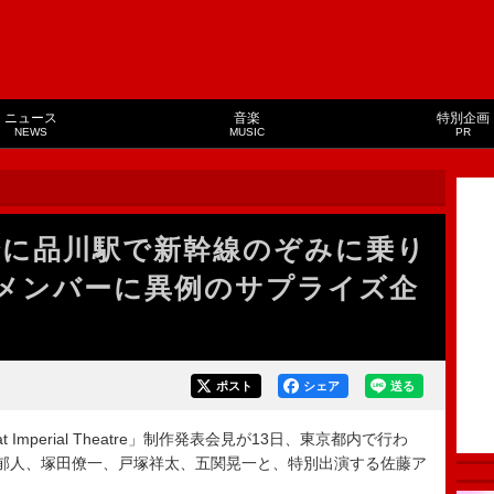
ニュース
音楽
特別企画
NEWS
MUSIC
PR
0分に品川駅で新幹線のぞみに乗り
Zのメンバーに異例のサプライズ企
ポスト
シェア
送る
Imperial Theatre」制作発表会見が13日、東京都内で行わ
河合郁人、塚田僚一、戸塚祥太、五関晃一と、特別出演する佐藤ア