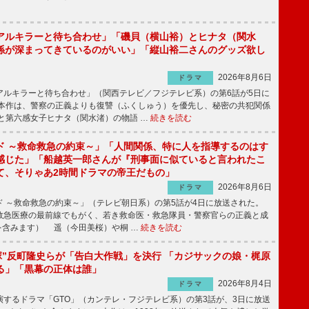
アルキラーと待ち合わせ」「磯貝（横山裕）とヒナタ（関水
係が深まってきているのがいい」「縦山裕二さんのグッズ欲し
2026年8月6日
ドラマ
ルキラーと待ち合わせ」（関西テレビ／フジテレビ系）の第6話が5日に
本作は、警察の正義よりも復讐（ふくしゅう）を優先し、秘密の共犯関係
と第六感女子ヒナタ（関水渚）の物語 …
続きを読む
ド ～救命救急の約束～」「人間関係、特に人を指導するのはす
感じた」「船越英一郎さんが『刑事面に似ていると言われたこ
て、そりゃあ2時間ドラマの帝王だもの」
2026年8月6日
ドラマ
 ～救命救急の約束～」（テレビ朝日系）の第5話が4日に放送された。
急医療の最前線でもがく、若き救命医・救急隊員・警察官らの正義と成
を含みます） 遥（今田美桜）や桐 …
続きを読む
鬼塚”反町隆史らが「告白大作戦」を決行 「カジサックの娘・梶原
る」「黒幕の正体は誰」
2026年8月4日
ドラマ
するドラマ「GTO」（カンテレ・フジテレビ系）の第3話が、3日に放送