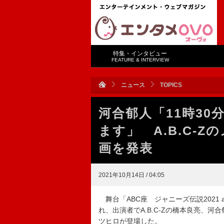
特集・インタビュー
FEATURE & INTERVIEW
ニュース
TOPICS
河合郁人「11時3
ます」 A.B.C-
画を発表
2021年10月14日 / 04:05
舞台「ABC座 ジャニーズ伝説2021 at 
れ、出演者でA.B.C-Zの橋本良亮、
ツヒロが登場した。