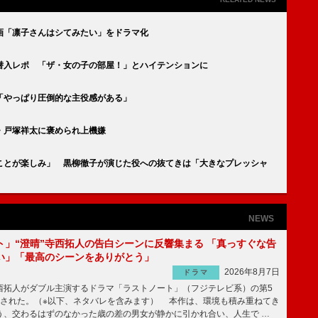
画「凛子さんはシてみたい」をドラマ化
潜入レポ 「ザ・女の子の部屋！」とハイテンションに
「やっぱり圧倒的な主役感がある」
・戸塚祥太に褒められ上機嫌
ことが楽しみ」 黒柳徹子が演じた役への抜てきは「大きなプレッシャ
NEWS
ト」“澄晴”寺西拓人の告白シーンに反響集まる 「真っすぐな告
い」「最高のシーンをありがとう」
2026年8月7日
ドラマ
拓人がダブル主演するドラマ「ラストノート」（フジテレビ系）の第5
送された。（※以下、ネタバレを含みます） 本作は、環境も積み重ねてき
う、交わるはずのなかった歳の差の男女が静かに引かれ合い、人生で …