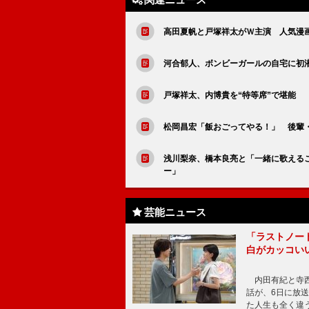
高田夏帆と戸塚祥太がＷ主演 人気漫
河合郁人、ボンビーガールの自宅に初
戸塚祥太、内博貴を“特等席”で堪能 
松岡昌宏「飯おごってやる！」 後輩
浅川梨奈、橋本良亮と「一緒に歌える
ー」
芸能ニュース
「ラストノー
白がカッコい
内田有紀と寺西
話が、6日に放
た人生も全く違