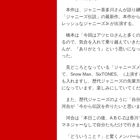
本作は、ジャニー喜多川さんが語り継
「ジャニーズ伝説」の最新作。本作からA.B
レッシュなジャニーズJr.が出演する。
橋本は「今回はアツヒロさんと多くの
るので、気合を入れて乗り越えていき
んが、『ありがとう』という思いにな
った。
見どころとなっている「ジャニーズメ
て、Snow Man、SixTONES、
も入れますし、歴代ジャニーズの先輩
になっています。楽しみにしていてく
また、歴代ジャニーズのように「自分た
河合が「今から伝説を作りたいと思い
河合は「本日この後、A.B.C-Zは
マネジャーなしで自分たちだけで行き
「どういうこと？」と驚くメンバーらに