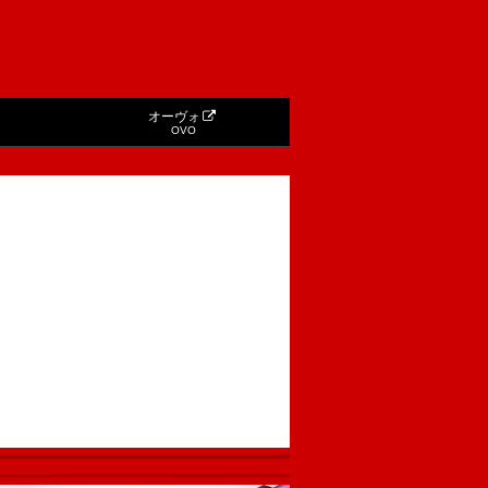
オーヴォ
OVO