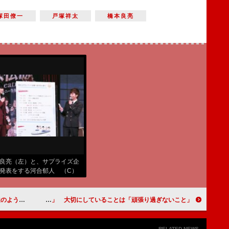
塚田僚一
戸塚祥太
橋本良亮
良亮（左）と、サプライズ企
発表をする河合郁人 （C）
タメOVO
がすごくある」
新垣結衣「満たされていたいのは睡眠欲」 大切にしていることは「頑張り過ぎないこと」
RELATED NEWS