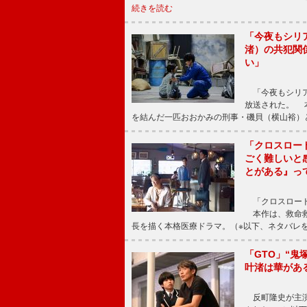
続きを読む
「今夜もシリ
渚）の共犯関
い」
「今夜もシリア
放送された。 
を結んだ一匹おおかみの刑事・磯貝（横山裕）
「クロスロー
ごく難しいと
とがある』っ
「クロスロード
本作は、救命救
長を描く本格医療ドラマ。（※以下、ネタバレ
「GTO」“
叶渚は華があ
反町隆史が主演