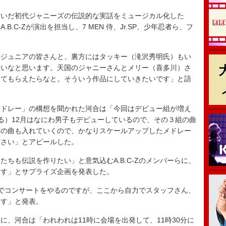
いだ初代ジャニーズの伝説的な実話をミュージカル化した
.C-Zが演出を担当し、7 MEN 侍、Jr.SP、少年忍者ら、フ
ジュニアの皆さんと、裏方にはタッキー（滝沢秀明氏）もい
たいなと思います。天国のジャニーさんとメリー（喜多川）さ
ってもらえたらなと。そういう作品にしていきたいです」と語
ドレー」の構想を聞かれた河合は「今回はデビュー組が増え
（上演する）12月はなにわ男子もデビューしているので、その３組の曲
方の曲も入れていくので、かなりスケールアップしたメドレー
ださい」とアピールした。
ちも伝説を作りたい」と意気込むA.B.C-Zのメンバーらに、
ます」とサプライズ企画を発表した。
香川でコンサートをやるのですが、ここから自力でスタッフさん、
ます」と発表。
、河合は「われわれは11時に会場を出発して、11時30分に