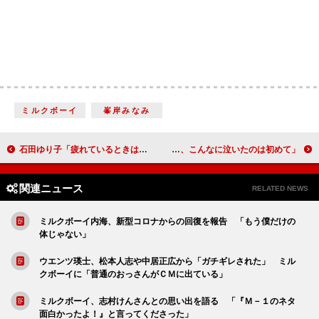
ミルクボーイ
峯岸みなみ
石田ゆり子「疲れているときは、とりあえずこのまま寝てしまえ」 ミッツ・マングローブ「私たちの主戦場には石田ゆり子は降臨しない」
小松菜奈と坂口健太郎、映画『余命10年』にＷ主演 坂口「自分がそこにいる作品で、こんなに泣いたのは初めて」
関連ニュース
RELATED NEWS
ミルクボーイ内海、新型コロナからの回復を報告 「もう僕だけの
体じゃない」
ウエンツ瑛士、松本人志や中居正広から「ガチギレされた」 ミル
クボーイに「普通のおっさんがＣＭに出ている」
ミルクボーイ、志村けんさんとの思い出を語る 「『Ｍ－１のネタ
面白かったよ！』と言ってくださった」