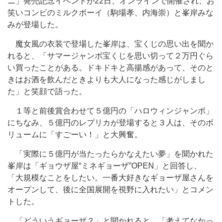
ニ」発売記念イベントが22日、オンラインで開催され、お
笑いコンビのミルクボーイ（駒場孝、内海崇）と峯岸みな
みが登場した。
魔女風の衣装で登場した峯岸は、宝くじの思い出を聞か
れると、「サマージャンボ宝くじを思い切って２万円ぐら
い買ったことがある。ドキドキと高揚感があって、そのと
きはお酒を飲んだときよりも大人になった感じがしまし
た」と笑顔で語った。
１等と前後賞合わせて５億円の「ハロウィンジャンボ」
にちなみ、５億円のレプリカが登場すると３人は、そのボ
リュームに「すごーい！」と大興奮。
「実際に５億円が当たったらかなえたい夢」を聞かれた
峯岸は「ギョウザ屋“ミネギョーザ”OPEN」と回答し、
「大規模なことをしたい。一番大好きなギョーザ屋さんを
オープンして、後に全国展開を視野に入れたい」とコメン
トした。
「どういうギョーザ？」と聞かれると、「考えてなかっ