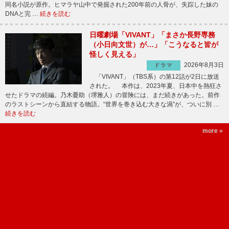
同名小説が原作。ヒマラヤ山中で発掘された200年前の人骨が、失踪した妹の
DNAと完 …
続きを読む
日曜劇場「VIVANT」「まさか長野専務
（小日向文世）が…」「こうなると皆が
怪しく見える」
2026年8月3日
ドラマ
「VIVANT」（TBS系）の第12話が2日に放送
された。 本作は、2023年夏、日本中を熱狂さ
せたドラマの続編。乃木憂助（堺雅人）の冒険には、まだ続きがあった。前作
のラストシーンから直結する物語。“世界を巻き込む大きな渦”が、ついに別 …
続きを読む
more »