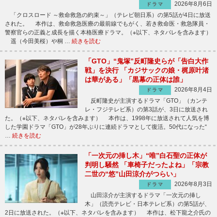
2026年8月6日
ドラマ
「クロスロード ～救命救急の約束～」（テレビ朝日系）の第5話が4日に放送
された。 本作は、救命救急医療の最前線でもがく、若き救命医・救急隊員・
警察官らの正義と成長を描く本格医療ドラマ。（※以下、ネタバレを含みます）
遥（今田美桜）や桐 …
続きを読む
「GTO」“鬼塚”反町隆史らが「告白大作
戦」を決行 「カジサックの娘・梶原叶渚
は華がある」「黒幕の正体は誰」
2026年8月4日
ドラマ
反町隆史が主演するドラマ「GTO」（カンテ
レ・フジテレビ系）の第3話が、3日に放送され
た。（※以下、ネタバレを含みます） 本作は、1998年に放送されて人気を博
した学園ドラマ「GTO」が28年ぶりに連続ドラマとして復活。50代になった“
…
続きを読む
「一次元の挿し木」“唯”白石聖の正体が
判明し騒然 「車椅子だったよね」「宗教
二世の“悠”山田涼介がつらい」
2026年8月3日
ドラマ
山田涼介が主演するドラマ「一次元の挿し
木」（読売テレビ・日本テレビ系）の第5話が、
2日に放送された。（※以下、ネタバレを含みます） 本作は、松下龍之介氏の