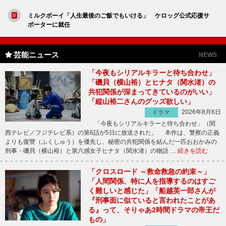
ミルクボーイ「人生最後のご飯でもいける」 ケロッグ公式応援サ
ポーターに就任
芸能ニュース
NEWS
「今夜もシリアルキラーと待ち合わせ」
「磯貝（横山裕）とヒナタ（関水渚）の
共犯関係が深まってきているのがいい」
「縦山裕二さんのグッズ欲しい」
2026年8月6日
ドラマ
「今夜もシリアルキラーと待ち合わせ」（関
西テレビ／フジテレビ系）の第6話が5日に放送された。 本作は、警察の正義
よりも復讐（ふくしゅう）を優先し、秘密の共犯関係を結んだ一匹おおかみの
刑事・磯貝（横山裕）と第六感女子ヒナタ（関水渚）の物語 …
続きを読む
「クロスロード ～救命救急の約束～」
「人間関係、特に人を指導するのはすご
く難しいと感じた」「船越英一郎さんが
『刑事面に似ていると言われたことがあ
る』って、そりゃあ2時間ドラマの帝王だ
もの」