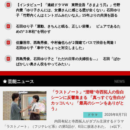
【インタビュー】「連続ドラマW 東野圭吾『さまよう刃』」竹野
内豊「ゆり子さんには、女優さんに感じる壁が全くない」石田ゆり
子「竹野内くんはミントガムみたいな人」15年ぶりの共演を語る
石田ゆり子「運動、きちんと眠る、正しい栄養」 ピュアであるた
めの“３本柱”を明かす
佐藤浩市、西島秀俊、中村倫也らが２階建てバスで渋谷を周遊！
石田ゆり子「車中でちょっと対立しました」
西島秀俊、石田ゆり子と「ただの日常の夫婦役を…」 石田「ばか
ばかしい奥さん役をやってみたい」
芸能ニュース
NEWS
「ラストノート」“澄晴”寺西拓人の告白
シーンに反響集まる 「真っすぐな告白が
カッコいい」「最高のシーンをありがと
う」
2026年8月7日
ドラマ
内田有紀と寺西拓人がダブル主演するドラマ
「ラストノート」（フジテレビ系）の第5話が、6日に放送された。（※以下、