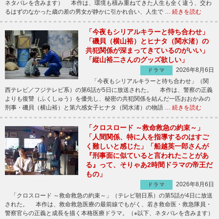
ネタバレを含みます） 本作は、環境も積み重ねてきた人生も全く違う、交わ
るはずのなかった歳の差の男女が静かに引かれ合い、人生で …
続きを読む
「今夜もシリアルキラーと待ち合わせ」
「磯貝（横山裕）とヒナタ（関水渚）の
共犯関係が深まってきているのがいい」
「縦山裕二さんのグッズ欲しい」
2026年8月6日
ドラマ
「今夜もシリアルキラーと待ち合わせ」（関
西テレビ／フジテレビ系）の第6話が5日に放送された。 本作は、警察の正義
よりも復讐（ふくしゅう）を優先し、秘密の共犯関係を結んだ一匹おおかみの
刑事・磯貝（横山裕）と第六感女子ヒナタ（関水渚）の物語 …
続きを読む
「クロスロード ～救命救急の約束～」
「人間関係、特に人を指導するのはすご
く難しいと感じた」「船越英一郎さんが
『刑事面に似ていると言われたことがあ
る』って、そりゃあ2時間ドラマの帝王だ
もの」
2026年8月6日
ドラマ
「クロスロード ～救命救急の約束～」（テレビ朝日系）の第5話が4日に放送
された。 本作は、救命救急医療の最前線でもがく、若き救命医・救急隊員・
警察官らの正義と成長を描く本格医療ドラマ。（※以下、ネタバレを含みます）