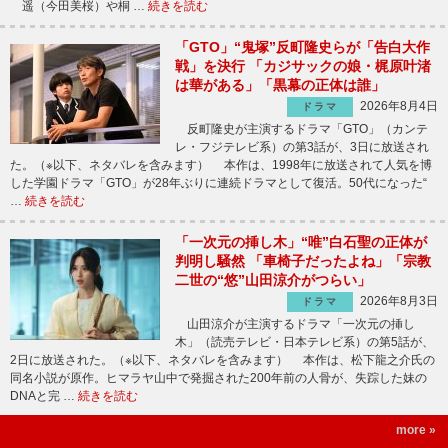
遥（今田美桜）や桐 …
続きを読む
「GTO」“鬼塚”反町隆史らが「告白大作
戦」を決行 「カジサックの娘・梶原叶渚
は華がある」「黒幕の正体は誰」
2026年8月4日
ドラマ
反町隆史が主演するドラマ「GTO」（カンテ
レ・フジテレビ系）の第3話が、3日に放送され
た。（※以下、ネタバレを含みます） 本作は、1998年に放送されて人気を博
した学園ドラマ「GTO」が28年ぶりに連続ドラマとして復活。50代になった“
…
続きを読む
「一次元の挿し木」“唯”白石聖の正体が
判明し騒然 「車椅子だったよね」「宗教
二世の“悠”山田涼介がつらい」
2026年8月3日
ドラマ
山田涼介が主演するドラマ「一次元の挿し
木」（読売テレビ・日本テレビ系）の第5話が、
2日に放送された。（※以下、ネタバレを含みます） 本作は、松下龍之介氏の
同名小説が原作。ヒマラヤ山中で発掘された200年前の人骨が、失踪した妹の
DNAと完 …
続きを読む
more »