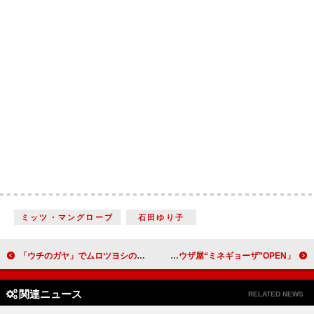
ミッツ・マングローブ
石田ゆり子
「ウチのガヤ」でムロツヨシの裏の顔を大暴露 スタジオで苦手なパクチー料理の克服なるか…
峯岸みなみ、宝くじ当選の夢を語る ５億円当たったら「ギョウザ屋“ミネギョーザ”OPEN」
関連ニュース
RELATED NEWS