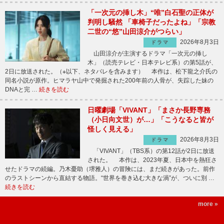
「一次元の挿し木」“唯”白石聖の正体が
判明し騒然 「車椅子だったよね」「宗教
二世の“悠”山田涼介がつらい」
2026年8月3日
ドラマ
山田涼介が主演するドラマ「一次元の挿し
木」（読売テレビ・日本テレビ系）の第5話が、
2日に放送された。（※以下、ネタバレを含みます） 本作は、松下龍之介氏の
同名小説が原作。ヒマラヤ山中で発掘された200年前の人骨が、失踪した妹の
DNAと完 …
続きを読む
日曜劇場「VIVANT」「まさか長野専務
（小日向文世）が…」「こうなると皆が
怪しく見える」
2026年8月3日
ドラマ
「VIVANT」（TBS系）の第12話が2日に放送
された。 本作は、2023年夏、日本中を熱狂さ
せたドラマの続編。乃木憂助（堺雅人）の冒険には、まだ続きがあった。前作
のラストシーンから直結する物語。“世界を巻き込む大きな渦”が、ついに別 …
続きを読む
more »