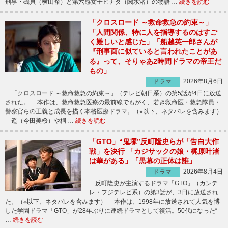
刑事・磯貝（横山裕）と第六感女子ヒナタ（関水渚）の物語 …
続きを読む
「クロスロード ～救命救急の約束～」
「人間関係、特に人を指導するのはすご
く難しいと感じた」「船越英一郎さんが
『刑事面に似ていると言われたことがあ
る』って、そりゃあ2時間ドラマの帝王だ
もの」
2026年8月6日
ドラマ
「クロスロード ～救命救急の約束～」（テレビ朝日系）の第5話が4日に放送
された。 本作は、救命救急医療の最前線でもがく、若き救命医・救急隊員・
警察官らの正義と成長を描く本格医療ドラマ。（※以下、ネタバレを含みます）
遥（今田美桜）や桐 …
続きを読む
「GTO」“鬼塚”反町隆史らが「告白大作
戦」を決行 「カジサックの娘・梶原叶渚
は華がある」「黒幕の正体は誰」
2026年8月4日
ドラマ
反町隆史が主演するドラマ「GTO」（カンテ
レ・フジテレビ系）の第3話が、3日に放送され
た。（※以下、ネタバレを含みます） 本作は、1998年に放送されて人気を博
した学園ドラマ「GTO」が28年ぶりに連続ドラマとして復活。50代になった“
…
続きを読む