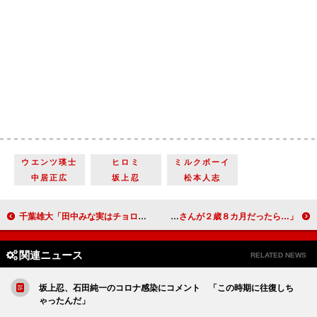
ウエンツ瑛士
ヒロミ
ミルクボーイ
中居正広
坂上忍
松本人志
千葉雄大「田中みな実はチョロいと思った」 田中「それをされると恋愛対象になっちゃう」
和田アキ子、赤江珠緒のコロナ感染に言及 「お子さんが２歳８カ月だったら…」
関連ニュース
RELATED NEWS
坂上忍、石田純一のコロナ感染にコメント 「この時期に往復しち
ゃったんだ」