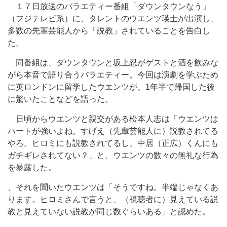
１７日放送のバラエティー番組「ダウンタウンなう」
（フジテレビ系）に、タレントのウエンツ瑛士が出演し、
多数の先輩芸能人から「説教」されていることを告白し
た。
同番組は、ダウンタウンと坂上忍がゲストと酒を飲みな
がら本音で語り合うバラエティー。今回は演劇を学ぶため
に英ロンドンに留学したウエンツが、1年半で帰国した後
に驚いたことなどを語った。
日頃からウエンツと親交がある松本人志は「ウエンツは
ハートが強いよね。すげえ（先輩芸能人に）説教されてる
やろ。ヒロミにも説教されてるし、中居（正広）くんにも
ガチギレされてない？」と、ウエンツの数々の無礼な行為
を暴露した。
、それを聞いたウエンツは「そうですね。半端じゃなくあ
ります。ヒロミさんで言うと、（視聴者に）見えている説
教と見えていない説教が同じ数ぐらいある」と認めた。