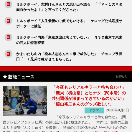
ミルクボーイ、志村けんさんとの思い出を語る 「『Ｍ－１のネタ
面白かったよ！』と言ってくださった」
ミルクボーイ「人生最後のご飯でもいける」 ケロッグ公式応援サ
ポーターに就任
ミルクボーイ内海「東京進出は考えていない」 ＮＳＣ東京で未来
の芸人に特別授業
かまいたち山内「松本人志さんの１票で成仏した」 チョコプラ長
田「ＴＴ兄弟で稼がせてもらった」
芸能ニュース
NEWS
「今夜もシリアルキラーと待ち合わせ」
「磯貝（横山裕）とヒナタ（関水渚）の
共犯関係が深まってきているのがいい」
「縦山裕二さんのグッズ欲しい」
2026年8月6日
ドラマ
「今夜もシリアルキラーと待ち合わせ」（関
西テレビ／フジテレビ系）の第6話が5日に放送された。 本作は、警察の正義
よりも復讐（ふくしゅう）を優先し、秘密の共犯関係を結んだ一匹おおかみの