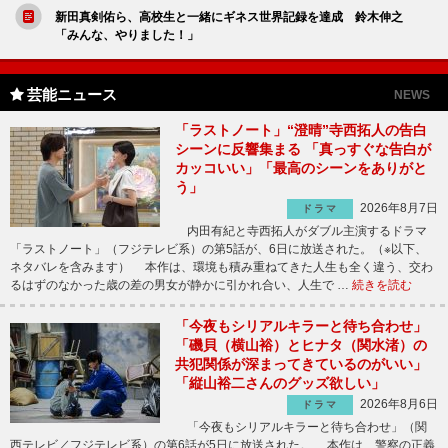
新田真剣佑ら、高校生と一緒にギネス世界記録を達成 鈴木伸之
「みんな、やりました！」
芸能ニュース
NEWS
「ラストノート」“澄晴”寺西拓人の告白
シーンに反響集まる 「真っすぐな告白が
カッコいい」「最高のシーンをありがと
う」
2026年8月7日
ドラマ
内田有紀と寺西拓人がダブル主演するドラマ
「ラストノート」（フジテレビ系）の第5話が、6日に放送された。（※以下、
ネタバレを含みます） 本作は、環境も積み重ねてきた人生も全く違う、交わ
るはずのなかった歳の差の男女が静かに引かれ合い、人生で …
続きを読む
「今夜もシリアルキラーと待ち合わせ」
「磯貝（横山裕）とヒナタ（関水渚）の
共犯関係が深まってきているのがいい」
「縦山裕二さんのグッズ欲しい」
2026年8月6日
ドラマ
「今夜もシリアルキラーと待ち合わせ」（関
西テレビ／フジテレビ系）の第6話が5日に放送された。 本作は、警察の正義