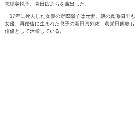
志穂美悦子、真田広之らを輩出した。
17年に死去した女優の野際陽子は元妻。娘の真瀬樹里も
女優。再婚後に生まれた息子の新田真剣佑、眞栄田郷敦も
俳優として活躍している。