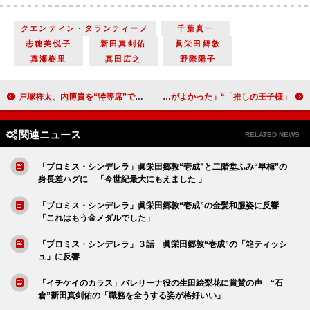
クエンティン・タランティーノ
千葉真一
志穂美悦子
新田真剣佑
眞栄田郷敦
真瀬樹里
真田広之
野際陽子
戸塚祥太、内博貴を“特等席”で堪能 「やっぱり圧倒的な主役感がある」
「推しの王子様」“泉美”比嘉愛未と“航”渡邊圭祐がすれ違い 「お互いを探し求めて走る２人がよかった」
関連ニュース
RELATED NEWS
「プロミス・シンデレラ」眞栄田郷敦“壱成”と二階堂ふみ“早梅”の
身長差ハグに 「今世紀最大にもえました 」
「プロミス・シンデレラ」眞栄田郷敦“壱成”の金髪和服姿に反響
「これはもう金メダルでした」
「プロミス・シンデレラ」３話 眞栄田郷敦“壱成”の「箱ティッシ
ュ」に反響
「イチケイのカラス」バレリーナ役の生田絵梨花に賞賛の声 “石
倉”新田真剣佑の「職務を全うする姿が格好いい」