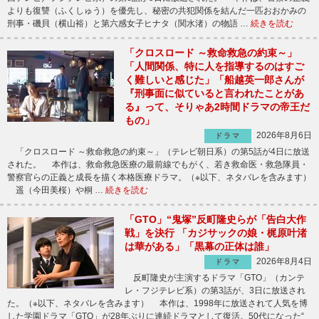
よりも復讐（ふくしゅう）を優先し、秘密の共犯関係を結んだ一匹おおかみの
刑事・磯貝（横山裕）と第六感女子ヒナタ（関水渚）の物語 …
続きを読む
「クロスロード ～救命救急の約束～」
「人間関係、特に人を指導するのはすご
く難しいと感じた」「船越英一郎さんが
『刑事面に似ていると言われたことがあ
る』って、そりゃあ2時間ドラマの帝王だ
もの」
2026年8月6日
ドラマ
「クロスロード ～救命救急の約束～」（テレビ朝日系）の第5話が4日に放送
された。 本作は、救命救急医療の最前線でもがく、若き救命医・救急隊員・
警察官らの正義と成長を描く本格医療ドラマ。（※以下、ネタバレを含みます）
遥（今田美桜）や桐 …
続きを読む
「GTO」“鬼塚”反町隆史らが「告白大作
戦」を決行 「カジサックの娘・梶原叶渚
は華がある」「黒幕の正体は誰」
2026年8月4日
ドラマ
反町隆史が主演するドラマ「GTO」（カンテ
レ・フジテレビ系）の第3話が、3日に放送され
た。（※以下、ネタバレを含みます） 本作は、1998年に放送されて人気を博
した学園ドラマ「GTO」が28年ぶりに連続ドラマとして復活。50代になった“