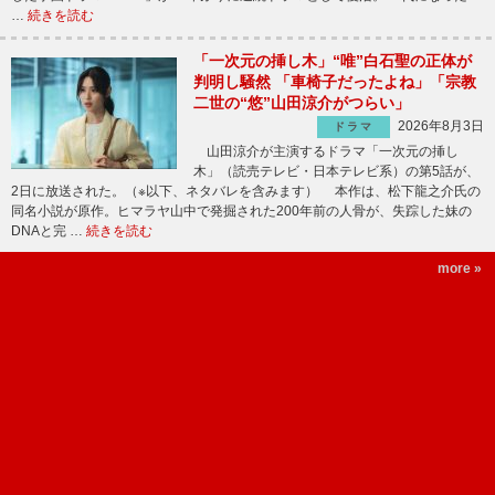
…
続きを読む
「一次元の挿し木」“唯”白石聖の正体が
判明し騒然 「車椅子だったよね」「宗教
二世の“悠”山田涼介がつらい」
2026年8月3日
ドラマ
山田涼介が主演するドラマ「一次元の挿し
木」（読売テレビ・日本テレビ系）の第5話が、
2日に放送された。（※以下、ネタバレを含みます） 本作は、松下龍之介氏の
同名小説が原作。ヒマラヤ山中で発掘された200年前の人骨が、失踪した妹の
DNAと完 …
続きを読む
more »