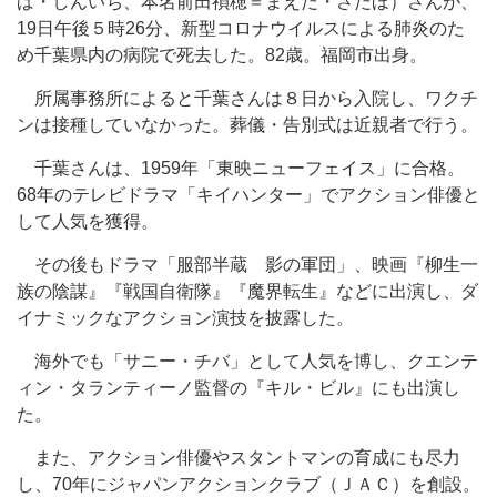
ば・しんいち、本名前田禎穂＝まえだ・さだほ）さんが、
19日午後５時26分、新型コロナウイルスによる肺炎のた
め千葉県内の病院で死去した。82歳。福岡市出身。
所属事務所によると千葉さんは８日から入院し、ワクチ
ンは接種していなかった。葬儀・告別式は近親者で行う。
千葉さんは、1959年「東映ニューフェイス」に合格。
68年のテレビドラマ「キイハンター」でアクション俳優と
して人気を獲得。
その後もドラマ「服部半蔵 影の軍団」、映画『柳生一
族の陰謀』『戦国自衛隊』『魔界転生』などに出演し、ダ
イナミックなアクション演技を披露した。
海外でも「サニー・チバ」として人気を博し、クエンテ
ィン・タランティーノ監督の『キル・ビル』にも出演し
た。
また、アクション俳優やスタントマンの育成にも尽力
し、70年にジャパンアクションクラブ（ＪＡＣ）を創設。