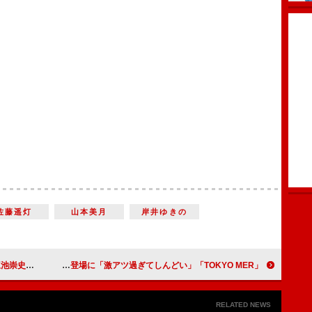
佐藤遥灯
山本美月
岸井ゆきの
なりたい」
「TOKYO MER」新章スタート 物語の鍵を握る城田優の登場に「激アツ過ぎてしんどい」
RELATED NEWS