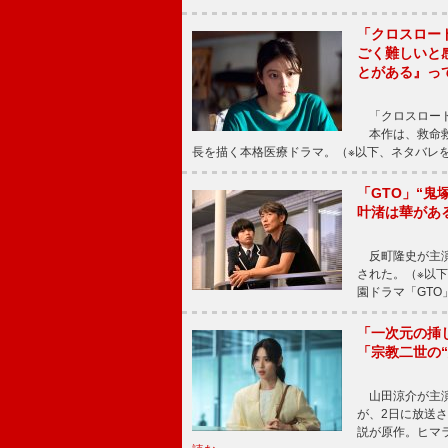
「クロスロー
ごく難しいと
とがある』っ
「クロスロード
本作は、救命救
長を描く本格医療ドラマ。（※以下、ネタバレ
「GTO」“
叶渚は華があ
反町隆史が主演
された。（※以
園ドラマ「GTO
「一次元の挿
「宗教二世の
山田涼介が主演
が、2日に放送
説が原作。ヒマラ