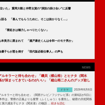
泣いた」 重岡大毅と仲野太賀の“演技の掛け合い”に反響
を語る 「喜んでもらうために、そこは抜かりなく…」
」 「寝起きは極力しゃべりたくない」
山本美月に囲まれて 「瀬戸康史くんは令和一のモテ男か」
島優子らが悪を倒す 「現代版必殺仕事人」の声も
NEWS
アルキラーと待ち合わせ」「磯貝（横山裕）とヒナタ（関水
係が深まってきているのがいい」「縦山裕二さんのグッズ欲し
2026年8月6日
ドラマ
ルキラーと待ち合わせ」（関西テレビ／フジテレビ系）の第6話が5日に
本作は、警察の正義よりも復讐（ふくしゅう）を優先し、秘密の共犯関係
と第六感女子ヒナタ（関水渚）の物語 …
続きを読む