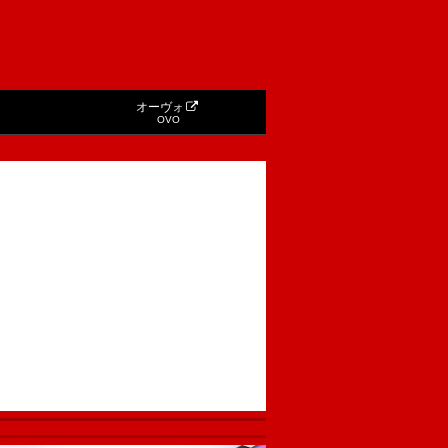
オーヴォ
OVO