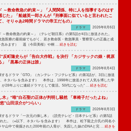
ド ～救命救急の約束～」「人間関係、特に人を指導するのはす
感じた」「船越英一郎さんが『刑事面に似ていると言われたこ
て、そりゃあ2時間ドラマの帝王だもの」
2026年8月6日
ドラマ
 ～救命救急の約束～」（テレビ朝日系）の第5話が4日に放送された。
急医療の最前線でもがく、若き救命医・救急隊員・警察官らの正義と成
を含みます） 遥（今田美桜）や桐 …
続きを読む
鬼塚”反町隆史らが「告白大作戦」を決行 「カジサックの娘・梶原
る」「黒幕の正体は誰」
2026年8月4日
ドラマ
するドラマ「GTO」（カンテレ・フジテレビ系）の第3話が、3日に放送
下、ネタバレを含みます） 本作は、1998年に放送されて人気を博した学
」が28年ぶりに連続ドラマとして復活。50代になった“ …
続きを読む
し木」“唯”白石聖の正体が判明し騒然 「車椅子だったよね」
“悠”山田涼介がつらい」
2026年8月3日
ドラマ
するドラマ「一次元の挿し木」（読売テレビ・日本テレビ系）の第5話
された。（※以下、ネタバレを含みます） 本作は、松下龍之介氏の同名小
ヤ山中で発掘された200年前の人骨が、失踪した妹のDNAと完 …
続きを