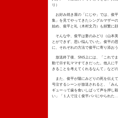
り）
お好み焼き屋の「にじや」では、俊平
集」を見てやってきたシングルマザー
始め、俊平と礼（木村文乃）も頻繁に
そんな中、俊平は妻のみどり（山本美
とができず、思い悩んでいた。俊平の
に、それぞれの方法で俊平に寄り添お
放送終了後、SNS上には、「これで
動で示す礼ママすてきだった。他人に
きることを考えてくれるなんて」など
また、俊平が陽にみどりの死を伝えて
号泣するシーンが放送されると、「み
ギューって歯を食いしばって声を押し
い」「１人で泣く俊平パパにやられた