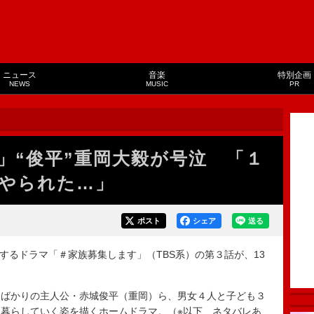
ニュース
音楽
特別企画
NEWS
MUSIC
PR
」“俊平”重岡大毅が号泣 「１
やられた…」
ポスト
シェア
送る
するドラマ「＃家族募集します」（TBS系）の第３話が、13
ばかりの主人公・赤城俊平（重岡）ら、男女４人と子ども３
暮らしていく姿を描くホームドラマ。（※以下、ネタバレあ