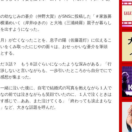
の幼なじみの蒼介（仲野大賀）がSNSに投稿した「＃家族募
の横瀬めいく（岸井ゆきの）と大地（三浦綺羅）親子が暮らし
顔を出すようになった。
月）が亡くなったことを、息子の陽（佐藤遥灯）に伝えるこ
思いをくみ取ったにじやの面々は、おせっかいな蒼介を筆頭
うとする。
まだ３話？ もう８話ぐらいになったような深みがある」「行
干渉しないと言いながらも、一歩引いたところから自分でにで
の感想が集まった。
一緒に泣いた後に、自宅で結婚式の写真を抱えながら１人で
んなの前では泣きながらも笑顔でいたのに、１人で泣くときは
殺す感じで…ああ、また泣けてくる」「終わっても涙止まらな
…」など、大きな話題を呼んだ。