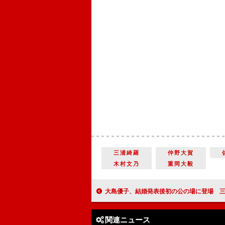
三浦綺羅
仲野大賀
木村文乃
重岡大毅
大島優子、結婚発表後初の公の場に登場 三池崇史監督「林遣都に
関連ニュース