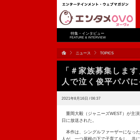
特集・インタビュー
FEATURE & INTERVIEW
ニュース
TOPICS
「＃家族募集します
人で泣く俊平パパに
2021年8月16日 / 06:37
重岡大毅（ジャニーズWEST）が主演
日に放送された。
本作は、シングルファーザーになった
人が、一つ屋根の下で子育てをし、共に