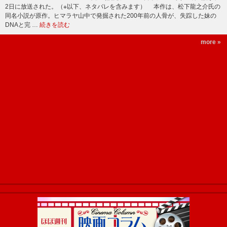
2日に放送された。（※以下、ネタバレを含みます） 本作は、松下龍之介氏の
同名小説が原作。ヒマラヤ山中で発掘された200年前の人骨が、失踪した妹の
DNAと完 …
続きを読む
more »