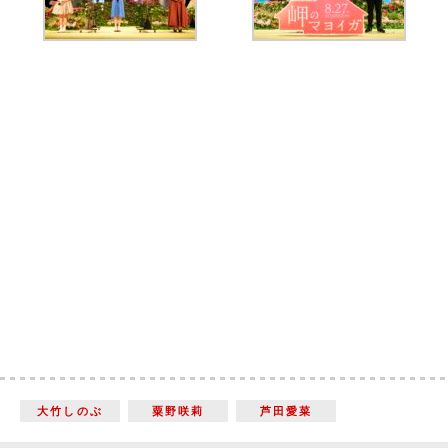
大竹しのぶ
粟野咲莉
芦田愛菜