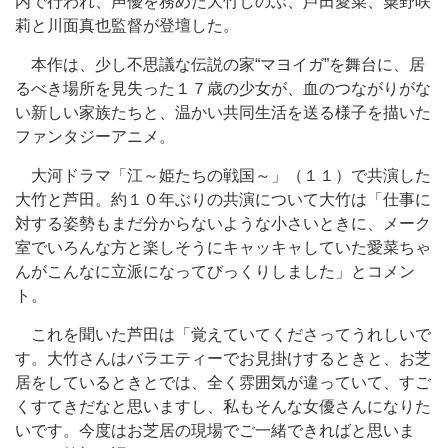
内で行われ、声優を務めた大竹しのぶ、芦田愛菜、粟野咲
莉と川面真也監督が登壇した。
本作は、少し不思議な伝説の家“マヨイガ”を舞台に、居
るべき場所を見失った１７歳の少女が、血のつながりがな
い新しい家族たちと、温かい共同生活を送る様子を描いた
ファンタジーアニメ。
大河ドラマ「江～姫たちの戦国～」（１１）で共演した
大竹と芦田。約１０年ぶりの共演について大竹は「仕事に
対する姿勢もまだ分からないような小さいときに、メーク
室でいろんな方と楽しそうにキャッキャしていた愛菜ちゃ
んがこんなに立派になってびっくりしました」とコメン
ト。
これを聞いた芦田は「覚えていてくださってうれしいで
す。大竹さんはバラエティーでお見掛けするときと、お芝
居をしているときとでは、全く雰囲気が違っていて、すご
くすてきだなと思いますし、私もそんな女優さんになりた
いです。今度はお芝居の現場でご一緒できればと思いま