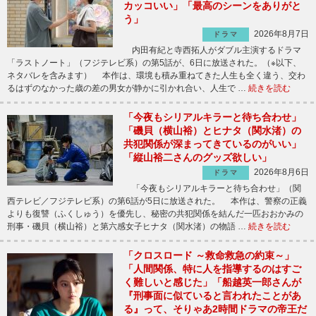
カッコいい」「最高のシーンをありがと
う」
2026年8月7日
ドラマ
内田有紀と寺西拓人がダブル主演するドラマ
「ラストノート」（フジテレビ系）の第5話が、6日に放送された。（※以下、
ネタバレを含みます） 本作は、環境も積み重ねてきた人生も全く違う、交わ
るはずのなかった歳の差の男女が静かに引かれ合い、人生で …
続きを読む
「今夜もシリアルキラーと待ち合わせ」
「磯貝（横山裕）とヒナタ（関水渚）の
共犯関係が深まってきているのがいい」
「縦山裕二さんのグッズ欲しい」
2026年8月6日
ドラマ
「今夜もシリアルキラーと待ち合わせ」（関
西テレビ／フジテレビ系）の第6話が5日に放送された。 本作は、警察の正義
よりも復讐（ふくしゅう）を優先し、秘密の共犯関係を結んだ一匹おおかみの
刑事・磯貝（横山裕）と第六感女子ヒナタ（関水渚）の物語 …
続きを読む
「クロスロード ～救命救急の約束～」
「人間関係、特に人を指導するのはすご
く難しいと感じた」「船越英一郎さんが
『刑事面に似ていると言われたことがあ
る』って、そりゃあ2時間ドラマの帝王だ