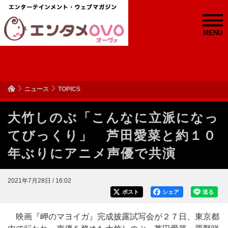
MENU
ニュース
TOPICS
大竹しのぶ「こんなに立派になっ
てびっくり」 芦田愛菜と約１０
年ぶりにアニメ声優で共演
2021年7月28日 / 16:02
ポスト
シェア
送る
映画『岬のマヨイガ』完成披露試写会が２７日、東京都