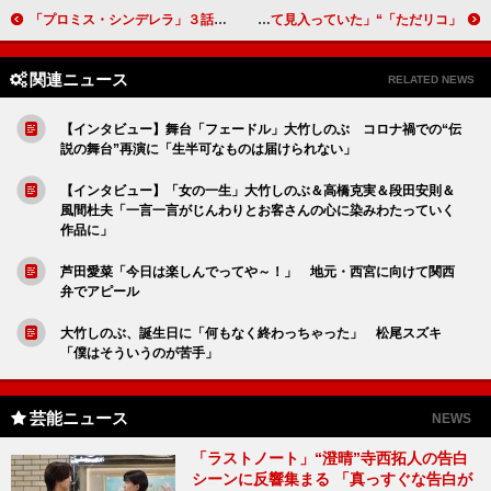
「プロミス・シンデレラ」３話 眞栄田郷敦“壱成”の「箱ティッシュ」に反響
「ただリコ」“正隆”北山宏光の演技に鳥肌 「息をするのも忘れて見入っていた」
関連ニュース
RELATED NEWS
【インタビュー】舞台「フェードル」大竹しのぶ コロナ禍での“伝
説の舞台”再演に「生半可なものは届けられない」
【インタビュー】「女の一生」大竹しのぶ＆高橋克実＆段田安則＆
風間杜夫「一言一言がじんわりとお客さんの心に染みわたっていく
作品に」
芦田愛菜「今日は楽しんでってや～！」 地元・西宮に向けて関西
弁でアピール
大竹しのぶ、誕生日に「何もなく終わっちゃった」 松尾スズキ
「僕はそういうのが苦手」
芸能ニュース
NEWS
「ラストノート」“澄晴”寺西拓人の告白
シーンに反響集まる 「真っすぐな告白が