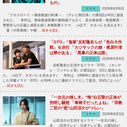
もの」
2026年8月6日
ドラマ
「クロスロード ～救命救急の約束～」（テレビ朝日系）の第5話が4日に放送
された。 本作は、救命救急医療の最前線でもがく、若き救命医・救急隊員・
警察官らの正義と成長を描く本格医療ドラマ。（※以下、ネタバレを含みます）
遥（今田美桜）や桐 …
続きを読む
「GTO」“鬼塚”反町隆史らが「告白大作
戦」を決行 「カジサックの娘・梶原叶渚
は華がある」「黒幕の正体は誰」
2026年8月4日
ドラマ
反町隆史が主演するドラマ「GTO」（カンテ
レ・フジテレビ系）の第3話が、3日に放送され
た。（※以下、ネタバレを含みます） 本作は、1998年に放送されて人気を博
した学園ドラマ「GTO」が28年ぶりに連続ドラマとして復活。50代になった“
…
続きを読む
「一次元の挿し木」“唯”白石聖の正体が
判明し騒然 「車椅子だったよね」「宗教
二世の“悠”山田涼介がつらい」
2026年8月3日
ドラマ
山田涼介が主演するドラマ「一次元の挿し
木」（読売テレビ・日本テレビ系）の第5話が、