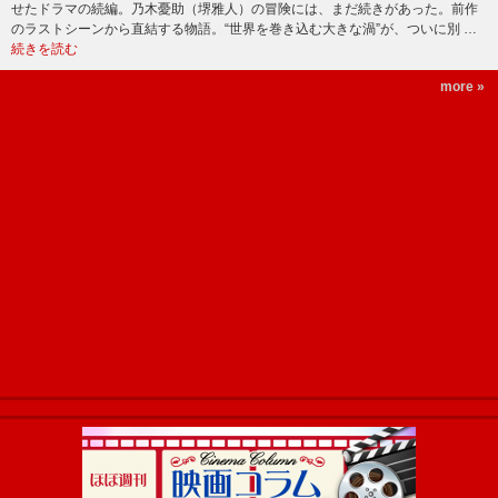
せたドラマの続編。乃木憂助（堺雅人）の冒険には、まだ続きがあった。前作
のラストシーンから直結する物語。“世界を巻き込む大きな渦”が、ついに別 …
続きを読む
more »