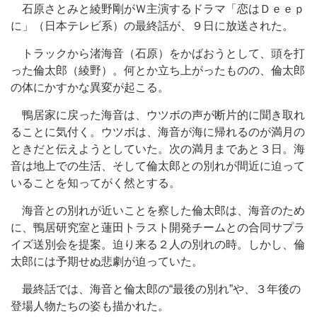
石原さとみと綾野剛がＷ主演するドラマ「恋はＤｅｅｐ
に」（日本テレビ系）の最終話が、９日に放送された。
トラックから渚海音（石原）をかばおうとして、頭を打
った倫太郎（綾野）。何とか立ち上がったものの、倫太郎
の体にかすかな異変が起こる。
鴨居家に戻った海音は、ウツボの声が断片的に聞き取れ
ることに気付く。ウツボは、海音が海に帰れるのが満月の
ときだと伝えようとしていた。次の満月まであと３日。海
音は地上での生活、そして倫太郎との別れが間近に迫って
いることを知ってがく然とする。
海音との別れが近いことを察した倫太郎は、海音のため
に、鴨居研究室と蓮田トラスト開発チームとの合同サプラ
イズ送別会を提案。迫り来る２人の別れの時。しかし、倫
太郎には予期せぬ悲劇が迫っていた。
最終話では、海音と倫太郎の“最後の別れ”や、３年後の
登場人物たちの姿も描かれた。