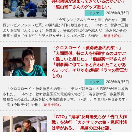
共犯関係が深まってきているのがいい」
「縦山裕二さんのグッズ欲しい」
2026年8月6日
ドラマ
「今夜もシリアルキラーと待ち合わせ」（関
西テレビ／フジテレビ系）の第6話が5日に放送された。 本作は、警察の正義
よりも復讐（ふくしゅう）を優先し、秘密の共犯関係を結んだ一匹おおかみの
刑事・磯貝（横山裕）と第六感女子ヒナタ（関水渚）の物語 …
続きを読む
「クロスロード ～救命救急の約束～」
「人間関係、特に人を指導するのはすご
く難しいと感じた」「船越英一郎さんが
『刑事面に似ていると言われたことがあ
る』って、そりゃあ2時間ドラマの帝王だ
もの」
2026年8月6日
ドラマ
「クロスロード ～救命救急の約束～」（テレビ朝日系）の第5話が4日に放送
された。 本作は、救命救急医療の最前線でもがく、若き救命医・救急隊員・
警察官らの正義と成長を描く本格医療ドラマ。（※以下、ネタバレを含みます）
遥（今田美桜）や桐 …
続きを読む
「GTO」“鬼塚”反町隆史らが「告白大作
戦」を決行 「カジサックの娘・梶原叶渚
は華がある」「黒幕の正体は誰」