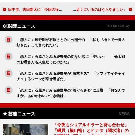
田中圭、古田新太に「今回の役名は？」 古田「覚えていない。コーチ！」
柴咲コウ、師匠が厳しかったら「飛び出てどっかに行っちゃうかも」 「倣える人が近くにいるのはうらやましい」
関連ニュース
RELATED NEWS
「恋ぷに」綾野剛が石原さとみに公開告白 「私も『地上で一番大
好きだ』って言われたい」
「恋ぷに」石原さとみ＆綾野剛の切ない恋に「泣いた」 「倫太郎
のお母さんも人魚だったのかな」
「恋ぷに」石原さとみ＆綾野剛が“膝枕キス” 「ソファでイチャイ
チャするシーンが幸せ過ぎた」
「恋ぷに」石原さとみ＆綾野剛の“着ぐるみ姿”に反響 「何なんで
すか、あのかわいい生き物は」
芸能ニュース
NEWS
「今夜もシリアルキラーと待ち合わせ」
「磯貝（横山裕）とヒナタ（関水渚）の