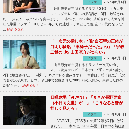
2026年8月4日
ドラマ
反町隆史が主演するドラマ「GTO」（カンテ
レ・フジテレビ系）の第3話が、3日に放送され
た。（※以下、ネタバレを含みます） 本作は、1998年に放送されて人気を博
した学園ドラマ「GTO」が28年ぶりに連続ドラマとして復活。50代になった“
…
続きを読む
「一次元の挿し木」“唯”白石聖の正体が
判明し騒然 「車椅子だったよね」「宗教
二世の“悠”山田涼介がつらい」
2026年8月3日
ドラマ
山田涼介が主演するドラマ「一次元の挿し
木」（読売テレビ・日本テレビ系）の第5話が、
2日に放送された。（※以下、ネタバレを含みます） 本作は、松下龍之介氏の
同名小説が原作。ヒマラヤ山中で発掘された200年前の人骨が、失踪した妹の
DNAと完 …
続きを読む
日曜劇場「VIVANT」「まさか長野専務
（小日向文世）が…」「こうなると皆が
怪しく見える」
2026年8月3日
ドラマ
「VIVANT」（TBS系）の第12話が2日に放送
された。 本作は、2023年夏、日本中を熱狂さ