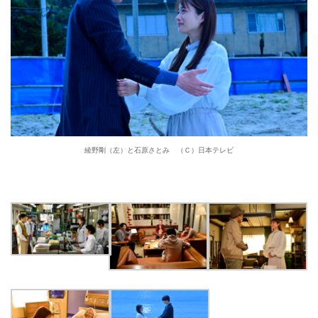
綾野剛（左）と石原さとみ （Ｃ）日本テレビ