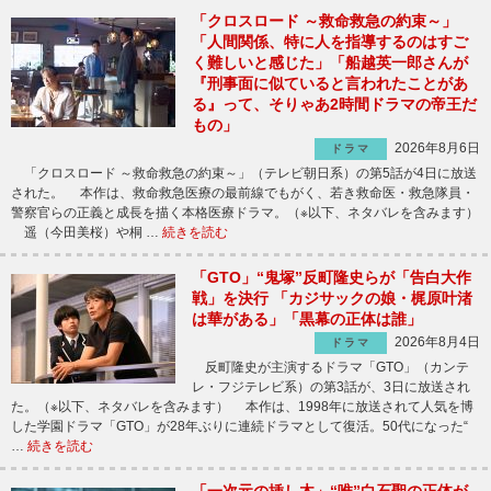
「クロスロード ～救命救急の約束～」
「人間関係、特に人を指導するのはすご
く難しいと感じた」「船越英一郎さんが
『刑事面に似ていると言われたことがあ
る』って、そりゃあ2時間ドラマの帝王だ
もの」
2026年8月6日
ドラマ
「クロスロード ～救命救急の約束～」（テレビ朝日系）の第5話が4日に放送
された。 本作は、救命救急医療の最前線でもがく、若き救命医・救急隊員・
警察官らの正義と成長を描く本格医療ドラマ。（※以下、ネタバレを含みます）
遥（今田美桜）や桐 …
続きを読む
「GTO」“鬼塚”反町隆史らが「告白大作
戦」を決行 「カジサックの娘・梶原叶渚
は華がある」「黒幕の正体は誰」
2026年8月4日
ドラマ
反町隆史が主演するドラマ「GTO」（カンテ
レ・フジテレビ系）の第3話が、3日に放送され
た。（※以下、ネタバレを含みます） 本作は、1998年に放送されて人気を博
した学園ドラマ「GTO」が28年ぶりに連続ドラマとして復活。50代になった“
…
続きを読む
「一次元の挿し木」“唯”白石聖の正体が