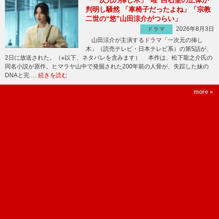
判明し騒然 「車椅子だったよね」「宗教
二世の“悠”山田涼介がつらい」
2026年8月3日
ドラマ
山田涼介が主演するドラマ「一次元の挿し
木」（読売テレビ・日本テレビ系）の第5話が、
2日に放送された。（※以下、ネタバレを含みます） 本作は、松下龍之介氏の
同名小説が原作。ヒマラヤ山中で発掘された200年前の人骨が、失踪した妹の
DNAと完 …
続きを読む
more »