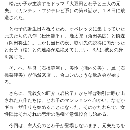
松たか子が主演するドラマ「大豆田とわ子と三人の元
夫」（カンテレ・フジテレビ系）の第６話が、１８日に放
送された。
とわ子の誕生日を祝うため、オペレッタに集まっていた
元夫たちの八作（松田龍平）、鹿太郎（角田晃広）と慎森
（岡田将生）。しかし当日の夜、取引先の説得に向かった
とわ子（松）との連絡が途絶えてしまい、3人は彼女の身
を案じる。
そこへ、早良（石橋静河）、美怜（瀧内公美）、翼（石
橋菜津美）が偶然来店し、合コンのような飲み会が始ま
る。
さらに、元義父の旺介（岩松了）から半ば強引に呼び出
された八作たちは、とわ子のマンションへ向かい、なぜか
ギョーザ作りを始めることになった。そのかたわらで、女
性陣はそれぞれの恋愛の愚痴で意気投合し始める。
今回は、主人公のとわ子が登場しないまま、元夫たちを