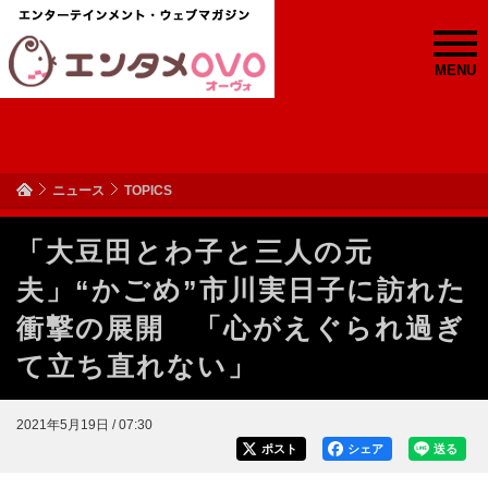
MENU
ニュース
TOPICS
「大豆田とわ子と三人の元
夫」“かごめ”市川実日子に訪れた
衝撃の展開 「心がえぐられ過ぎ
て立ち直れない」
2021年5月19日 / 07:30
ポスト
シェア
送る