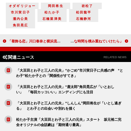
オダギリジョー
岡田将生
岩松了
市川実日子
松たか子
松田龍平
瀧内公美
石橋菜津美
石橋静河
角田晃広
「着飾る恋」川口春奈と横浜流星が“車キス” 「横浜流星の耳から首が真っ赤だった」
星野源と新垣結衣が結婚を発表 「互いに支え合い豊かな時間を積み重ねていけたら」
関連ニュース
RELATED NEWS
「大豆田とわ子と三人の元夫」“かごめ”市川実日子に共感の声 “と
わ子”松たか子との「関係性がすてき」
「大豆田とわ子と三人の元夫」“鹿太郎”角田晃広が「いとおし
い」 「毎回カッコいい」エンディングにも注目
「大豆田とわ子と三人の元夫」“しんしん”岡田将生が「いとし過ぎ
る」 とわ子との出会いや別れを描く
松たか子主演「大豆田とわ子と三人の元夫」スタート 坂元裕二完
全オリジナルの会話劇は「期待通り最高」