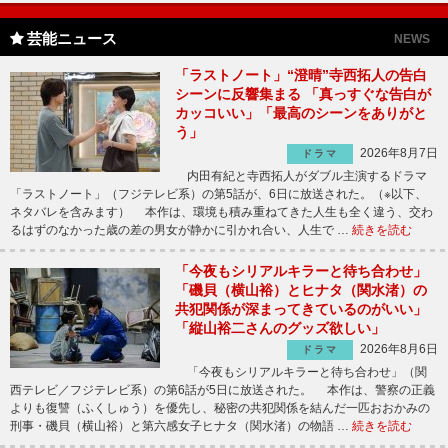
芸能ニュース
NEWS
「ラストノート」“澄晴”寺西拓人の告白
シーンに反響集まる 「真っすぐな告白が
カッコいい」「最高のシーンをありがと
う」
2026年8月7日
ドラマ
内田有紀と寺西拓人がダブル主演するドラマ
「ラストノート」（フジテレビ系）の第5話が、6日に放送された。（※以下、
ネタバレを含みます） 本作は、環境も積み重ねてきた人生も全く違う、交わ
るはずのなかった歳の差の男女が静かに引かれ合い、人生で …
続きを読む
「今夜もシリアルキラーと待ち合わせ」
「磯貝（横山裕）とヒナタ（関水渚）の
共犯関係が深まってきているのがいい」
「縦山裕二さんのグッズ欲しい」
2026年8月6日
ドラマ
「今夜もシリアルキラーと待ち合わせ」（関
西テレビ／フジテレビ系）の第6話が5日に放送された。 本作は、警察の正義
よりも復讐（ふくしゅう）を優先し、秘密の共犯関係を結んだ一匹おおかみの
刑事・磯貝（横山裕）と第六感女子ヒナタ（関水渚）の物語 …
続きを読む