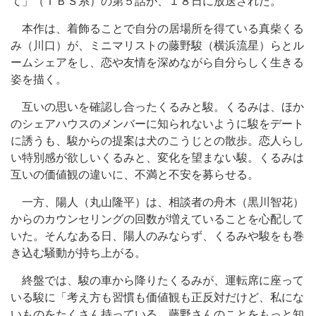
て」（ＴＢＳ系）の第５話が、１８日に放送された。
本作は、着飾ることで自分の居場所を得ている真柴くる
み（川口）が、ミニマリストの藤野駿（横浜流星）らとル
ームシェアをし、恋や友情を深めながら自分らしく生きる
姿を描く。
互いの思いを確認し合ったくるみと駿。くるみは、ほか
のシェアハウスのメンバーに知られないように駿をデート
に誘うも、駿からの提案は犬のこうじとの散歩。恋人らし
い特別感が欲しいくるみと、変化を望まない駿。くるみは
互いの価値観の違いに、不満と不安を募らせる。
一方、陽人（丸山隆平）は、相談者の舟木（黒川智花）
からのカウンセリングの回数が増えていることを心配して
いた。そんなある日、陽人のみならず、くるみや駿をも巻
き込む騒動が持ち上がる。
終盤では、駿の車から降りたくるみが、運転席に座って
いる駿に「考え方も習慣も価値観も正反対だけど、私にな
いものをたくさん持っている。藤野さんのことをもっと知