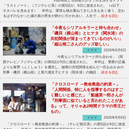
内田有紀と寺西拓人がダブル主演するドラマ
「ラストノート」（フジテレビ系）の第5話が、6日に放送された。（※以下、
ネタバレを含みます） 本作は、環境も積み重ねてきた人生も全く違う、交わ
るはずのなかった歳の差の男女が静かに引かれ合い、人生で …
続きを読む
「今夜もシリアルキラーと待ち合わせ」
「磯貝（横山裕）とヒナタ（関水渚）の
共犯関係が深まってきているのがいい」
「縦山裕二さんのグッズ欲しい」
2026年8月6日
ドラマ
「今夜もシリアルキラーと待ち合わせ」（関
西テレビ／フジテレビ系）の第6話が5日に放送された。 本作は、警察の正義
よりも復讐（ふくしゅう）を優先し、秘密の共犯関係を結んだ一匹おおかみの
刑事・磯貝（横山裕）と第六感女子ヒナタ（関水渚）の物語 …
続きを読む
「クロスロード ～救命救急の約束～」
「人間関係、特に人を指導するのはすご
く難しいと感じた」「船越英一郎さんが
『刑事面に似ていると言われたことがあ
る』って、そりゃあ2時間ドラマの帝王だ
もの」
2026年8月6日
ドラマ
「クロスロード ～救命救急の約束～」（テレビ朝日系）の第5話が4日に放送