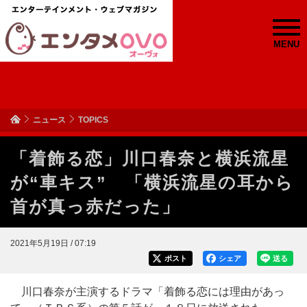
MENU
ニュース
TOPICS
「着飾る恋」川口春奈と横浜流星
が“車キス” 「横浜流星の耳から
首が真っ赤だった」
2021年5月19日 / 07:19
ポスト
シェア
送る
川口春奈が主演するドラマ「着飾る恋には理由があっ