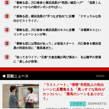
「着飾る恋」川口春奈と横浜流星が“両思い確定ハグ” 「流星くん
のギューからの頭ポンポンがやばい」
「着飾る恋」横浜流星の“手つなぎ告白”に反響 「ナチュラルな告
白がどストライク」
「着飾る恋」川口春奈＆横浜流星のキスに反響 「冷蔵庫キスとい
うシチュエーションが神」
「着飾る恋には理由があって」が放送スタート 川口春奈＆横浜流
星の同居生活に「最高過ぎた」
「知ってるワイフ」“元春”大倉忠義が再び過去へ 丸山隆平の登場
に「楽しみが倍増」
芸能ニュース
NEWS
「ラストノート」“澄晴”寺西拓人の告白
シーンに反響集まる 「真っすぐな告白が
カッコいい」「最高のシーンをありがと
う」
2026年8月7日
ドラマ