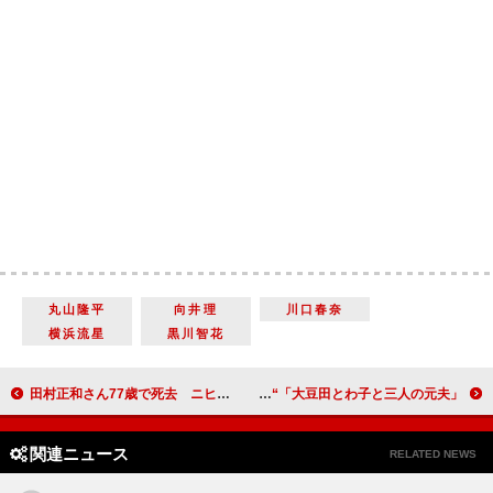
丸山隆平
向井理
川口春奈
横浜流星
黒川智花
田村正和さん77歳で死去 ニヒルな二枚目からコミカルな役まで
「大豆田とわ子と三人の元夫」“かごめ”市川実日子に訪れた衝撃の展開 「心がえぐられ過ぎて立ち直れない」
関連ニュース
RELATED NEWS