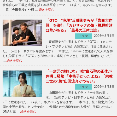
された。 本作は、救命救急医療の最前線でもがく、若き救命医・救急隊員・
警察官らの正義と成長を描く本格医療ドラマ。（※以下、ネタバレを含みます）
遥（今田美桜）や桐 …
続きを読む
「GTO」“鬼塚”反町隆史らが「告白大作
戦」を決行 「カジサックの娘・梶原叶渚
は華がある」「黒幕の正体は誰」
2026年8月4日
ドラマ
反町隆史が主演するドラマ「GTO」（カンテ
レ・フジテレビ系）の第3話が、3日に放送され
た。（※以下、ネタバレを含みます） 本作は、1998年に放送されて人気を博
した学園ドラマ「GTO」が28年ぶりに連続ドラマとして復活。50代になった“
…
続きを読む
「一次元の挿し木」“唯”白石聖の正体が
判明し騒然 「車椅子だったよね」「宗教
二世の“悠”山田涼介がつらい」
2026年8月3日
ドラマ
山田涼介が主演するドラマ「一次元の挿し
木」（読売テレビ・日本テレビ系）の第5話が、
2日に放送された。（※以下、ネタバレを含みます） 本作は、松下龍之介氏の
同名小説が原作。ヒマラヤ山中で発掘された200年前の人骨が、失踪した妹の
DNAと完 …
続きを読む