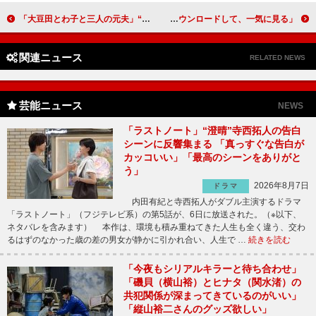
「大豆田とわ子と三人の元夫」“かごめ”市川実日子に訪れた衝撃の展開 「心がえぐられ過ぎて立ち直れない」
森七菜＆神尾楓珠「おうち時間の過ごし方」を語る 「いろんな作品をダウンロードして、一気に見る」
関連ニュース
RELATED NEWS
芸能ニュース
NEWS
「ラストノート」“澄晴”寺西拓人の告白
シーンに反響集まる 「真っすぐな告白が
カッコいい」「最高のシーンをありがと
う」
2026年8月7日
ドラマ
内田有紀と寺西拓人がダブル主演するドラマ
「ラストノート」（フジテレビ系）の第5話が、6日に放送された。（※以下、
ネタバレを含みます） 本作は、環境も積み重ねてきた人生も全く違う、交わ
るはずのなかった歳の差の男女が静かに引かれ合い、人生で …
続きを読む
「今夜もシリアルキラーと待ち合わせ」
「磯貝（横山裕）とヒナタ（関水渚）の
共犯関係が深まってきているのがいい」
「縦山裕二さんのグッズ欲しい」