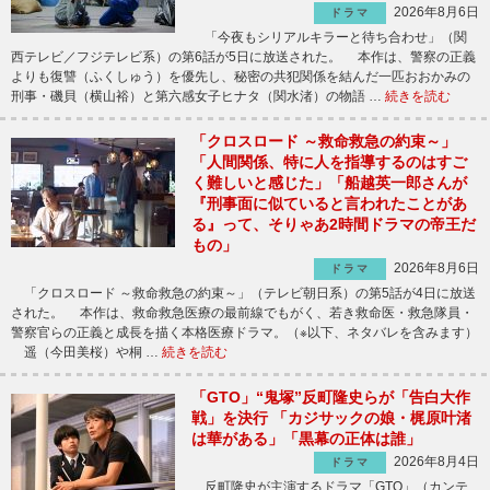
2026年8月6日
ドラマ
「今夜もシリアルキラーと待ち合わせ」（関
西テレビ／フジテレビ系）の第6話が5日に放送された。 本作は、警察の正義
よりも復讐（ふくしゅう）を優先し、秘密の共犯関係を結んだ一匹おおかみの
刑事・磯貝（横山裕）と第六感女子ヒナタ（関水渚）の物語 …
続きを読む
「クロスロード ～救命救急の約束～」
「人間関係、特に人を指導するのはすご
く難しいと感じた」「船越英一郎さんが
『刑事面に似ていると言われたことがあ
る』って、そりゃあ2時間ドラマの帝王だ
もの」
2026年8月6日
ドラマ
「クロスロード ～救命救急の約束～」（テレビ朝日系）の第5話が4日に放送
された。 本作は、救命救急医療の最前線でもがく、若き救命医・救急隊員・
警察官らの正義と成長を描く本格医療ドラマ。（※以下、ネタバレを含みます）
遥（今田美桜）や桐 …
続きを読む
「GTO」“鬼塚”反町隆史らが「告白大作
戦」を決行 「カジサックの娘・梶原叶渚
は華がある」「黒幕の正体は誰」
2026年8月4日
ドラマ
反町隆史が主演するドラマ「GTO」（カンテ