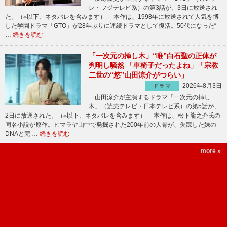
レ・フジテレビ系）の第3話が、3日に放送され
た。（※以下、ネタバレを含みます） 本作は、1998年に放送されて人気を博
した学園ドラマ「GTO」が28年ぶりに連続ドラマとして復活。50代になった“
…
続きを読む
「一次元の挿し木」“唯”白石聖の正体が
判明し騒然 「車椅子だったよね」「宗教
二世の“悠”山田涼介がつらい」
2026年8月3日
ドラマ
山田涼介が主演するドラマ「一次元の挿し
木」（読売テレビ・日本テレビ系）の第5話が、
2日に放送された。（※以下、ネタバレを含みます） 本作は、松下龍之介氏の
同名小説が原作。ヒマラヤ山中で発掘された200年前の人骨が、失踪した妹の
DNAと完 …
続きを読む
more »