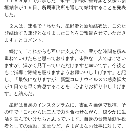
（ＴＢＳ系）で共演した、歌手で俳優の星野源と女優の新
垣結衣が１９日、所属事務所を通して結婚することを発表
した。
２人は、連名で「私たち、星野源と新垣結衣は、このた
び結婚する運びとなりましたことをご報告させていただき
ます」とコメント。
続けて「これからも互いに支え合い、豊かな時間を積み
重ねていけたらと思っております。未熟な二人ではござい
ますが、温かく見守っていただけますと幸いです。今後と
もご指導ご鞭撻を賜りますようお願い申し上げます」と記
し、「最後になりますが、新型コロナウイルスの感染拡大
が１日でも早く終息することを、心よりお祈り申し上げま
す」と結んだ。
星野は自身のインスタグラムに、書面を画像で投稿。そ
の中で「これからは二人で力を合わせながら、穏やかに生
活を営んでいけたらと思っています。自身の音楽活動や役
者としての活動、文筆など、さまざまなお仕事に対して、