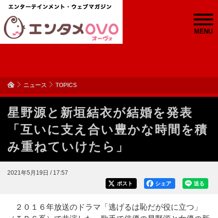
MENU
ニュース
TOPICS
星野源と新垣結衣が結婚を発表
「互いに支え合い豊かな時間を積
み重ねていけたら」
2021年5月19日 / 17:57
ポスト
シェア
送る
２０１６年放送のドラマ「逃げるは恥だが役に立つ」