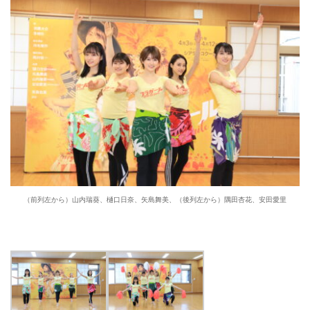
（前列左から）山内瑞葵、樋口日奈、矢島舞美、（後列左から）隅田杏花、安田愛里