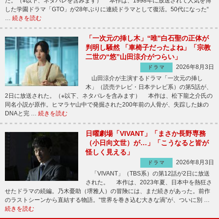
た。（※以下、ネタバレを含みます） 本作は、1998年に放送されて人気を博
した学園ドラマ「GTO」が28年ぶりに連続ドラマとして復活。50代になった“
…
続きを読む
「一次元の挿し木」“唯”白石聖の正体が
判明し騒然 「車椅子だったよね」「宗教
二世の“悠”山田涼介がつらい」
2026年8月3日
ドラマ
山田涼介が主演するドラマ「一次元の挿し
木」（読売テレビ・日本テレビ系）の第5話が、
2日に放送された。（※以下、ネタバレを含みます） 本作は、松下龍之介氏の
同名小説が原作。ヒマラヤ山中で発掘された200年前の人骨が、失踪した妹の
DNAと完 …
続きを読む
日曜劇場「VIVANT」「まさか長野専務
（小日向文世）が…」「こうなると皆が
怪しく見える」
2026年8月3日
ドラマ
「VIVANT」（TBS系）の第12話が2日に放送
された。 本作は、2023年夏、日本中を熱狂さ
せたドラマの続編。乃木憂助（堺雅人）の冒険には、まだ続きがあった。前作
のラストシーンから直結する物語。“世界を巻き込む大きな渦”が、ついに別 …
続きを読む