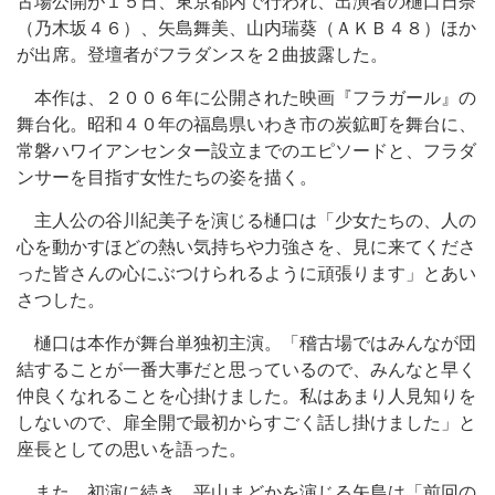
古場公開が１５日、東京都内で行われ、出演者の樋口日奈
（乃木坂４６）、矢島舞美、山内瑞葵（ＡＫＢ４８）ほか
が出席。登壇者がフラダンスを２曲披露した。
本作は、２００６年に公開された映画『フラガール』の
舞台化。昭和４０年の福島県いわき市の炭鉱町を舞台に、
常磐ハワイアンセンター設立までのエピソードと、フラダ
ンサーを目指す女性たちの姿を描く。
主人公の谷川紀美子を演じる樋口は「少女たちの、人の
心を動かすほどの熱い気持ちや力強さを、見に来てくださ
った皆さんの心にぶつけられるように頑張ります」とあい
さつした。
樋口は本作が舞台単独初主演。「稽古場ではみんなが団
結することが一番大事だと思っているので、みんなと早く
仲良くなれることを心掛けました。私はあまり人見知りを
しないので、扉全開で最初からすごく話し掛けました」と
座長としての思いを語った。
また、初演に続き、平山まどかを演じる矢島は「前回の