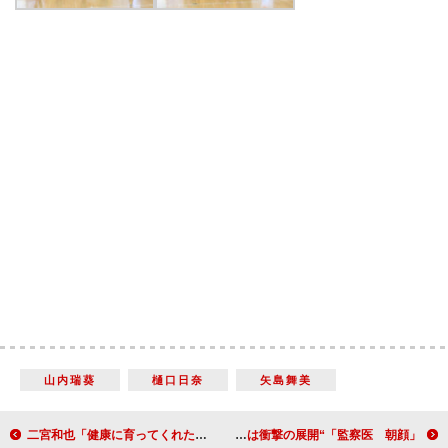
山内瑞葵
樋口日奈
矢島舞美
二宮和也「健康に育ってくれたら」 第１子誕生後、初めて公の場に登場
「監察医 朝顔」“平”時任三郎の演技に「号泣」 “森本刑事”森本慎太郎には衝撃の展開