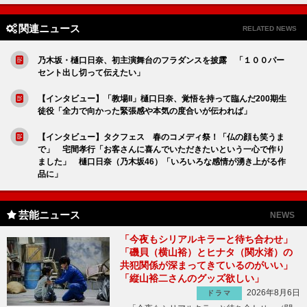
関連ニュース
RELATED NEWS
乃木坂・樋口日奈、初主演舞台のフラダンスを披露 「１００パー
セント出し切って伝えたい」
【インタビュー】「教場II」樋口日奈、覚悟を持って臨んだ200期生
徒役「全力で向かった緊張感や本気の度合いが伝われば」
【インタビュー】タクフェス 春のコメディ祭！「仏の顔も笑うま
で」 宅間孝行「お客さんに喜んでいただきたいという一心で作り
ました」 樋口日奈（乃木坂46）「いろいろな感情が湧き上がる作
品に」
芸能ニュース
NEWS
「今夜もシリアルキラーと待ち合わせ」
「磯貝（横山裕）とヒナタ（関水渚）の
共犯関係が深まってきているのがいい」
「縦山裕二さんのグッズ欲しい」
2026年8月6日
ドラマ