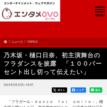
MENU
ニュース
TOPICS
乃木坂・樋口日奈、初主演舞台の
フラダンスを披露 「１００パー
セント出し切って伝えたい」
2021年3月15日 / 16:07
ポスト
シェア
送る
「フラガール－ｄａｎｃｅ ｆｏｒ ｓｍｉｌｅ－」稽