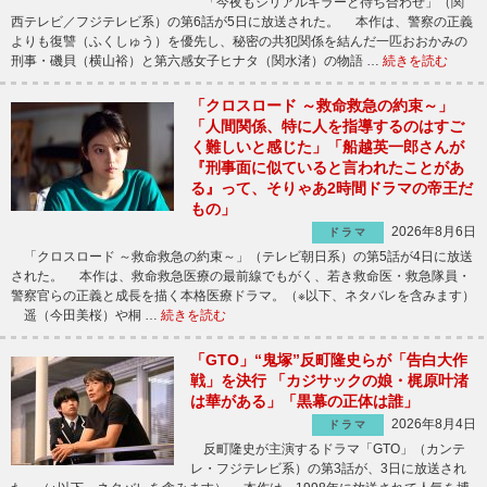
「今夜もシリアルキラーと待ち合わせ」（関
西テレビ／フジテレビ系）の第6話が5日に放送された。 本作は、警察の正義
よりも復讐（ふくしゅう）を優先し、秘密の共犯関係を結んだ一匹おおかみの
刑事・磯貝（横山裕）と第六感女子ヒナタ（関水渚）の物語 …
続きを読む
「クロスロード ～救命救急の約束～」
「人間関係、特に人を指導するのはすご
く難しいと感じた」「船越英一郎さんが
『刑事面に似ていると言われたことがあ
る』って、そりゃあ2時間ドラマの帝王だ
もの」
2026年8月6日
ドラマ
「クロスロード ～救命救急の約束～」（テレビ朝日系）の第5話が4日に放送
された。 本作は、救命救急医療の最前線でもがく、若き救命医・救急隊員・
警察官らの正義と成長を描く本格医療ドラマ。（※以下、ネタバレを含みます）
遥（今田美桜）や桐 …
続きを読む
「GTO」“鬼塚”反町隆史らが「告白大作
戦」を決行 「カジサックの娘・梶原叶渚
は華がある」「黒幕の正体は誰」
2026年8月4日
ドラマ
反町隆史が主演するドラマ「GTO」（カンテ
レ・フジテレビ系）の第3話が、3日に放送され