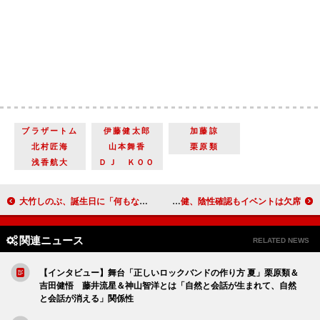
ブラザートム
伊藤健太郎
加藤諒
北村匠海
山本舞香
栗原類
浅香航大
ＤＪ ＫＯＯ
大竹しのぶ、誕生日に「何もなく終わっちゃった」 松尾スズキ「僕はそういうのが苦手」
Ｖ６の担当マネジャーがＰＣＲ検査で陽性判明 岡田准一と三宅健、陰性確認もイベントは欠席
関連ニュース
RELATED NEWS
【インタビュー】舞台「正しいロックバンドの作り方 夏」栗原類＆
吉田健悟 藤井流星＆神山智洋とは「自然と会話が生まれて、自然
と会話が消える」関係性