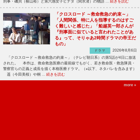
刑事・磯貝（横山裕）と第六感女子ヒナタ（関水渚）の物語 …
続きを読む
「クロスロード ～救命救急の約束～」
「人間関係、特に人を指導するのはすご
く難しいと感じた」「船越英一郎さんが
『刑事面に似ていると言われたことがあ
る』って、そりゃあ2時間ドラマの帝王だ
もの」
2026年8月6日
ドラマ
「クロスロード ～救命救急の約束～」（テレビ朝日系）の第5話が4日に放送
された。 本作は、救命救急医療の最前線でもがく、若き救命医・救急隊員・
警察官らの正義と成長を描く本格医療ドラマ。（※以下、ネタバレを含みます）
遥（今田美桜）や桐 …
続きを読む
more »