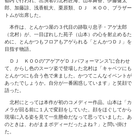
都内で行われ、出演者の北村匠海、山本舞香、伊藤健太
郎、加藤諒、浅香航大、栗原類、ＤＪ ＫＯＯ、ブラザー
トムが出席した。
本作は、とんかつ屋の３代目の跡取り息子・アゲ太郎
（北村）が、一目ぼれした苑子（山本）の心を射止めるた
めに、とんかつもフロアもアゲられる「とんかつＤＪ」を
目指す物語。
ＤＪ ＫＯＯの“アゲアゲＤＪパフォーマンス”に合わせ
て、からし色のスーツ姿で登場した北村は「キャベツにも
とんかつにも合う色で来ました。かつてこんなイベントが
あったでしょうか。自分が一番困惑しています」と笑顔で
語った。
北村にとっては本作が初のコメディー作品。山本は「カ
メラが回る前に１人で変顔をしていた。顔をほぐしてから
現場に入る姿を見て一生懸命だなって思っていました。あ
のときは、わがままボディーだったよね？」と問い掛け
た。