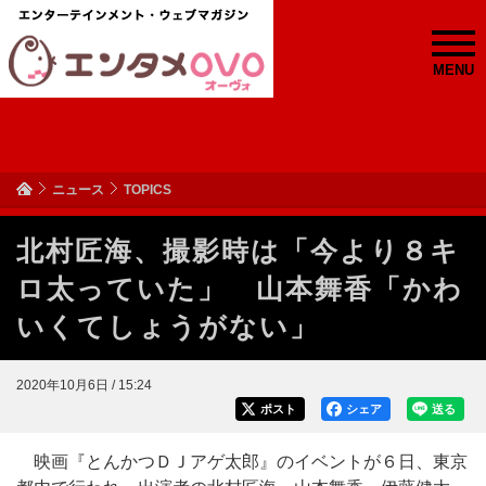
MENU
ニュース
TOPICS
北村匠海、撮影時は「今より８キ
ロ太っていた」 山本舞香「かわ
いくてしょうがない」
2020年10月6日 / 15:24
ポスト
シェア
送る
映画『とんかつＤＪアゲ太郎』のイベントが６日、東京