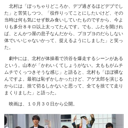
北村は「ぽっちゃりどころか、デブ過ぎるほどデブでし
た」と苦笑しつつ、「役作りってことにしたいけど、その
当時は何も気にせず飲み食いしていたものですから、今よ
りも多分８キロ以上太ってたんです。でも、ふたを開けれ
ば、とんかつ屋の息子なんだから、プヨプヨのだらしない
体でいいじゃないかって、捉えるようにしました」と笑っ
た。
劇中には、北村が体操着で渋谷を爆走するシーンがある
という。山本が「かわいくてしょうがない。太ももがムチ
ムチでくっつきそうな感じ」と語ると、北村も「ほぼ裸な
んですよ。最初は恥ずかしかったけど、アゲ太郎を演じる
からには、捨て切るしかないと思って、全てを捨てて走り
まくりました」と語った。
映画は、１０月３０日から公開。