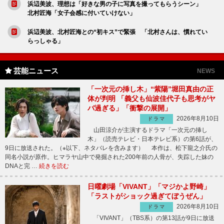
浜辺美波、理想は「好きな男の子に写真を撮ってもらうシーン」
北村匠海「女子会感に付いていけない」
浜辺美波、北村匠海との“初キス”で緊張 「北村さんは、慣れてい
らっしゃる」
芸能ニュース
NEWS
「一次元の挿し木」“紫陽”堀田真由の正
体が判明 「義父も仙波佳代子も思考がヤ
バ過ぎる」「衝撃の展開」
2026年8月10日
ドラマ
山田涼介が主演するドラマ「一次元の挿し
木」（読売テレビ・日本テレビ系）の第6話が、
9日に放送された。（※以下、ネタバレを含みます） 本作は、松下龍之介氏の
同名小説が原作。ヒマラヤ山中で発掘された200年前の人骨が、失踪した妹の
DNAと完 …
続きを読む
日曜劇場「VIVANT」「マジかよ野崎」
「ラストがショック過ぎてぼうぜん」
2026年8月10日
ドラマ
「VIVANT」（TBS系）の第13話が9日に放送