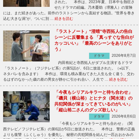
された。 本作は、2023年夏、日本中を熱狂さ
せたドラマの続編。乃木憂助（堺雅人）の冒険
には、まだ続きがあった。前作のラストシーンから直結する物語。“世界を巻き
込む大きな渦”が、ついに別 …
続きを読む
「ラストノート」“澄晴”寺西拓人の告白
シーンに反響集まる 「真っすぐな告白が
カッコいい」「最高のシーンをありがと
う」
2026年8月7日
ドラマ
内田有紀と寺西拓人がダブル主演するドラマ
「ラストノート」（フジテレビ系）の第5話が、6日に放送された。（※以下、
ネタバレを含みます） 本作は、環境も積み重ねてきた人生も全く違う、交わ
るはずのなかった歳の差の男女が静かに引かれ合い、人生で …
続きを読む
「今夜もシリアルキラーと待ち合わせ」
「磯貝（横山裕）とヒナタ（関水渚）の
共犯関係が深まってきているのがいい」
「縦山裕二さんのグッズ欲しい」
2026年8月6日
ドラマ
「今夜もシリアルキラーと待ち合わせ」（関
西テレビ／フジテレビ系）の第6話が5日に放送された。 本作は、警察の正義
よりも復讐（ふくしゅう）を優先し、秘密の共犯関係を結んだ一匹おおかみの