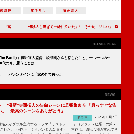
綾野剛
舘ひろし
藤井道人
れ合いがいい」
「その女、ジルバ」“スミレ”江口のりこの涙に反響 「感情移入し過ぎて一緒に泣いた」
RELATED NEWS
he Family』藤井道人監督「綾野剛さんと話したこと、一つ一つの中
0代の今、思うことは
…」 バレンタインに「家の外で待った」
NEWS
ト」“澄晴”寺西拓人の告白シーンに反響集まる 「真っすぐな告
い」「最高のシーンをありがとう」
2026年8月7日
ドラマ
拓人がダブル主演するドラマ「ラストノート」（フジテレビ系）の第5
送された。（※以下、ネタバレを含みます） 本作は、環境も積み重ねてき