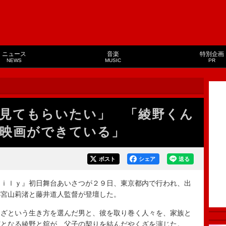
ニュース
音楽
特別企画
NEWS
MUSIC
PR
見てもらいたい」 「綾野くん
映画ができている」
ポスト
シェア
送る
ｉｌｙ』初日舞台あいさつが２９日、東京都内で行われ、出
小宮山莉渚と藤井道人監督が登壇した。
ざという生き方を選んだ男と、彼を取り巻く人々を、家族と
演となる綾野と舘が、父子の契りを結んだやくざを演じた。