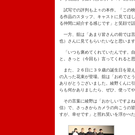
試写での評判も上々の本作。「この映
る作品のスタッフ、キャストに見てほ
る仲間に紹介する感じです」と笑顔で
一方、舘は「あまり皆さんの前では言
也）さんに見てもらいたいなと思いま
「いつも褒めてくれていたんです。自
と。きっと（今回も）言ってくれると
また、２６日に３９歳の誕生日を迎え
の入った花束が登場。舘は「おめでと
ありがとうございました。綾野くんに
らも何かありましたら、ぜひ、使って
その言葉に綾野は「おかしいですよね
信）で、さっきからカメラの向こうの
すが、幸せです」と照れ笑いを浮かべ