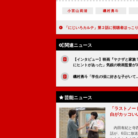
小宮山莉渚
磯村勇斗
「にじいろカルテ」第２話に視聴者ほっこり 「高畑充希＆北村匠海＆井浦新のじゃ
関連ニュース
【インタビュー】映画『ヤクザと家族 T
にヒントがあった」気鋭の映画監督が3
磯村勇斗「学生の頃に好きな子がいて
芸能ニュース
「ラストノー
白がカッコい
内田有紀と寺西
話が、6日に放