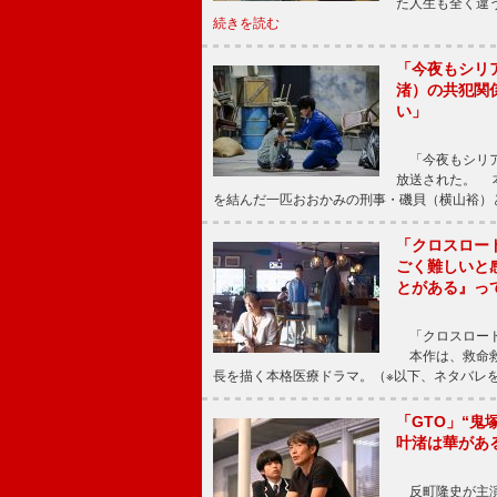
た人生も全く違
続きを読む
「今夜もシリ
渚）の共犯関
い」
「今夜もシリア
放送された。 
を結んだ一匹おおかみの刑事・磯貝（横山裕）
「クロスロー
ごく難しいと
とがある』っ
「クロスロード
本作は、救命救
長を描く本格医療ドラマ。（※以下、ネタバレ
「GTO」“
叶渚は華があ
反町隆史が主演