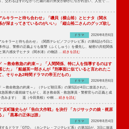
う、交わるはずのなかった歳の差の男女が静かに引かれ合い、人生で …
アルキラーと待ち合わせ」「磯貝（横山裕）とヒナタ（関水
係が深まってきているのがいい」「縦山裕二さんのグッズ欲し
2026年8月6日
ドラマ
ルキラーと待ち合わせ」（関西テレビ／フジテレビ系）の第6話が5日に
本作は、警察の正義よりも復讐（ふくしゅう）を優先し、秘密の共犯関係
と第六感女子ヒナタ（関水渚）の物語 …
続きを読む
ド ～救命救急の約束～」「人間関係、特に人を指導するのはす
感じた」「船越英一郎さんが『刑事面に似ていると言われたこ
て、そりゃあ2時間ドラマの帝王だもの」
2026年8月6日
ドラマ
 ～救命救急の約束～」（テレビ朝日系）の第5話が4日に放送された。
急医療の最前線でもがく、若き救命医・救急隊員・警察官らの正義と成
を含みます） 遥（今田美桜）や桐 …
続きを読む
鬼塚”反町隆史らが「告白大作戦」を決行 「カジサックの娘・梶原
る」「黒幕の正体は誰」
2026年8月4日
ドラマ
するドラマ「GTO」（カンテレ・フジテレビ系）の第3話が、3日に放送