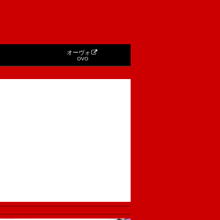
オーヴォ
OVO