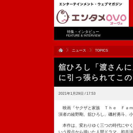
特集・インタビュー
FEATURE & INTERVIEW
ニュース
TOPICS
舘ひろし「渡さんに
に引っ張られてこの
2021年1月29日 / 17:53
映画『ヤクザと家族 Ｔｈｅ Ｆａｍ
演者の綾野剛、舘ひろし、磯村勇斗、
本作は、変わりゆく三つの時代にやく
いう視点から描いた人間ドラマ。初共