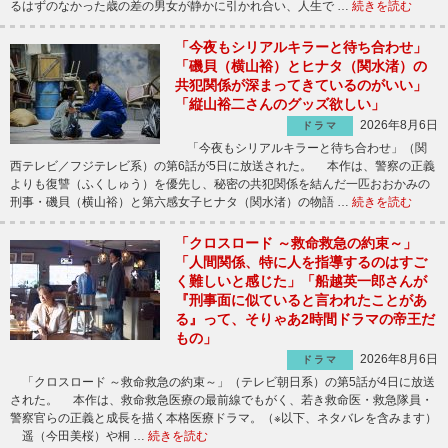
るはずのなかった歳の差の男女が静かに引かれ合い、人生で …
続きを読む
「今夜もシリアルキラーと待ち合わせ」
「磯貝（横山裕）とヒナタ（関水渚）の
共犯関係が深まってきているのがいい」
「縦山裕二さんのグッズ欲しい」
2026年8月6日
ドラマ
「今夜もシリアルキラーと待ち合わせ」（関
西テレビ／フジテレビ系）の第6話が5日に放送された。 本作は、警察の正義
よりも復讐（ふくしゅう）を優先し、秘密の共犯関係を結んだ一匹おおかみの
刑事・磯貝（横山裕）と第六感女子ヒナタ（関水渚）の物語 …
続きを読む
「クロスロード ～救命救急の約束～」
「人間関係、特に人を指導するのはすご
く難しいと感じた」「船越英一郎さんが
『刑事面に似ていると言われたことがあ
る』って、そりゃあ2時間ドラマの帝王だ
もの」
2026年8月6日
ドラマ
「クロスロード ～救命救急の約束～」（テレビ朝日系）の第5話が4日に放送
された。 本作は、救命救急医療の最前線でもがく、若き救命医・救急隊員・
警察官らの正義と成長を描く本格医療ドラマ。（※以下、ネタバレを含みます）
遥（今田美桜）や桐 …
続きを読む