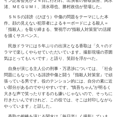
イン記者会見が２４日に行われ、出演者の香取慎吾、関水
渚、ＭＥＧＵＭＩ、清水尋也、勝村政信が登場した。
ＳＮＳの誹謗（ひぼう）中傷の問題をテーマにした本
作。顔の見えない犯罪者によるキーボードによる殺人＝
「指殺人」を取り締まる、警視庁の“指殺人対策室”の活躍
を描くサスペンス。
民放ドラマには５年ぶりの出演となる香取は「久々のド
ラマで楽しくやらせていただいています。撮影現場の雰囲
気はとってもいいです」と語り、笑顔を浮かべた。
自身が演じる主人公の刑事・万丞渉については、「社会
問題にもなっている誹謗中傷と闘う『指殺人対策室』で頑
張っている男です。役のテンション的には、自分の素に近
い部分があるのでやりやすいです。“慎吾ちゃん”が明るく
大きな声で笑ったりするのも嫌いじゃないので、そっちに
行きたいんですけれど、この役では、そこは封印しながら
やっています」と話した。
香取の相棒を演じる関水は「毎日楽しく撮影していま