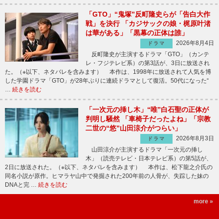
「GTO」“鬼塚”反町隆史らが「告白大作
戦」を決行 「カジサックの娘・梶原叶渚
は華がある」「黒幕の正体は誰」
2026年8月4日
ドラマ
反町隆史が主演するドラマ「GTO」（カンテ
レ・フジテレビ系）の第3話が、3日に放送され
た。（※以下、ネタバレを含みます） 本作は、1998年に放送されて人気を博
した学園ドラマ「GTO」が28年ぶりに連続ドラマとして復活。50代になった“
…
続きを読む
「一次元の挿し木」“唯”白石聖の正体が
判明し騒然 「車椅子だったよね」「宗教
二世の“悠”山田涼介がつらい」
2026年8月3日
ドラマ
山田涼介が主演するドラマ「一次元の挿し
木」（読売テレビ・日本テレビ系）の第5話が、
2日に放送された。（※以下、ネタバレを含みます） 本作は、松下龍之介氏の
同名小説が原作。ヒマラヤ山中で発掘された200年前の人骨が、失踪した妹の
DNAと完 …
続きを読む
more »