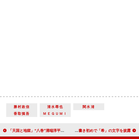
勝村政信
清水尋也
関水渚
香取慎吾
ＭＥＧＵＭＩ
「天国と地獄」“八巻”溝端淳平に「最高のファインプレー」 綾瀬はるかと高橋一生が魂の入れ替わりを熱演
土屋太鳳、日本代表選手団を応援 巨大書き初めで「希」の文字を披露