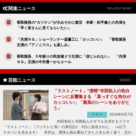
関連ニュース
RELATED NEWS
香取慎吾の“カツケン”が大みそかに復活 本家・松平健との共演を
「早く皆さんに見てもらいたい」
「共演ＮＧ」ショーランナー斎藤工に「カッコいい」 「香取慎吾
主演の『アノニマス』も楽しみ」
香取慎吾、５年振りの民放連ドラ主演に「信じられない」 「共演
ＮＧ」主演の中井貴一からエール
芸能ニュース
NEWS
「ラストノート」“澄晴”寺西拓人の告白
シーンに反響集まる 「真っすぐな告白が
カッコいい」「最高のシーンをありがと
う」
2026年8月7日
ドラマ
内田有紀と寺西拓人がダブル主演するドラマ
「ラストノート」（フジテレビ系）の第5話が、6日に放送された。（※以下、
ネタバレを含みます） 本作は、環境も積み重ねてきた人生も全く違う、交わ