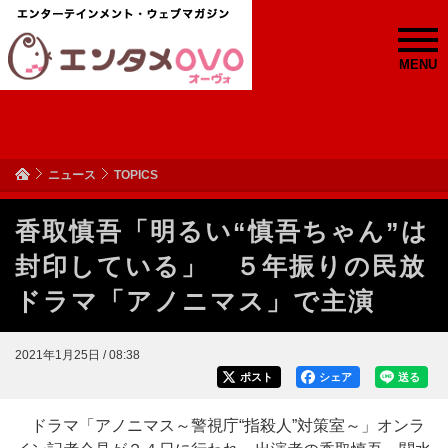
MENU
ニュース
TOPICS
香取慎吾「明るい“慎吾ちゃん”は
封印している」 ５年振りの民放
ドラマ「アノニマス」で主演
2021年1月25日 / 08:38
ポスト
シェア
送る
ドラマ「アノニマス～警視庁“指殺人”対策室～」オンラ