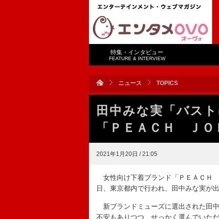
特集・インタビュー
FEATURE & INTERVIEW
ニュース
TOPICS
田中みな実「バス
「ＰＥＡＣＨ ＪＯ
2021年1月20日 / 21:05
女性向け下着ブランド「ＰＥＡＣＨ 
日、東京都内で行われ、田中みな実が
新ブランドミューズに選出された田中
不安もありつつ、せっかく選んでいた