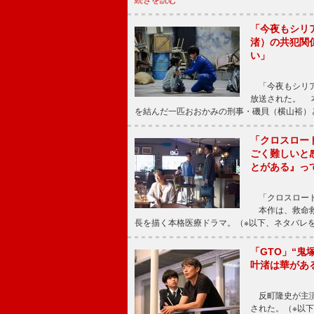
続きを読む
「今夜もシリ
渚）の共犯関
い」
「今夜もシリア
放送された。 
を結んだ一匹おおかみの刑事・磯貝（横山裕）
「クロスロー
ごく難しいと
とがある』っ
「クロスロード
本作は、救命救
長を描く本格医療ドラマ。（※以下、ネタバレ
「GTO」“
叶渚は華があ
反町隆史が主演
された。（※以