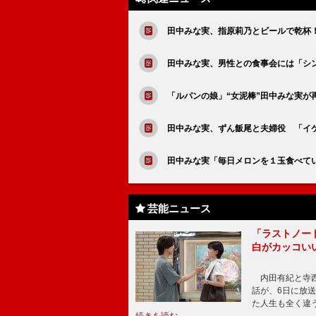
田中みな実、指原莉乃とビールで乾杯
田中みな実、男性との食事会には「シ
「ルパンの娘」“女泥棒”田中みな実
田中みな実、ずん飯尾と夫婦役 「イ
田中みな実「毎日メロンを１玉食べて
芸能ニュース
「ラストノー
白がカッコい
内田有紀と寺西
話が、6日に放
た人生も全く違