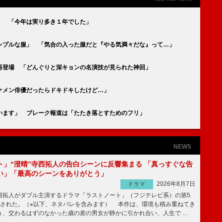
！ 「今年は実り多き１年でした」
ンプルな服」 「気合の入った服だと『やる気満々だな』って…」
が再登場 「どんぐりと深キョンの名演技が見られた神回」
ケメン俳優だったらドキドキしたけど…」
います」 ブレーク報道は「たたき落とすためのフリ」
NEWS
ト」“澄晴”寺西拓人の告白シーンに反響集まる 「真っすぐな告
い」「最高のシーンをありがとう」
2026年8月7日
ドラマ
拓人がダブル主演するドラマ「ラストノート」（フジテレビ系）の第5
送された。（※以下、ネタバレを含みます） 本作は、環境も積み重ねてき
う、交わるはずのなかった歳の差の男女が静かに引かれ合い、人生で …