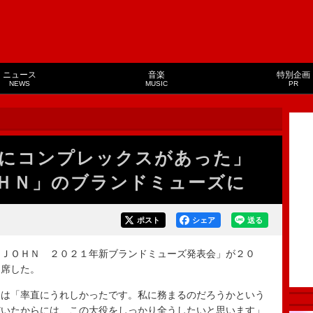
ニュース
音楽
特別企画
NEWS
MUSIC
PR
トにコンプレックスがあった」
ＨＮ」のブランドミューズに
ポスト
シェア
送る
ＪＯＨＮ ２０２１年新ブランドミューズ発表会」が２０
出席した。
は「率直にうれしかったです。私に務まるのだろうかという
だいたからには、この大役をしっかり全うしたいと思います」