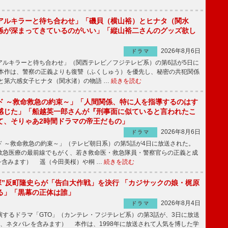
アルキラーと待ち合わせ」「磯貝（横山裕）とヒナタ（関水
係が深まってきているのがいい」「縦山裕二さんのグッズ欲し
2026年8月6日
ドラマ
ルキラーと待ち合わせ」（関西テレビ／フジテレビ系）の第6話が5日に
本作は、警察の正義よりも復讐（ふくしゅう）を優先し、秘密の共犯関係
と第六感女子ヒナタ（関水渚）の物語 …
続きを読む
ド ～救命救急の約束～」「人間関係、特に人を指導するのはす
感じた」「船越英一郎さんが『刑事面に似ていると言われたこ
て、そりゃあ2時間ドラマの帝王だもの」
2026年8月6日
ドラマ
 ～救命救急の約束～」（テレビ朝日系）の第5話が4日に放送された。
急医療の最前線でもがく、若き救命医・救急隊員・警察官らの正義と成
を含みます） 遥（今田美桜）や桐 …
続きを読む
鬼塚”反町隆史らが「告白大作戦」を決行 「カジサックの娘・梶原
る」「黒幕の正体は誰」
2026年8月4日
ドラマ
するドラマ「GTO」（カンテレ・フジテレビ系）の第3話が、3日に放送
下、ネタバレを含みます） 本作は、1998年に放送されて人気を博した学