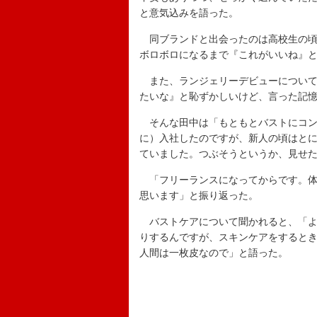
と意気込みを語った。
同ブランドと出会ったのは高校生の頃
ボロボロになるまで『これがいいね』
また、ランジェリーデビューについて
たいな』と恥ずかしいけど、言った記
そんな田中は「もともとバストにコン
に）入社したのですが、新人の頃はとに
ていました。つぶそうというか、見せ
「フリーランスになってからです。体
思います」と振り返った。
バストケアについて聞かれると、「よ
りするんですが、スキンケアをすると
人間は一枚皮なので」と語った。