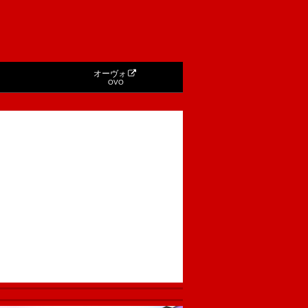
オーヴォ
OVO