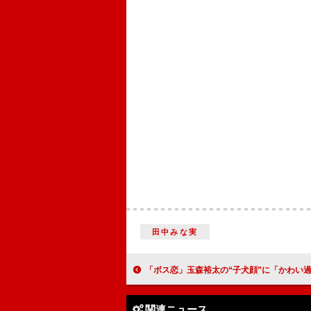
田中みな実
「ボス恋」玉森裕太の“子犬顔”に「かわい過ぎ」 「俺のこと好き？」が
関連ニュース