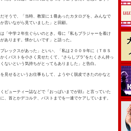
だそうで、「当時、教室に１冊あったカタログを、みんなで
とか言いながら見ていました」と回顧。
は「中学２年生ぐらいのとき。母に『私もブラジャーを着け
憶があります。懐かしいです」と語った。
プレックスがあった」といい、「私は２００９年に（ＴＢＳ
かくバストを小さく見せたくて、“さらしブラ”をたくさん持っ
たくないという気持ちがとってもありました」と告白。
を見せるというお仕事もして、ようやく脱皮できたのかなと
くビューティー誌などで『おっぱいまでが顔』と言っていた
きに、首とかデコルテ、バストまでを一連でケアしています。