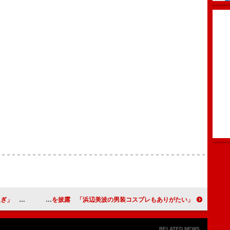
トレンド入り
岡田健史が衝撃のオタクファッションを披露 「浜辺美波の男装コスプレもありがたい」
RELATED NEWS