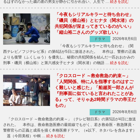
るはずのなかった歳の差の男女が静かに引かれ合い、人生で …
続きを読む
「今夜もシリアルキラーと待ち合わせ」
「磯貝（横山裕）とヒナタ（関水渚）の
共犯関係が深まってきているのがいい」
「縦山裕二さんのグッズ欲しい」
2026年8月6日
ドラマ
「今夜もシリアルキラーと待ち合わせ」（関
西テレビ／フジテレビ系）の第6話が5日に放送された。 本作は、警察の正義
よりも復讐（ふくしゅう）を優先し、秘密の共犯関係を結んだ一匹おおかみの
刑事・磯貝（横山裕）と第六感女子ヒナタ（関水渚）の物語 …
続きを読む
「クロスロード ～救命救急の約束～」
「人間関係、特に人を指導するのはすご
く難しいと感じた」「船越英一郎さんが
『刑事面に似ていると言われたことがあ
る』って、そりゃあ2時間ドラマの帝王だ
もの」
2026年8月6日
ドラマ
「クロスロード ～救命救急の約束～」（テレビ朝日系）の第5話が4日に放送
された。 本作は、救命救急医療の最前線でもがく、若き救命医・救急隊員・
警察官らの正義と成長を描く本格医療ドラマ。（※以下、ネタバレを含みます）
遥（今田美桜）や桐 …
続きを読む