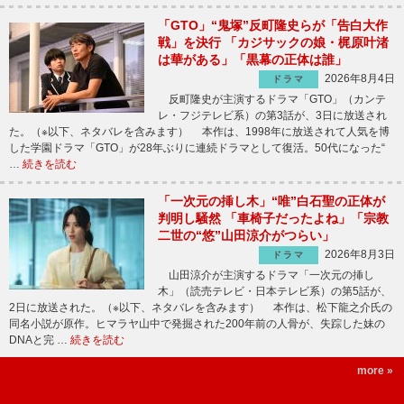
「GTO」“鬼塚”反町隆史らが「告白大作
戦」を決行 「カジサックの娘・梶原叶渚
は華がある」「黒幕の正体は誰」
2026年8月4日
ドラマ
反町隆史が主演するドラマ「GTO」（カンテ
レ・フジテレビ系）の第3話が、3日に放送され
た。（※以下、ネタバレを含みます） 本作は、1998年に放送されて人気を博
した学園ドラマ「GTO」が28年ぶりに連続ドラマとして復活。50代になった“
…
続きを読む
「一次元の挿し木」“唯”白石聖の正体が
判明し騒然 「車椅子だったよね」「宗教
二世の“悠”山田涼介がつらい」
2026年8月3日
ドラマ
山田涼介が主演するドラマ「一次元の挿し
木」（読売テレビ・日本テレビ系）の第5話が、
2日に放送された。（※以下、ネタバレを含みます） 本作は、松下龍之介氏の
同名小説が原作。ヒマラヤ山中で発掘された200年前の人骨が、失踪した妹の
DNAと完 …
続きを読む
more »