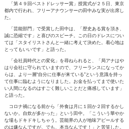
「第４９回ベストドレッサー賞」授賞式が２５日、東京
都内で行われ、フリーアナウンサーの田中みな実が出席し
た。
「芸能部門」で受賞した田中は、「歴史ある賞を頂き、
誠に恐縮です」と喜びのスピーチ。この日のドレスについ
ては「スタイリストさんと一緒に考えて決めた。着心地は
とってもいいです」と語った。
「会社員時代との変化」を尋ねられると、「局アナはや
はり会社に守られていますので、フリーランスになってか
らは、より一層“自分に仕事が来ている”という意識を持っ
て仕事に臨むようになりました。お金を払ってまで使いた
い人間になるのはすごく難しいことだと痛感しています」
と語った。
コロナ禍になる前から「外食は月に１回か２回するかし
ないか。自炊が多かった」という田中。「こういう華やか
な場もドキドキしちゃう。芸能界の人が地味アピールする
のは嫌なんですが、でも、本当なんです！」と苦笑した。