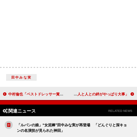
田中みな実
中村倫也「ベストドレッサー賞」を受賞 家では「スエットにパーカーにモコモコの靴下」
南原清隆、コロナ禍での思いを語る 「人と人との絆がやっぱり大事」
関連ニュース
RELATED NEWS
「ルパンの娘」“女泥棒”田中みな実が再登場 「どんぐりと深キョ
ンの名演技が見られた神回」