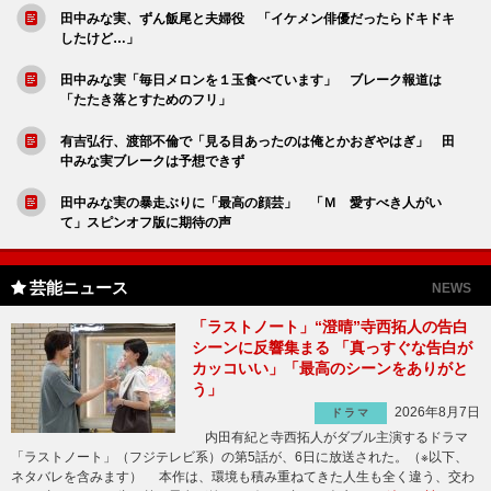
田中みな実、ずん飯尾と夫婦役 「イケメン俳優だったらドキドキ
したけど…」
田中みな実「毎日メロンを１玉食べています」 ブレーク報道は
「たたき落とすためのフリ」
有吉弘行、渡部不倫で「見る目あったのは俺とかおぎやはぎ」 田
中みな実ブレークは予想できず
田中みな実の暴走ぶりに「最高の顔芸」 「Ｍ 愛すべき人がい
て」スピンオフ版に期待の声
芸能ニュース
NEWS
「ラストノート」“澄晴”寺西拓人の告白
シーンに反響集まる 「真っすぐな告白が
カッコいい」「最高のシーンをありがと
う」
2026年8月7日
ドラマ
内田有紀と寺西拓人がダブル主演するドラマ
「ラストノート」（フジテレビ系）の第5話が、6日に放送された。（※以下、
ネタバレを含みます） 本作は、環境も積み重ねてきた人生も全く違う、交わ