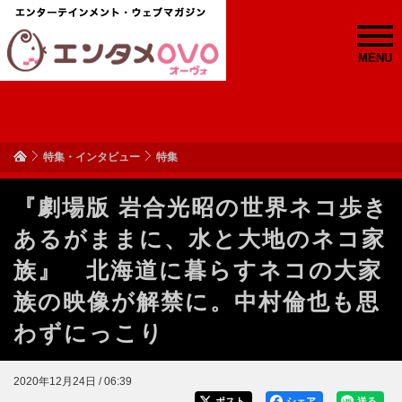
MENU
特集・インタビュー
特集
『劇場版 岩合光昭の世界ネコ歩き
あるがままに、水と大地のネコ家
族』 北海道に暮らすネコの大家
族の映像が解禁に。中村倫也も思
わずにっこり
2020年12月24日 / 06:39
ポスト
シェア
送る