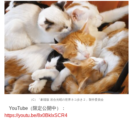
（C）「劇場版 岩合光昭の世界ネコ歩き２」製作委員会
YouTube（限定公開中）：
https://youtu.be/8x0BklxSCR4