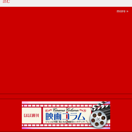
読む
more »