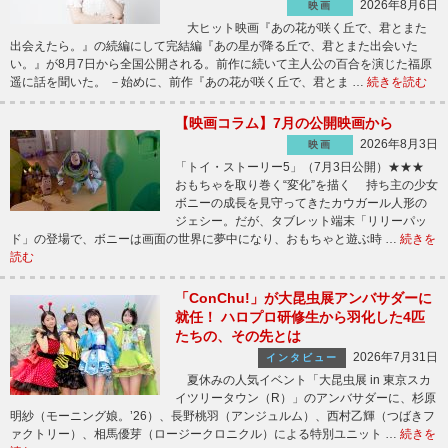
2026年8月6日
映画
大ヒット映画『あの花が咲く丘で、君とまた
出会えたら。』の続編にして完結編『あの星が降る丘で、君とまた出会いた
い。』が8月7日から全国公開される。前作に続いて主人公の百合を演じた福原
遥に話を聞いた。 －始めに、前作『あの花が咲く丘で、君とま …
続きを読む
【映画コラム】7月の公開映画から
2026年8月3日
映画
「トイ・ストーリー5」（7月3日公開）★★★
おもちゃを取り巻く“変化”を描く 持ち主の少女
ボニーの成長を見守ってきたカウガール人形の
ジェシー。だが、タブレット端末「リリーパッ
ド」の登場で、ボニーは画面の世界に夢中になり、おもちゃと遊ぶ時 …
続きを
読む
「ConChu!」が大昆虫展アンバサダーに
就任！ ハロプロ研修生から羽化した4匹
たちの、その先とは
2026年7月31日
インタビュー
夏休みの人気イベント「大昆虫展 in 東京スカ
イツリータウン（R）」のアンバサダーに、杉原
明紗（モーニング娘。’26）、長野桃羽（アンジュルム）、西村乙輝（つばきフ
ァクトリー）、相馬優芽（ロージークロニクル）による特別ユニット …
続きを