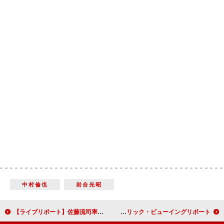
中村倫也
岩合光昭
【ライブリポート】佐藤流司率いるThe Brow Beat、ワンマンツアーファイナルで見せた「進化」
小栗旬「頼朝さんはややこしいが、大泉洋もややこしい」大泉洋「北条家はうっとうしい家族」大河ドラマ「鎌倉殿の13人」初回放送パブリック・ビューイングリポート