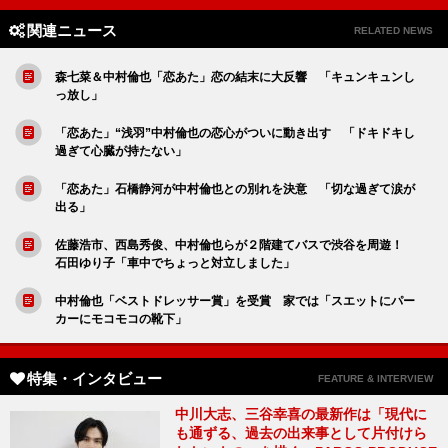
関連ニュース
RELATED NEWS
森七菜＆中村倫也「恋あた」恋の結末に大反響 「キュンキュンし
っ放し」
「恋あた」“浅羽”中村倫也の恋心がついに動き出す 「ドキドキし
過ぎて心臓が持たない」
「恋あた」石橋静河が中村倫也との別れを決意 「切な過ぎて涙が
出る」
佐藤浩市、西島秀俊、中村倫也らが２階建てバスで渋谷を周遊！
石田ゆり子「車中でちょっと対立しました」
中村倫也「ベストドレッサー賞」を受賞 家では「スエットにパー
カーにモコモコの靴下」
特集・インタビュー
FEATURE & INTERVIEW
中川大志、三谷幸喜の最新作は「現代に
も通ずる、過去の出来事として片付けら