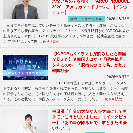
れないもの」を描く PARCO PRODUCE
2026「アメリカン・ドリーム」【インタ
ビュー】
2026年8月8日
舞台・ミュージカル
三谷幸喜が長年温めていたテーマを豪華キャストで描く、渾身（こんしん）
の書き下ろし新作舞台「アメリカン・ドリーム」が8月15日からPARCO劇場で
上演される。本作は、1940年代後半のアメリカを舞台に、反共産主義に基づ
く“赤狩り”によって告 …
続きを読む
【K-POPもKドラマも深読みしたら韓国
が見えた】＃韓国人はなぜ「呼称整理」
をするのか、「脱出おひとり島」が映す
韓国社会
2026年8月7日
K-POPや韓国ドラマは、エンターテインメン
トであると同時に、韓国社会を映す鏡でもある。何気ない言葉やしぐさ、習慣
の背景をたどると、その国ならではの価値観や歴史、人との関わり方が見えて
くる。この連載では、韓国カルチャーを入り口に、知ってい …
続きを読む
福原遥「自分の大切な人を大事にして生
きていこうと思いました」【インタビュ
ー】『あの星が降る丘で、君とまた出会
いたい。』