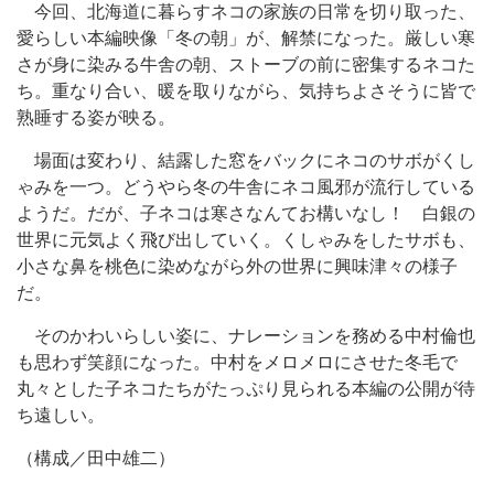
今回、北海道に暮らすネコの家族の日常を切り取った、
愛らしい本編映像「冬の朝」が、解禁になった。厳しい寒
さが身に染みる牛舎の朝、ストーブの前に密集するネコた
ち。重なり合い、暖を取りながら、気持ちよさそうに皆で
熟睡する姿が映る。
場面は変わり、結露した窓をバックにネコのサボがくし
ゃみを一つ。どうやら冬の牛舎にネコ風邪が流行している
ようだ。だが、子ネコは寒さなんてお構いなし！ 白銀の
世界に元気よく飛び出していく。くしゃみをしたサボも、
小さな鼻を桃色に染めながら外の世界に興味津々の様子
だ。
そのかわいらしい姿に、ナレーションを務める中村倫也
も思わず笑顔になった。中村をメロメロにさせた冬毛で
丸々とした子ネコたちがたっぷり見られる本編の公開が待
ち遠しい。
（構成／田中雄二）