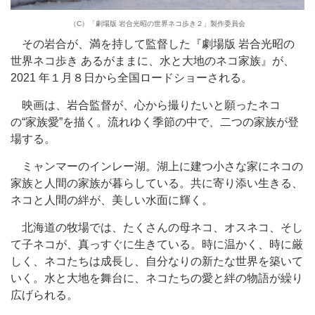
（C）「劇場版 岩合光昭の世界ネコ歩き２」製作委員会
その岩合が、満を持して監督した『劇場版 岩合光昭の
世界ネコ歩き あるがままに、水と大地のネコ家族』が、
2021 年１月８日から全国ロードショーされる。
映画は、岩合監督が、心から撮りたいと願ったネコ
の“家族愛”を描く。流れゆく季節の中で、二つの家族が登
場する。
ミャンマーのインレー湖。湖上に建つ小さな家にネコの
家族と人間の家族が暮らしている。共に寄り添い生きる、
ネコと人間の絆が、美しい水面に輝く。
北海道の牧場では、たくさんの母ネコ、オスネコ、そし
て子ネコが、真っすぐに生きている。時に温かく、時に厳
しく、ネコたちは成長し、自分なりの新たな世界を築いて
いく。水と大地を舞台に、ネコたちの愛と絆の物語が繰り
広げられる。