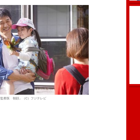
「監察医 朝顔」（C）フジテレビ