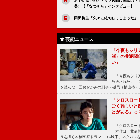
おでん屋でのアドリブ歌唱は無念の「
美）【「なつぞら」インタビュー】
岡田将生「久々に絶句してしまった」
芸能ニュース
「今夜もシリ
渚）の共犯関
い」
「今夜もシリア
放送された。 
を結んだ一匹おおかみの刑事・磯貝（横山裕）
「クロスロー
ごく難しいと
とがある』っ
「クロスロード
本作は、救命救
長を描く本格医療ドラマ。（※以下、ネタバレ