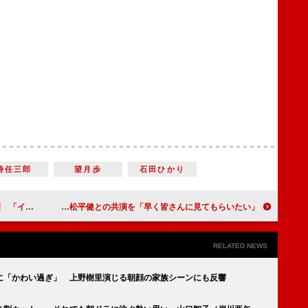
時任三郎
望月歩
石田ひかり
を一気に…」
香取慎吾の“カツケン”が大みそかに復活 本家・松平健との共演を「早く皆さんに見てもらいたい」
RELATED NEWS
に「かわい過ぎ」 上野樹里演じる朝顔の家族シーンにも反響