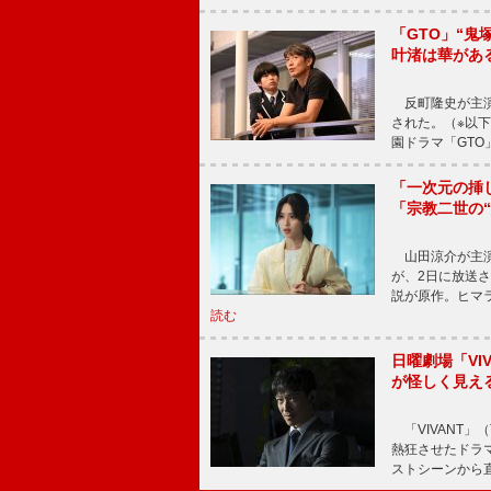
「GTO」“
叶渚は華があ
反町隆史が主演
された。（※以
園ドラマ「GTO
「一次元の挿
「宗教二世の
山田涼介が主演
が、2日に放送
説が原作。ヒマラ
読む
日曜劇場「V
が怪しく見え
「VIVANT」
熱狂させたドラ
ストシーンから直