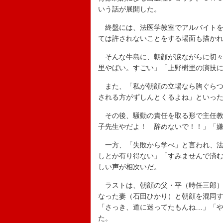
いう話が展開した。
終盤には、法医学教室でアルバイトを
ては許されないことをする場面も描か
そんな牛島に、朝顔が涙ながらに切々
里やばい。すごい」「上野樹里の演技
また、「私が朝顔の立場なら胸ぐらつ
される方がずしんとくるよね」といっ
その後、騒動の責任を取る形で主任教
子先生やだよ！ 辞めないで！！」「
一方、「失敗から学べ」と言われ、法
しとか有り得ない」「すみませんで済
しい声が相次いだ。
ラストは、朝顔の父・平（時任三郎）
なった妻（石田ひかり）と朝顔を混同
「さっき、道に迷ってたもんね…」「
た。