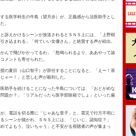
する医学科生の牛島（望月歩）が、正義感から法医助手とし
れた。
と訴えかけるシーンが放送されるとＳＮＳ上には、「上野樹
に引き込まれる」「何ていい女優さん」と絶賛する声が続出。
かんで飛びかかってるわ」「怒鳴られるより、ああやって諭
たコメントも寄せられた。
授の夏目（山口智子）が辞任することになると、「えー！茶
嫌じゃー！」と悲しむ声が殺到した。
医助手を続けることになった牛島については、「おとがめな
む問題か？」「リアルだったら医学部除籍でしょ」といった厳
が、電話を切る際に「じゃあな里子」と、震災で行方不明に
するシーンが描かれ、ＳＮＳ上には、「じいじ、認知症？」
やめてよもう。泣いちゃう」と不安がる視聴者の声が集まっ