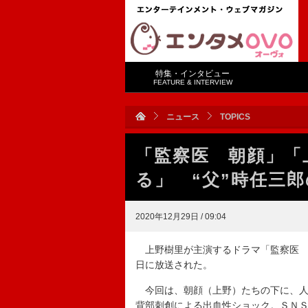
特集・インタビュー
FEATURE & INTERVIEW
ニュース
TOPICS
「監察医 朝顔」「
る」 “父”時任三
2020年12月29日 / 09:04
上野樹里が主演するドラマ「監察医 
日に放送された。
今回は、朝顔（上野）たちの下に、人
背部刺創による出血性ショック。ＳＮ