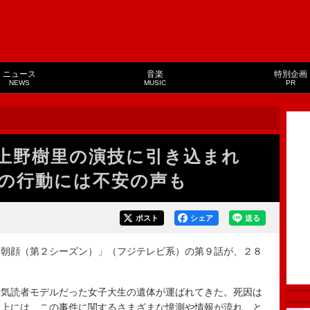
ニュース
音楽
特別企画
NEWS
MUSIC
PR
上野樹里の演技に引き込まれ
郎の行動には不安の声も
ポスト
シェア
送る
朝顔（第２シーズン）」（フジテレビ系）の第９話が、２８
気読者モデルだった女子大生の遺体が運ばれてきた。死因は
Ｓ上には、この事件に関するさまざまな憶測や情報が流れ…と