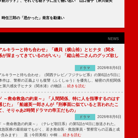
９割カット」、それでも朝ドラに注ぐ熱い思い 山口智子（岸川亜矢
 時任三郎の「恐かった」発言を勘違い
NEWS
アルキラーと待ち合わせ」「磯貝（横山裕）とヒナタ（関水
係が深まってきているのがいい」「縦山裕二さんのグッズ欲し
2026年8月6日
ドラマ
ルキラーと待ち合わせ」（関西テレビ／フジテレビ系）の第6話が5日に
本作は、警察の正義よりも復讐（ふくしゅう）を優先し、秘密の共犯関係
と第六感女子ヒナタ（関水渚）の物語 …
続きを読む
ド ～救命救急の約束～」「人間関係、特に人を指導するのはす
感じた」「船越英一郎さんが『刑事面に似ていると言われたこ
て、そりゃあ2時間ドラマの帝王だもの」
2026年8月6日
ドラマ
 ～救命救急の約束～」（テレビ朝日系）の第5話が4日に放送された。
急医療の最前線でもがく、若き救命医・救急隊員・警察官らの正義と成
を含みます） 遥（今田美桜）や桐 …
続きを読む