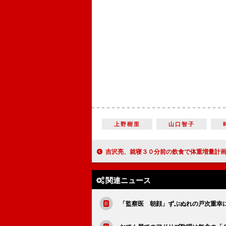
上野樹里
山口智子
吉沢亮、就寝３０分前の飲食で体重増量計画 「インスタントラーメンとビール２本
関連ニュース
「監察医 朝顔」ずぶぬれの戸次重幸