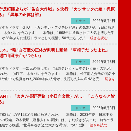
鬼塚”反町隆史らが「告白大作戦」を決行 「カジサックの娘・梶原
る」「黒幕の正体は誰」
2026年8月4日
ドラマ
するドラマ「GTO」（カンテレ・フジテレビ系）の第3話が、3日に放送
下、ネタバレを含みます） 本作は、1998年に放送されて人気を博した学
」が28年ぶりに連続ドラマとして復活。50代になった“ …
続きを読む
し木」“唯”白石聖の正体が判明し騒然 「車椅子だったよね」
“悠”山田涼介がつらい」
2026年8月3日
ドラマ
するドラマ「一次元の挿し木」（読売テレビ・日本テレビ系）の第5話
された。（※以下、ネタバレを含みます） 本作は、松下龍之介氏の同名小
ヤ山中で発掘された200年前の人骨が、失踪した妹のDNAと完 …
続きを
IVANT」「まさか長野専務（小日向文世）が…」「こうなると皆
る」
2026年8月3日
ドラマ
（TBS系）の第12話が2日に放送された。 本作は、2023年夏、日本中を
マの続編。乃木憂助（堺雅人）の冒険には、まだ続きがあった。前作のラ
結する物語。“世界を巻き込む大きな渦”が、ついに別 …
続きを読む