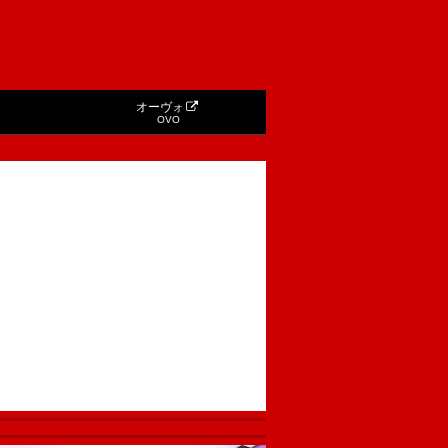
オーヴォ
OVO