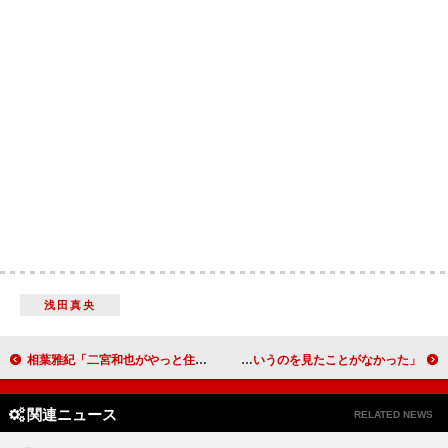
浅田真央
相葉雅紀「二宮和也がやっと住所を教えてくれた」 二宮の「もう引っ越す」には「やめろ！」
岡田将生「滝藤さんの筋肉自慢がすごかった」 平手友梨奈「男性のそういうのを見たことがなかった」
関連ニュース
RELATED NEWS