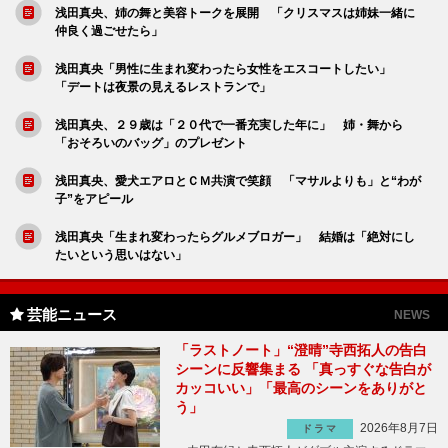
浅田真央、姉の舞と美容トークを展開 「クリスマスは姉妹一緒に
仲良く過ごせたら」
浅田真央「男性に生まれ変わったら女性をエスコートしたい」
「デートは夜景の見えるレストランで」
浅田真央、２９歳は「２０代で一番充実した年に」 姉・舞から
「おそろいのバッグ」のプレゼント
浅田真央、愛犬エアロとＣＭ共演で笑顔 「マサルよりも」と“わが
子”をアピール
浅田真央「生まれ変わったらグルメブロガー」 結婚は「絶対にし
たいという思いはない」
芸能ニュース
NEWS
「ラストノート」“澄晴”寺西拓人の告白
シーンに反響集まる 「真っすぐな告白が
カッコいい」「最高のシーンをありがと
う」
2026年8月7日
ドラマ