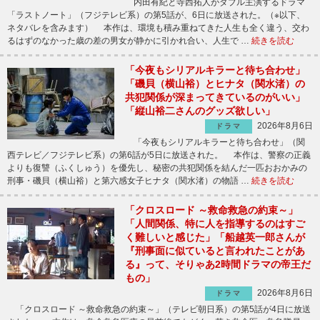
内田有紀と寺西拓人がダブル主演するドラマ
「ラストノート」（フジテレビ系）の第5話が、6日に放送された。（※以下、
ネタバレを含みます） 本作は、環境も積み重ねてきた人生も全く違う、交わ
るはずのなかった歳の差の男女が静かに引かれ合い、人生で …
続きを読む
「今夜もシリアルキラーと待ち合わせ」
「磯貝（横山裕）とヒナタ（関水渚）の
共犯関係が深まってきているのがいい」
「縦山裕二さんのグッズ欲しい」
2026年8月6日
ドラマ
「今夜もシリアルキラーと待ち合わせ」（関
西テレビ／フジテレビ系）の第6話が5日に放送された。 本作は、警察の正義
よりも復讐（ふくしゅう）を優先し、秘密の共犯関係を結んだ一匹おおかみの
刑事・磯貝（横山裕）と第六感女子ヒナタ（関水渚）の物語 …
続きを読む
「クロスロード ～救命救急の約束～」
「人間関係、特に人を指導するのはすご
く難しいと感じた」「船越英一郎さんが
『刑事面に似ていると言われたことがあ
る』って、そりゃあ2時間ドラマの帝王だ
もの」
2026年8月6日
ドラマ
「クロスロード ～救命救急の約束～」（テレビ朝日系）の第5話が4日に放送