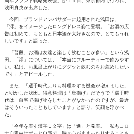
周年ブランド戦略発表会」が１５日、東京都内で行われ、
浅田真央が出席した。
今回、ブランドアンバサダーに起用された浅田は、
「澪」をイメージしたロングドレス姿で登場。「お酒の広
告は初めて。もともと日本酒が大好きなので、とてもうれ
しいです」と語った。
「普段、お酒は友達と楽しく飲むことが多い」という浅
田。「澪」については、「本当にフルーティーで飲みやす
い。私は、お風呂上がりにググッと飲むのをお薦めしたい
です」とアピールした。
また、「選手時代よりも料理をする機会が増えました」
と明かした浅田。得意料理は「唐揚げ」だそうで「選手時
代は、自宅で揚げ物をしたことがなかったのですが、最近
はそういったこともしています」と語り、笑顔を浮かべ
た。
「今年を表す漢字１文字」は「進」と発表。「私もコロ
ナ自粛中はずっと自宅で、時々心が止まったりすることも