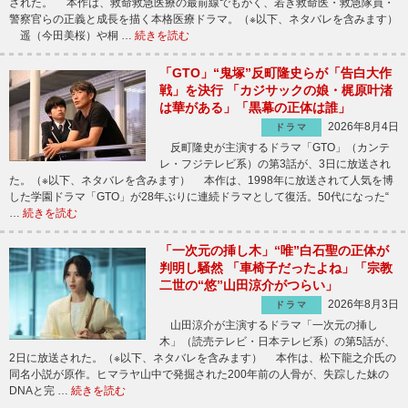
された。 本作は、救命救急医療の最前線でもがく、若き救命医・救急隊員・
警察官らの正義と成長を描く本格医療ドラマ。（※以下、ネタバレを含みます）
遥（今田美桜）や桐 …
続きを読む
「GTO」“鬼塚”反町隆史らが「告白大作
戦」を決行 「カジサックの娘・梶原叶渚
は華がある」「黒幕の正体は誰」
2026年8月4日
ドラマ
反町隆史が主演するドラマ「GTO」（カンテ
レ・フジテレビ系）の第3話が、3日に放送され
た。（※以下、ネタバレを含みます） 本作は、1998年に放送されて人気を博
した学園ドラマ「GTO」が28年ぶりに連続ドラマとして復活。50代になった“
…
続きを読む
「一次元の挿し木」“唯”白石聖の正体が
判明し騒然 「車椅子だったよね」「宗教
二世の“悠”山田涼介がつらい」
2026年8月3日
ドラマ
山田涼介が主演するドラマ「一次元の挿し
木」（読売テレビ・日本テレビ系）の第5話が、
2日に放送された。（※以下、ネタバレを含みます） 本作は、松下龍之介氏の
同名小説が原作。ヒマラヤ山中で発掘された200年前の人骨が、失踪した妹の
DNAと完 …
続きを読む