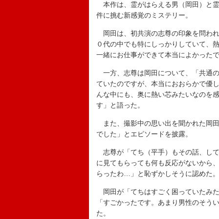
本作は、霊がはらえる男（岡田）と霊
件に挑む新感覚のミステリー。
岡田は、初共演の志尊の印象を問われ
０代の中でも特にしっかりしていて、
一緒にお仕事ができて本当によかった
一方、志尊は岡田について、「共通の
ていたのですが、本当におおらかで優
んな中にも、奥に熱い芯みたいなのを
す」と語った。
また、撮影中の思い出を聞かれた岡田
でした」とエピソードを披露。
志尊が「てち（平手）もその話、して
に見てもらっても何も反応がないから
らったわ…」と恥ずかしそうに認めた
岡田が「てちはすごく困っていたみた
「すごかったです。あまり男性のそう
た。