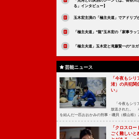
「光秀との決別のシーンでは、長谷川
る」インタビュー】
玉木宏主演の「極主夫道」でアドリブ
「極主夫道」“龍”玉木宏の「家事ラ
「極主夫道」玉木宏と滝藤賢一の“ヨ
芸能ニュース
「今夜もシリ
渚）の共犯関
い」
「今夜もシリア
放送された。 
を結んだ一匹おおかみの刑事・磯貝（横山裕）
「クロスロー
ごく難しいと