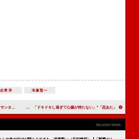
志尊淳
滝藤賢一
を聞かれ悩む
「恋あた」“浅羽”中村倫也の恋心がついに動き出す 「ドキドキし過ぎて心臓が持たない」
RELATED NEWS