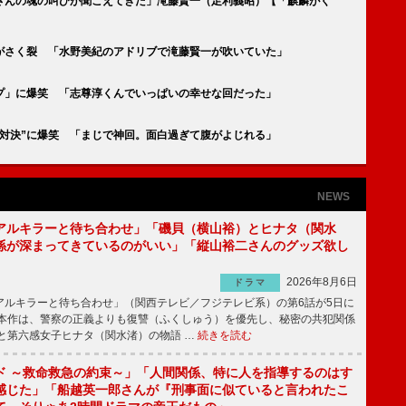
さんの魂の叫びが聞こえてきた」滝藤賢一（足利義昭）【「麒麟がく
がさく裂 「水野美紀のアドリブで滝藤賢一が吹いていた」
ップ」に爆笑 「志尊淳くんでいっぱいの幸せな回だった」
ガ対決”に爆笑 「まじで神回。面白過ぎて腹がよじれる」
NEWS
アルキラーと待ち合わせ」「磯貝（横山裕）とヒナタ（関水
係が深まってきているのがいい」「縦山裕二さんのグッズ欲し
2026年8月6日
ドラマ
ルキラーと待ち合わせ」（関西テレビ／フジテレビ系）の第6話が5日に
本作は、警察の正義よりも復讐（ふくしゅう）を優先し、秘密の共犯関係
と第六感女子ヒナタ（関水渚）の物語 …
続きを読む
ド ～救命救急の約束～」「人間関係、特に人を指導するのはす
感じた」「船越英一郎さんが『刑事面に似ていると言われたこ