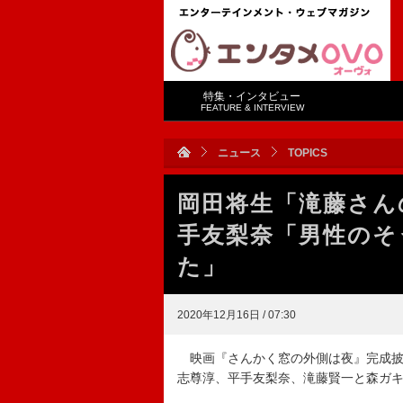
特集・インタビュー
FEATURE & INTERVIEW
ニュース
TOPICS
岡田将生「滝藤さん
手友梨奈「男性のそ
た」
2020年12月16日 / 07:30
映画『さんかく窓の外側は夜』完成披
志尊淳、平手友梨奈、滝藤賢一と森ガ