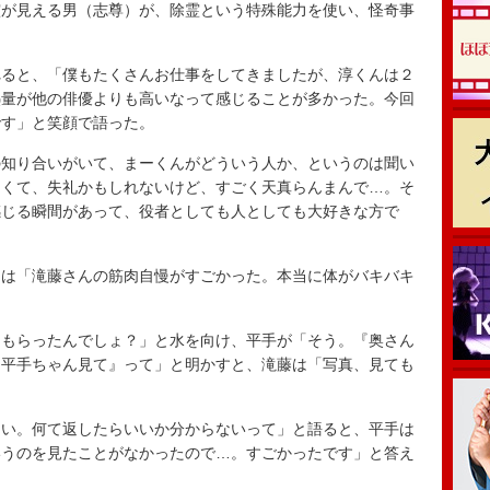
が見える男（志尊）が、除霊という特殊能力を使い、怪奇事
ると、「僕もたくさんお仕事をしてきましたが、淳くんは２
熱量が他の俳優よりも高いなって感じることが多かった。今回
です」と笑顔で語った。
知り合いがいて、まーくんがどういう人か、というのは聞い
しくて、失礼かもしれないけど、すごく天真らんまんで…。そ
感じる瞬間があって、役者としても人としても大好きな方で
は「滝藤さんの筋肉自慢がすごかった。本当に体がバキバキ
もらったんでしょ？」と水を向け、平手が「そう。『奥さん
、平手ちゃん見て』って」と明かすと、滝藤は「写真、見ても
。
い。何て返したらいいか分からないって」と語ると、平手は
いうのを見たことがなかったので…。すごかったです」と答え