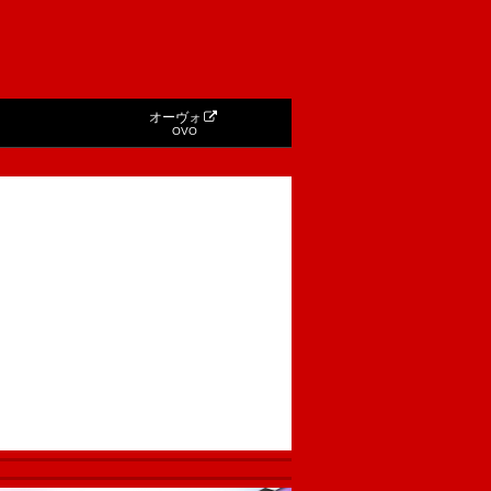
オーヴォ
OVO