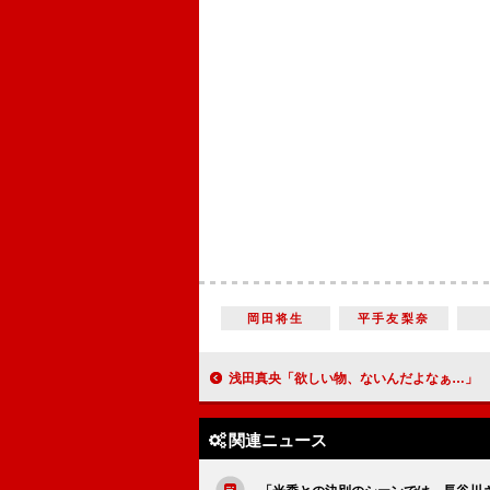
岡田将生
平手友梨奈
浅田真央「欲しい物、ないんだよなぁ…」 サンタにもらいたいプレゼント
関連ニュース