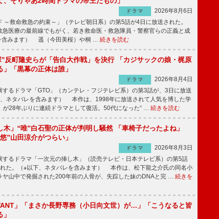
て、そりゃあ2時間ドラマの帝王だもの」
2026年8月6日
ドラマ
 ～救命救急の約束～」（テレビ朝日系）の第5話が4日に放送された。
急医療の最前線でもがく、若き救命医・救急隊員・警察官らの正義と成
を含みます） 遥（今田美桜）や桐 …
続きを読む
鬼塚”反町隆史らが「告白大作戦」を決行 「カジサックの娘・梶原
る」「黒幕の正体は誰」
2026年8月4日
ドラマ
するドラマ「GTO」（カンテレ・フジテレビ系）の第3話が、3日に放送
下、ネタバレを含みます） 本作は、1998年に放送されて人気を博した学
」が28年ぶりに連続ドラマとして復活。50代になった“ …
続きを読む
し木」“唯”白石聖の正体が判明し騒然 「車椅子だったよね」
“悠”山田涼介がつらい」
2026年8月3日
ドラマ
するドラマ「一次元の挿し木」（読売テレビ・日本テレビ系）の第5話
された。（※以下、ネタバレを含みます） 本作は、松下龍之介氏の同名小
ヤ山中で発掘された200年前の人骨が、失踪した妹のDNAと完 …
続きを
IVANT」「まさか長野専務（小日向文世）が…」「こうなると皆
る」