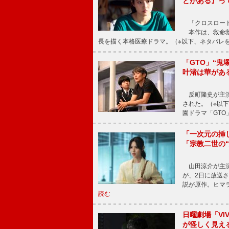
とがある』っ
「クロスロード
本作は、救命救
長を描く本格医療ドラマ。（※以下、ネタバレ
「GTO」“
叶渚は華があ
反町隆史が主演
された。（※以
園ドラマ「GTO
「一次元の挿
「宗教二世の
山田涼介が主演
が、2日に放送
説が原作。ヒマラ
読む
日曜劇場「V
が怪しく見え