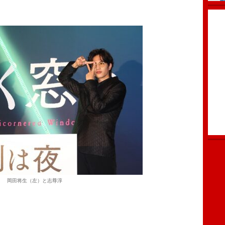
岡田将生（左）と志尊淳