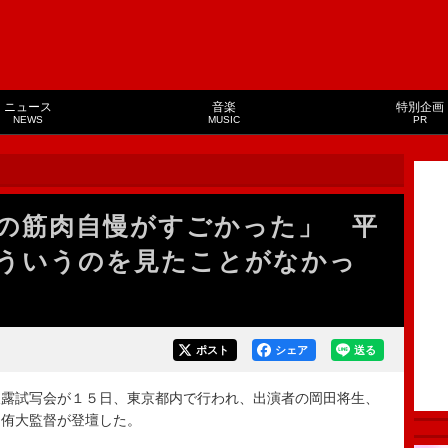
ニュース
音楽
特別企画
NEWS
MUSIC
PR
の筋肉自慢がすごかった」 平
ういうのを見たことがなかっ
ポスト
シェア
送る
露試写会が１５日、東京都内で行われ、出演者の岡田将生、
キ侑大監督が登壇した。