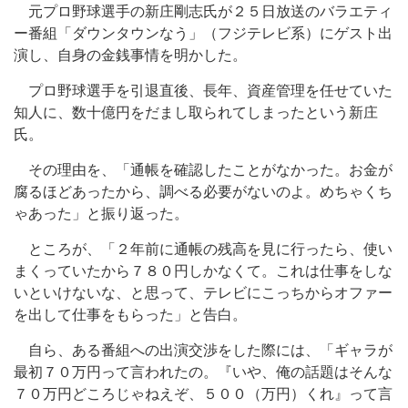
元プロ野球選手の新庄剛志氏が２５日放送のバラエティ
ー番組「ダウンタウンなう」（フジテレビ系）にゲスト出
演し、自身の金銭事情を明かした。
プロ野球選手を引退直後、長年、資産管理を任せていた
知人に、数十億円をだまし取られてしまったという新庄
氏。
その理由を、「通帳を確認したことがなかった。お金が
腐るほどあったから、調べる必要がないのよ。めちゃくち
ゃあった」と振り返った。
ところが、「２年前に通帳の残高を見に行ったら、使い
まくっていたから７８０円しかなくて。これは仕事をしな
いといけないな、と思って、テレビにこっちからオファー
を出して仕事をもらった」と告白。
自ら、ある番組への出演交渉をした際には、「ギャラが
最初７０万円って言われたの。『いや、俺の話題はそんな
７０万円どころじゃねえぞ、５００（万円）くれ』って言