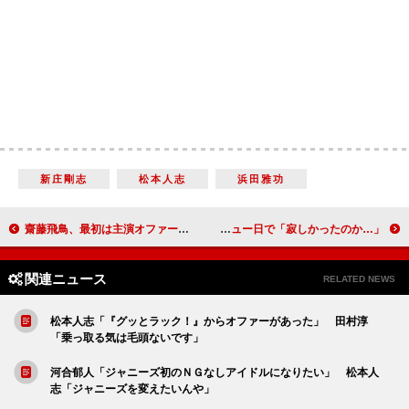
新庄剛志
松本人志
浜田雅功
齋藤飛鳥、最初は主演オファーを断った 「自分にそんな自信がなかったので…」
城島茂、山口達也氏に「人として、あるまじき行為」 逮捕前日がＴＯＫＩＯのデビュー日で「寂しかったのか…」
関連ニュース
RELATED NEWS
松本人志「『グッとラック！』からオファーがあった」 田村淳
「乗っ取る気は毛頭ないです」
河合郁人「ジャニーズ初のＮＧなしアイドルになりたい」 松本人
志「ジャニーズを変えたいんや」