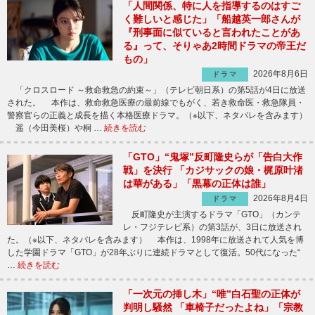
「人間関係、特に人を指導するのはすご
く難しいと感じた」「船越英一郎さんが
『刑事面に似ていると言われたことがあ
る』って、そりゃあ2時間ドラマの帝王だ
もの」
2026年8月6日
ドラマ
「クロスロード ～救命救急の約束～」（テレビ朝日系）の第5話が4日に放送
された。 本作は、救命救急医療の最前線でもがく、若き救命医・救急隊員・
警察官らの正義と成長を描く本格医療ドラマ。（※以下、ネタバレを含みます）
遥（今田美桜）や桐 …
続きを読む
「GTO」“鬼塚”反町隆史らが「告白大作
戦」を決行 「カジサックの娘・梶原叶渚
は華がある」「黒幕の正体は誰」
2026年8月4日
ドラマ
反町隆史が主演するドラマ「GTO」（カンテ
レ・フジテレビ系）の第3話が、3日に放送され
た。（※以下、ネタバレを含みます） 本作は、1998年に放送されて人気を博
した学園ドラマ「GTO」が28年ぶりに連続ドラマとして復活。50代になった“
…
続きを読む
「一次元の挿し木」“唯”白石聖の正体が
判明し騒然 「車椅子だったよね」「宗教