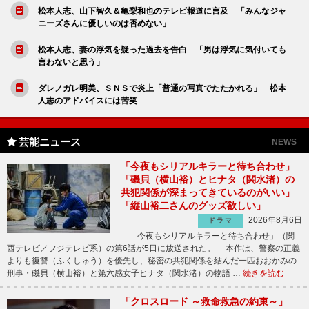
松本人志、山下智久＆亀梨和也のテレビ報道に言及 「みんなジャ
ニーズさんに優しいのは否めない」
松本人志、妻の浮気を疑った過去を告白 「男は浮気に気付いても
言わないと思う」
ダレノガレ明美、ＳＮＳで炎上「普通の写真でたたかれる」 松本
人志のアドバイスには苦笑
芸能ニュース
NEWS
「今夜もシリアルキラーと待ち合わせ」
「磯貝（横山裕）とヒナタ（関水渚）の
共犯関係が深まってきているのがいい」
「縦山裕二さんのグッズ欲しい」
2026年8月6日
ドラマ
「今夜もシリアルキラーと待ち合わせ」（関
西テレビ／フジテレビ系）の第6話が5日に放送された。 本作は、警察の正義
よりも復讐（ふくしゅう）を優先し、秘密の共犯関係を結んだ一匹おおかみの
刑事・磯貝（横山裕）と第六感女子ヒナタ（関水渚）の物語 …
続きを読む
「クロスロード ～救命救急の約束～」