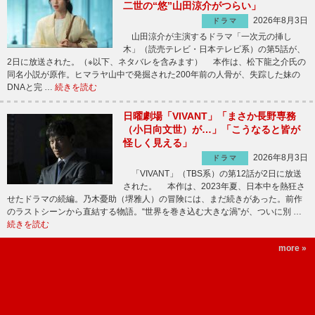
二世の“悠”山田涼介がつらい」
2026年8月3日
ドラマ
山田涼介が主演するドラマ「一次元の挿し
木」（読売テレビ・日本テレビ系）の第5話が、
2日に放送された。（※以下、ネタバレを含みます） 本作は、松下龍之介氏の
同名小説が原作。ヒマラヤ山中で発掘された200年前の人骨が、失踪した妹の
DNAと完 …
続きを読む
日曜劇場「VIVANT」「まさか長野専務
（小日向文世）が…」「こうなると皆が
怪しく見える」
2026年8月3日
ドラマ
「VIVANT」（TBS系）の第12話が2日に放送
された。 本作は、2023年夏、日本中を熱狂さ
せたドラマの続編。乃木憂助（堺雅人）の冒険には、まだ続きがあった。前作
のラストシーンから直結する物語。“世界を巻き込む大きな渦”が、ついに別 …
続きを読む
more »