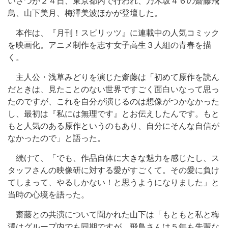
いさつが２４日、東京都内で行われ、乃木坂４６の齋藤飛
鳥、山下美月、梅澤美波ほかが登壇した。
本作は、『月刊！スピリッツ』に連載中の人気コミック
を映画化。アニメ制作を志す女子高生３人組の青春を描
く。
主人公・浅草みどりを演じた齋藤は「初めて原作を読ん
だときは、見たことのない世界ですごく面白いなって思っ
たのですが、これを自分が演じるのは想像がつかなかった
し、最初は『私には無理です』とお伝えしたんです。もと
もと人気のある原作というのもあり、自分にそんな自信が
なかったので」と語った。
続けて、「でも、作品自体に大きな魅力を感じたし、ス
タッフさんの映像研に対する愛がすごくて。その愛に負け
てしまって、やるしかない！と思うようになりました」と
当時の心境を語った。
齋藤との共演について聞かれた山下は「もともと私と梅
澤はグループ内でも同期ですが、飛鳥さんは５年も先輩な