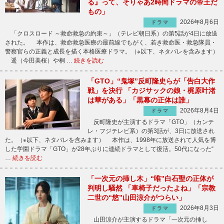
る』って、そりゃあ2時間ドラマの帝王だ
もの」
2026年8月6日
ドラマ
「クロスロード ～救命救急の約束～」（テレビ朝日系）の第5話が4日に放送
された。 本作は、救命救急医療の最前線でもがく、若き救命医・救急隊員・
警察官らの正義と成長を描く本格医療ドラマ。（※以下、ネタバレを含みます）
遥（今田美桜）や桐 …
続きを読む
「GTO」“鬼塚”反町隆史らが「告白大作
戦」を決行 「カジサックの娘・梶原叶渚
は華がある」「黒幕の正体は誰」
2026年8月4日
ドラマ
反町隆史が主演するドラマ「GTO」（カンテ
レ・フジテレビ系）の第3話が、3日に放送され
た。（※以下、ネタバレを含みます） 本作は、1998年に放送されて人気を博
した学園ドラマ「GTO」が28年ぶりに連続ドラマとして復活。50代になった“
…
続きを読む
「一次元の挿し木」“唯”白石聖の正体が
判明し騒然 「車椅子だったよね」「宗教
二世の“悠”山田涼介がつらい」
2026年8月3日
ドラマ
山田涼介が主演するドラマ「一次元の挿し