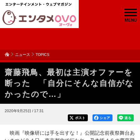
MENU
ニュース
TOPICS
齋藤飛鳥、最初は主演オファーを
断った 「自分にそんな自信がな
かったので…」
2020年9月25日 / 17:31
ポスト
シェア
送る
映画『映像研には手を出すな！』公開記念前夜祭舞台あ