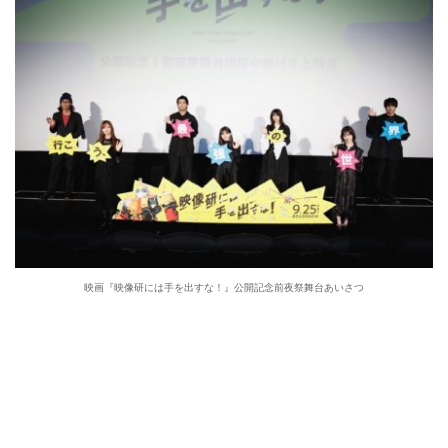
映画『映像研には手を出すな！』公開記念前夜祭舞台あいさつ