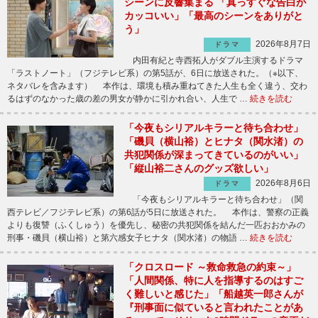
シーンに反響集まる 「真っすぐな告白が
カッコいい」「最高のシーンをありがと
う」
2026年8月7日
ドラマ
内田有紀と寺西拓人がダブル主演するドラマ
「ラストノート」（フジテレビ系）の第5話が、6日に放送された。（※以下、
ネタバレを含みます） 本作は、環境も積み重ねてきた人生も全く違う、交わ
るはずのなかった歳の差の男女が静かに引かれ合い、人生で …
続きを読む
「今夜もシリアルキラーと待ち合わせ」
「磯貝（横山裕）とヒナタ（関水渚）の
共犯関係が深まってきているのがいい」
「縦山裕二さんのグッズ欲しい」
2026年8月6日
ドラマ
「今夜もシリアルキラーと待ち合わせ」（関
西テレビ／フジテレビ系）の第6話が5日に放送された。 本作は、警察の正義
よりも復讐（ふくしゅう）を優先し、秘密の共犯関係を結んだ一匹おおかみの
刑事・磯貝（横山裕）と第六感女子ヒナタ（関水渚）の物語 …
続きを読む
「クロスロード ～救命救急の約束～」
「人間関係、特に人を指導するのはすご
く難しいと感じた」「船越英一郎さんが
『刑事面に似ていると言われたことがあ