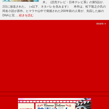
木」（読売テレビ・日本テレビ系）の第5話が、
2日に放送された。（※以下、ネタバレを含みます） 本作は、松下龍之介氏の
同名小説が原作。ヒマラヤ山中で発掘された200年前の人骨が、失踪した妹の
DNAと完 …
続きを読む
more »