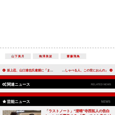
山下美月
梅澤美波
齋藤飛鳥
坂上忍、山口達也氏逮捕に「またかと思った方も多い」 田中卓志「人間性の部分ではショック…」
新庄剛志「帰国してから７０００万円稼いだ」 松本人志「こんなに何でもしゃべる人、この世におんの」
関連ニュース
RELATED NEWS
芸能ニュース
NEWS
「ラストノート」“澄晴”寺西拓人の告白