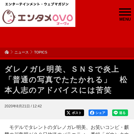
MENU
ニュース
TOPICS
ダレノガレ明美、ＳＮＳで炎上
「普通の写真でたたかれる」 松
本人志のアドバイスには苦笑
2020年8月21日 / 12:42
ポスト
シェア
送る
モデルでタレントのダレノガレ明美、お笑いコンビ・麒