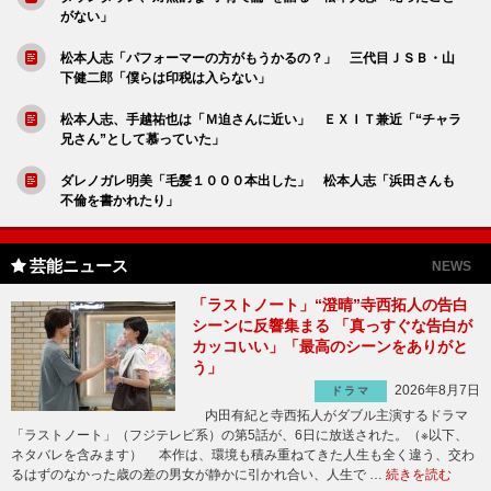
がない」
松本人志「パフォーマーの方がもうかるの？」 三代目ＪＳＢ・山
下健二郎「僕らは印税は入らない」
松本人志、手越祐也は「Ｍ迫さんに近い」 ＥＸＩＴ兼近「“チャラ
兄さん”として慕っていた」
ダレノガレ明美「毛髪１０００本出した」 松本人志「浜田さんも
不倫を書かれたり」
芸能ニュース
NEWS
「ラストノート」“澄晴”寺西拓人の告白
シーンに反響集まる 「真っすぐな告白が
カッコいい」「最高のシーンをありがと
う」
2026年8月7日
ドラマ
内田有紀と寺西拓人がダブル主演するドラマ
「ラストノート」（フジテレビ系）の第5話が、6日に放送された。（※以下、
ネタバレを含みます） 本作は、環境も積み重ねてきた人生も全く違う、交わ
るはずのなかった歳の差の男女が静かに引かれ合い、人生で …
続きを読む