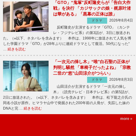
「GTO」“鬼塚”反町隆史らが「告白大作
戦」を決行 「カジサックの娘・梶原叶渚
は華がある」「黒幕の正体は誰」
2026年8月4日
ドラマ
反町隆史が主演するドラマ「GTO」（カンテ
レ・フジテレビ系）の第3話が、3日に放送され
た。（※以下、ネタバレを含みます） 本作は、1998年に放送されて人気を博
した学園ドラマ「GTO」が28年ぶりに連続ドラマとして復活。50代になった“
…
続きを読む
「一次元の挿し木」“唯”白石聖の正体が
判明し騒然 「車椅子だったよね」「宗教
二世の“悠”山田涼介がつらい」
2026年8月3日
ドラマ
山田涼介が主演するドラマ「一次元の挿し
木」（読売テレビ・日本テレビ系）の第5話が、
2日に放送された。（※以下、ネタバレを含みます） 本作は、松下龍之介氏の
同名小説が原作。ヒマラヤ山中で発掘された200年前の人骨が、失踪した妹の
DNAと完 …
続きを読む
more »