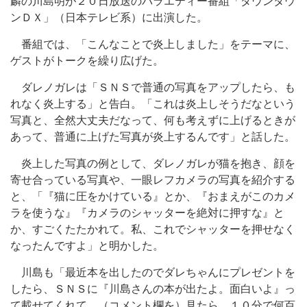
麟の川島明が２０日放送のバラエティー番組「ダウンタウ
ンＤＸ」（日本テレビ系）に出演した。
番組では、「こんなことで炎上しました」をテーマに、
ゲストがトークを繰り広げた。
ダレノガレは「ＳＮＳで普通の写真をアップしたら、も
れなく炎上する」と告白。「これは炎上しそうだなという
写真と、全然大丈夫だなって、何も考えずに上げるときが
あって、普通に上げた写真が炎上するんです」と話した。
炎上した写真の例として、ダレノガレが猫を抱き、顔を
寄せ合っている写真や、一眼レフカメラの写真を紹介する
と、「『猫に圧をかけている』とか、『おまえがこのカメ
ラを使うな』『カメラのシャッターを絶対に押すな』と
か、すごくたたかれて。私、これでシャッターを押せなく
なったんですよ」と明かした。
川島も「最近本を出したのでダレちゃんにプレゼントを
したら、ＳＮＳに『川島さんの本が出たよ。面白いよ』っ
て載せてくれて。（コメント欄を）見たら、１０分で何百