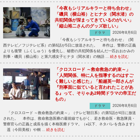
「今夜もシリアルキラーと待ち合わせ」
「磯貝（横山裕）とヒナタ（関水渚）の
共犯関係が深まってきているのがいい」
「縦山裕二さんのグッズ欲しい」
2026年8月6日
ドラマ
「今夜もシリアルキラーと待ち合わせ」（関
西テレビ／フジテレビ系）の第6話が5日に放送された。 本作は、警察の正義
よりも復讐（ふくしゅう）を優先し、秘密の共犯関係を結んだ一匹おおかみの
刑事・磯貝（横山裕）と第六感女子ヒナタ（関水渚）の物語 …
続きを読む
「クロスロード ～救命救急の約束～」
「人間関係、特に人を指導するのはすご
く難しいと感じた」「船越英一郎さんが
『刑事面に似ていると言われたことがあ
る』って、そりゃあ2時間ドラマの帝王だ
もの」
2026年8月6日
ドラマ
「クロスロード ～救命救急の約束～」（テレビ朝日系）の第5話が4日に放送
された。 本作は、救命救急医療の最前線でもがく、若き救命医・救急隊員・
警察官らの正義と成長を描く本格医療ドラマ。（※以下、ネタバレを含みます）
遥（今田美桜）や桐 …
続きを読む