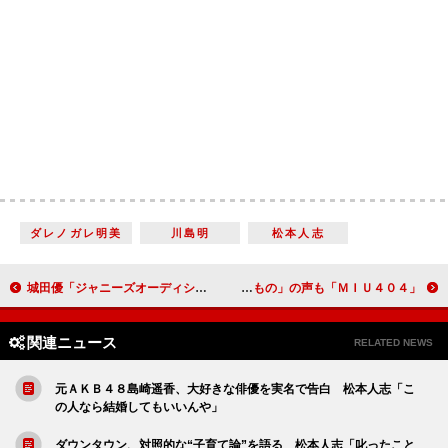
ダレノガレ明美
川島明
松本人志
城田優「ジャニーズオーディションで落ちた」 松岡昌宏「ＫＡＴ－ＴＵＮとかにいた感じ？」
「ＭＩＵ４０４」壮絶な展開に視聴者騒然 綾野剛＆星野源の演技に「鳥肌もの」の声も
関連ニュース
RELATED NEWS
元ＡＫＢ４８島崎遥香、大好きな俳優を実名で告白 松本人志「こ
の人なら結婚してもいいんや」
ダウンタウン、対照的な“子育て論”を語る 松本人志「叱ったこと