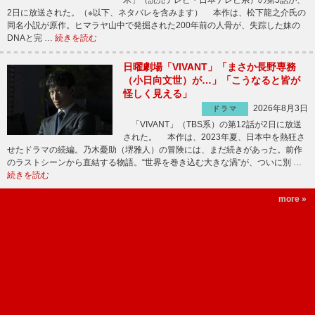
木」（読売テレビ・日本テレビ系）の第5話が、
2日に放送された。（※以下、ネタバレを含みます） 本作は、松下龍之介氏の
同名小説が原作。ヒマラヤ山中で発掘された200年前の人骨が、失踪した妹の
DNAと完 …
続きを読む
日曜劇場「VIVANT」「まさか長野専務
（小日向文世）が…」「こうなると皆が
怪しく見える」
2026年8月3日
ドラマ
「VIVANT」（TBS系）の第12話が2日に放送
された。 本作は、2023年夏、日本中を熱狂さ
せたドラマの続編。乃木憂助（堺雅人）の冒険には、まだ続きがあった。前作
のラストシーンから直結する物語。“世界を巻き込む大きな渦”が、ついに別 …
続きを読む
more »