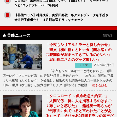
山田涼介「出来栄えは２億点、いや、３億点です」 サーティーワ
ンと“コラボフレーバー”を開発
【芸能コラム】神尾楓珠、眞栄田郷敦…ネクストブレークを予感さ
せる若手俳優たち ４月期放送ドラマをチェック
芸能ニュース
NEWS
「今夜もシリアルキラーと待ち合わせ」
「磯貝（横山裕）とヒナタ（関水渚）の
共犯関係が深まってきているのがいい」
「縦山裕二さんのグッズ欲しい」
2026年8月6日
ドラマ
「今夜もシリアルキラーと待ち合わせ」（関
西テレビ／フジテレビ系）の第6話が5日に放送された。 本作は、警察の正義
よりも復讐（ふくしゅう）を優先し、秘密の共犯関係を結んだ一匹おおかみの
刑事・磯貝（横山裕）と第六感女子ヒナタ（関水渚）の物語 …
続きを読む
「クロスロード ～救命救急の約束～」
「人間関係、特に人を指導するのはすご
く難しいと感じた」「船越英一郎さんが
『刑事面に似ていると言われたことがあ
る』って、そりゃあ2時間ドラマの帝王だ