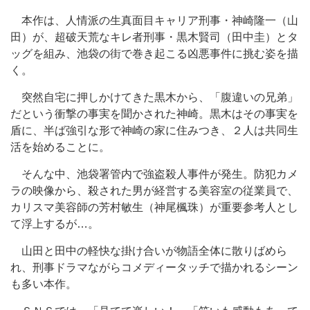
本作は、人情派の生真面目キャリア刑事・神崎隆一（山
田）が、超破天荒なキレ者刑事・黒木賢司（田中圭）とタ
ッグを組み、池袋の街で巻き起こる凶悪事件に挑む姿を描
く。
突然自宅に押しかけてきた黒木から、「腹違いの兄弟」
だという衝撃の事実を聞かされた神崎。黒木はその事実を
盾に、半ば強引な形で神崎の家に住みつき、２人は共同生
活を始めることに。
そんな中、池袋署管内で強盗殺人事件が発生。防犯カメ
ラの映像から、殺された男が経営する美容室の従業員で、
カリスマ美容師の芳村敏生（神尾楓珠）が重要参考人とし
て浮上するが…。
山田と田中の軽快な掛け合いが物語全体に散りばめら
れ、刑事ドラマながらコメディータッチで描かれるシーン
も多い本作。