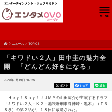
MENU
ニュース
TOPICS
「キワドい２人」田中圭の魅力全
開 「どんどん好きになる」
2020年9月19日 / 07:55
ポスト
シェア
送る
Ｈｅｙ！Ｓａｙ！ＪＵＭＰの山田涼介が主演するドラマ
「キワドい２人－Ｋ２－池袋署刑事課神崎・黒木」（ＴＢ
Ｓ系）の第２話が、１８日に放送された。