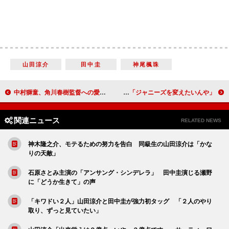
山田涼介
田中圭
神尾楓珠
中村獅童、角川春樹監督への愛を語る 「うちの息子の名前は“はるき”ですから」
河合郁人「ジャニーズ初のＮＧなしアイドルになりたい」 松本人志「ジャニーズを変えたいんや」
関連ニュース
RELATED NEWS
神木隆之介、モテるための努力を告白 同級生の山田涼介は「かな
りの天敵」
石原さとみ主演の「アンサング・シンデレラ」 田中圭演じる瀬野
に「どうか生きて」の声
「キワドい２人」山田涼介と田中圭が強力初タッグ 「２人のやり
取り、ずっと見ていたい」