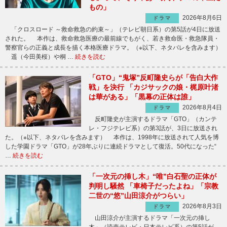
もの」
2026年8月6日
ドラマ
「クロスロード ～救命救急の約束～」（テレビ朝日系）の第5話が4日に放送
された。 本作は、救命救急医療の最前線でもがく、若き救命医・救急隊員・
警察官らの正義と成長を描く本格医療ドラマ。（※以下、ネタバレを含みます）
遥（今田美桜）や桐 …
続きを読む
「GTO」“鬼塚”反町隆史らが「告白大作
戦」を決行 「カジサックの娘・梶原叶渚
は華がある」「黒幕の正体は誰」
2026年8月4日
ドラマ
反町隆史が主演するドラマ「GTO」（カンテ
レ・フジテレビ系）の第3話が、3日に放送され
た。（※以下、ネタバレを含みます） 本作は、1998年に放送されて人気を博
した学園ドラマ「GTO」が28年ぶりに連続ドラマとして復活。50代になった“
…
続きを読む
「一次元の挿し木」“唯”白石聖の正体が
判明し騒然 「車椅子だったよね」「宗教
二世の“悠”山田涼介がつらい」
2026年8月3日
ドラマ
山田涼介が主演するドラマ「一次元の挿し