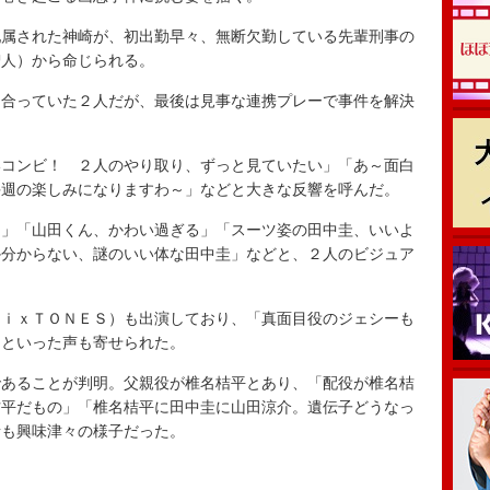
属された神崎が、初出勤早々、無断欠勤している先輩刑事の
智人）から命じられる。
合っていた２人だが、最後は見事な連携プレーで事件を解決
コンビ！ ２人のやり取り、ずっと見ていたい」「あ～面白
毎週の楽しみになりますわ～」などと大きな反響を呼んだ。
」「山田くん、かわい過ぎる」「スーツ姿の田中圭、いいよ
か分からない、謎のいい体な田中圭」などと、２人のビジュア
ｉｘＴＯＮＥＳ）も出演しており、「真面目役のジェシーも
」といった声も寄せられた。
あることが判明。父親役が椎名桔平とあり、「配役が椎名桔
桔平だもの」「椎名桔平に田中圭に山田涼介。遺伝子どうなっ
者も興味津々の様子だった。