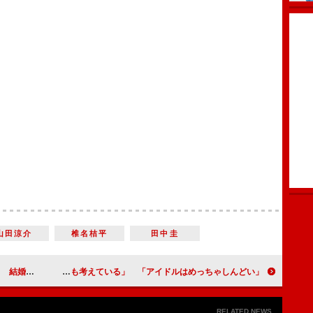
山田涼介
椎名桔平
田中圭
心強さがある」
ＳＫＥ４８・須田亜香里「引退を何年も考えている」 「アイドルはめっちゃしんどい」
RELATED NEWS