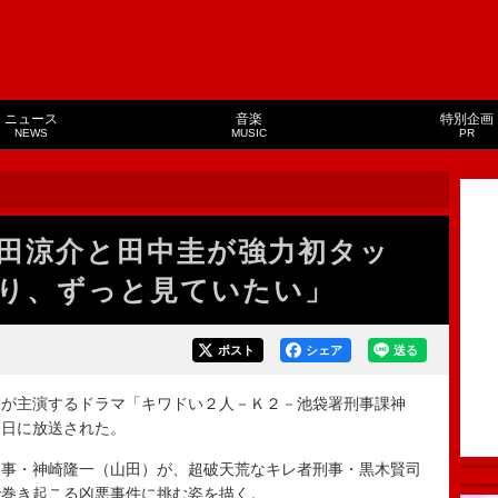
ニュース
音楽
特別企画
NEWS
MUSIC
PR
田涼介と田中圭が強力初タッ
り、ずっと見ていたい」
ポスト
シェア
送る
が主演するドラマ「キワドい２人－Ｋ２－池袋署刑事課神
１日に放送された。
事・神崎隆一（山田）が、超破天荒なキレ者刑事・黒木賢司
で巻き起こる凶悪事件に挑む姿を描く。