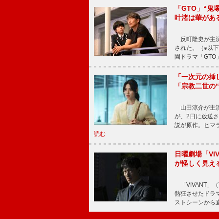
「GTO」“
叶渚は華があ
反町隆史が主演
された。（※以
園ドラマ「GTO
「一次元の挿
「宗教二世の
山田涼介が主演
が、2日に放送
説が原作。ヒマラ
読む
日曜劇場「V
が怪しく見え
「VIVANT」
熱狂させたドラ
ストシーンから直