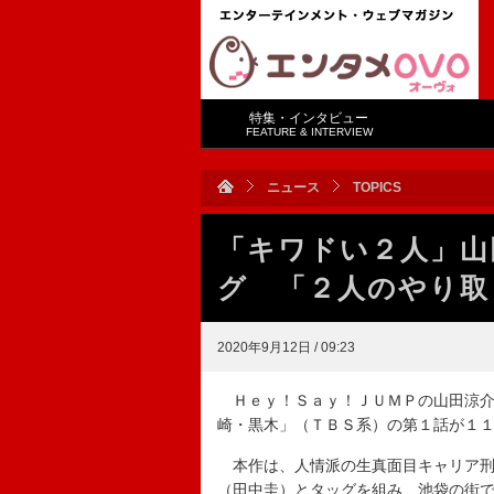
特集・インタビュー
FEATURE & INTERVIEW
ニュース
TOPICS
「キワドい２人」山
グ 「２人のやり取
2020年9月12日 / 09:23
Ｈｅｙ！Ｓａｙ！ＪＵＭＰの山田涼介
崎・黒木」（ＴＢＳ系）の第１話が１
本作は、人情派の生真面目キャリア刑
（田中圭）とタッグを組み、池袋の街