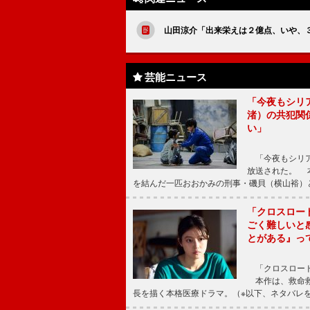
山田涼介「出来栄えは２億点、いや、
芸能ニュース
「今夜もシリ
渚）の共犯関
い」
「今夜もシリア
放送された。 
を結んだ一匹おおかみの刑事・磯貝（横山裕）
「クロスロー
ごく難しいと
とがある』っ
「クロスロード
本作は、救命救
長を描く本格医療ドラマ。（※以下、ネタバレ