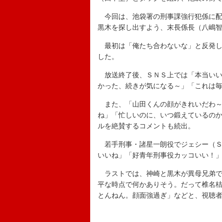
今回は、池袋署の刑事課強行犯係に配
黒木を探し出すよう、末長係長（八嶋
最初は「俺たち合わないな」と反発し
した。
放送終了後、ＳＮＳ上では「本当いい
かった、続きが気になる～」「これは
また、「山田くんの顔がきれいだわ～
ね」「忙しいのに、いつ鍛えているの
ルを絶賛するコメントも続出。
若手刑事・諸星一朗役でジェシー（Ｓ
いいね」「好青年刑事役カッコいい！
ラストでは、神崎と黒木が異母兄弟で
平な時点で何かありそう。だって椎名
とんねん。顔面強過ぎ」などと、視聴