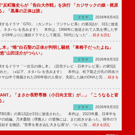
鬼塚”反町隆史らが「告白大作戦」を決行 「カジサックの娘・梶原
る」「黒幕の正体は誰」
2026年8月4日
ドラマ
するドラマ「GTO」（カンテレ・フジテレビ系）の第3話が、3日に放送
下、ネタバレを含みます） 本作は、1998年に放送されて人気を博した学
」が28年ぶりに連続ドラマとして復活。50代になった“ …
続きを読む
し木」“唯”白石聖の正体が判明し騒然 「車椅子だったよね」
“悠”山田涼介がつらい」
2026年8月3日
ドラマ
するドラマ「一次元の挿し木」（読売テレビ・日本テレビ系）の第5話
された。（※以下、ネタバレを含みます） 本作は、松下龍之介氏の同名小
ヤ山中で発掘された200年前の人骨が、失踪した妹のDNAと完 …
続きを
IVANT」「まさか長野専務（小日向文世）が…」「こうなると皆
る」
2026年8月3日
ドラマ
（TBS系）の第12話が2日に放送された。 本作は、2023年夏、日本中を
マの続編。乃木憂助（堺雅人）の冒険には、まだ続きがあった。前作のラ
結する物語。“世界を巻き込む大きな渦”が、ついに別 …
続きを読む