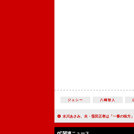
ジェシー
八嶋智人
水川あさみ、夫・窪田正孝は「一番の味方」 結婚後は「怖いものが減ったみたいな
関連ニュース