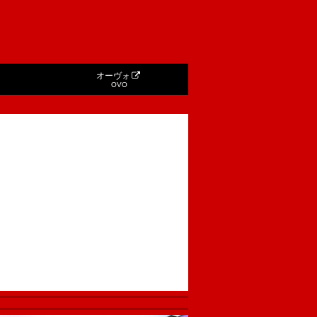
オーヴォ
OVO