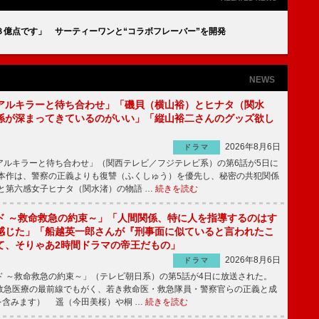
３億点です」 サーティーワンと“コラボフレーバー”を開発
NEWS
アルキラーと待ち合わせ」「磯貝（横山裕）とヒナタ（関水
係が深まってきているのがいい」「縦山裕二さんのグッズ欲し
2026年8月6日
ドラマ
ルキラーと待ち合わせ」（関西テレビ／フジテレビ系）の第6話が5日に
本作は、警察の正義よりも復讐（ふくしゅう）を優先し、秘密の共犯関係
と第六感女子ヒナタ（関水渚）の物語 …
続きを読む
ド ～救命救急の約束～」「人間関係、特に人を指導するのはす
感じた」「船越英一郎さんが『刑事面に似ていると言われたこ
て、そりゃあ2時間ドラマの帝王だもの」
2026年8月6日
ドラマ
 ～救命救急の約束～」（テレビ朝日系）の第5話が4日に放送された。
急医療の最前線でもがく、若き救命医・救急隊員・警察官らの正義と成
を含みます） 遥（今田美桜）や桐 …
続きを読む