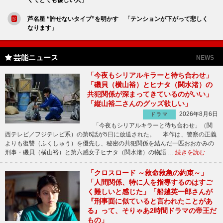
芦名星 “許せないタイプ”を明かす 「テンションが下がって悲しく
なります」
芸能ニュース
NEWS
「今夜もシリアルキラーと待ち合わせ」
「磯貝（横山裕）とヒナタ（関水渚）の
共犯関係が深まってきているのがいい」
「縦山裕二さんのグッズ欲しい」
2026年8月6日
ドラマ
「今夜もシリアルキラーと待ち合わせ」（関
西テレビ／フジテレビ系）の第6話が5日に放送された。 本作は、警察の正義
よりも復讐（ふくしゅう）を優先し、秘密の共犯関係を結んだ一匹おおかみの
刑事・磯貝（横山裕）と第六感女子ヒナタ（関水渚）の物語 …
続きを読む
「クロスロード ～救命救急の約束～」
「人間関係、特に人を指導するのはすご
く難しいと感じた」「船越英一郎さんが
『刑事面に似ていると言われたことがあ
る』って、そりゃあ2時間ドラマの帝王だ
もの」