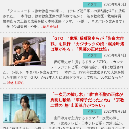
2026年8月6日
ドラマ
「クロスロード ～救命救急の約束～」（テレビ朝日系）の第5話が4日に放送
された。 本作は、救命救急医療の最前線でもがく、若き救命医・救急隊員・
警察官らの正義と成長を描く本格医療ドラマ。（※以下、ネタバレを含みます）
遥（今田美桜）や桐 …
続きを読む
「GTO」“鬼塚”反町隆史らが「告白大作
戦」を決行 「カジサックの娘・梶原叶渚
は華がある」「黒幕の正体は誰」
2026年8月4日
ドラマ
反町隆史が主演するドラマ「GTO」（カンテ
レ・フジテレビ系）の第3話が、3日に放送され
た。（※以下、ネタバレを含みます） 本作は、1998年に放送されて人気を博
した学園ドラマ「GTO」が28年ぶりに連続ドラマとして復活。50代になった“
…
続きを読む
「一次元の挿し木」“唯”白石聖の正体が
判明し騒然 「車椅子だったよね」「宗教
二世の“悠”山田涼介がつらい」
2026年8月3日
ドラマ
山田涼介が主演するドラマ「一次元の挿し
木」（読売テレビ・日本テレビ系）の第5話が、
2日に放送された。（※以下、ネタバレを含みます） 本作は、松下龍之介氏の