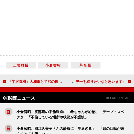
上地雄輔
小倉智昭
芦名星
「半沢直樹」大和田と半沢の握手に反響 「偉大な歴史の一場面に立ち会った気分」
中丸雄一“ストッキング競技”で 「世界一を取りたいなと思います」
関連ニュース
RELATED NEWS
小倉智昭、渡部建の不倫報道に「希ちゃんが心配」 デーブ・スペ
クター「不倫している場所や状況が不謹慎」
小倉智昭、岡江久美子さんの訃報に「早過ぎる」 「頭の回転が速
くてとても優しい人」