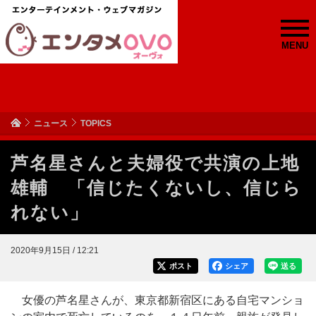
MENU
ニュース
TOPICS
芦名星さんと夫婦役で共演の上地
雄輔 「信じたくないし、信じら
れない」
2020年9月15日 / 12:21
ポスト
シェア
送る
女優の芦名星さんが、東京都新宿区にある自宅マンショ