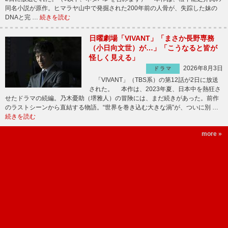
同名小説が原作。ヒマラヤ山中で発掘された200年前の人骨が、失踪した妹の
DNAと完 …
続きを読む
日曜劇場「VIVANT」「まさか長野専務
（小日向文世）が…」「こうなると皆が
怪しく見える」
2026年8月3日
ドラマ
「VIVANT」（TBS系）の第12話が2日に放送
された。 本作は、2023年夏、日本中を熱狂さ
せたドラマの続編。乃木憂助（堺雅人）の冒険には、まだ続きがあった。前作
のラストシーンから直結する物語。“世界を巻き込む大きな渦”が、ついに別 …
続きを読む
more »