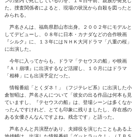
ンの室内で死亡しているのを、１４日午前、親族が発見し
た。捜査関係者によると、現場の状況から自殺を図ったと
みられる。
芦名さんは、福島県郡山市出身。２００２年にモデルと
してデビューし、０８年に日本・カナダなどの合作映画
『シルク』に、１３年にはＮＨＫ大河ドラマ「八重の桜」
に出演した。
今年に入ってからも、ドラマ「テセウスの船」や映画
『ＡＩ崩壊』に出演するなど活躍し、１０月にはドラマ
「相棒」にも出演予定だった。
情報番組「とくダネ！」（フジテレビ系）に出演した小
倉智昭は、芦名さんについて「彼女の出る作品は何本も見
ていますし、『テセウスの船』は、登場シーンは多くなか
ったんですけれど、とても印象に残りましたし、存在感の
ある女優さんなんですよね。残念です」と語った。
芦名さんと共演歴があり、夫婦役を演じたこともある上
地雄輔は、出演した情報番組「グッとラック！」（ＴＢＳ