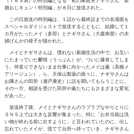
（ＴＢＳ系）の特別編となる「私の家政夫ナギサさん 新
婚おじキュン！特別編」が８日に放送された。
この日放送の特別編は、１話から最終話までの名場面を
スペシャルダイジェストで放送するとともに、結婚して１
カ月がたったメイ（多部）とナギサさん（大森南朋）の夫
婦げんかの様子が描かれた。
メイとナギサさんは、慣れない新婚生活の中で、お互い
にたまっていた鬱憤（うっぷん）が、ついに爆発してしま
う。仲直りできないまま仕事に向かったメイは薫（高橋メ
アリージュン）」ら、天保山製薬の面々に、ナギサさんは
お隣さんの田所（瀬戸康史）に話を聞いてもらうことに。
その一方、相談を受けた田所や薫たちにもさまざまな変化
があった。
放送終了後、メイとナギサさんのラブラブなやりとりに
ＳＮＳ上では大きな反響が集まった。特に「お弁当箱は洗
い物が終わる前に出すように」と言われていたのに、出し
忘れていたメイが、慌てて台所へ持っていき、ナギサさん