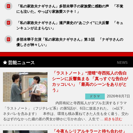
「私の家政夫ナギサさん」多部未華子の家族愛に感動の声 「不覚
にも泣いた。やっぱり家族愛ステキ！」
「私の家政夫ナギサさん」瀬戸康史の“あごクイ”に大反響 「キュ
ンキュンが止まらない」
多部未華子主演「私の家政夫ナギサさん」第３話 「ナギサさんの
優しさが神々しい」
芸能ニュース
NEWS
「ラストノート」“澄晴”寺西拓人の告白
シーンに反響集まる 「真っすぐな告白が
カッコいい」「最高のシーンをありがと
う」
2026年8月7日
ドラマ
内田有紀と寺西拓人がダブル主演するドラマ
「ラストノート」（フジテレビ系）の第5話が、6日に放送された。（※以下、
ネタバレを含みます） 本作は、環境も積み重ねてきた人生も全く違う、交わ
るはずのなかった歳の差の男女が静かに引かれ合い、人生で …
続きを読む
「今夜もシリアルキラーと待ち合わせ」