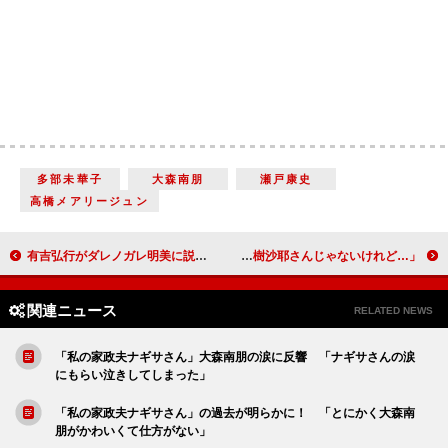
多部未華子
大森南朋
瀬戸康史
高橋メアリージュン
有吉弘行がダレノガレ明美に説教 「何でずっと怒ってんの？ 笑いなさいよ」
伊勢谷容疑者の逮捕に「常習性が高いと見て当然」 坂上忍「高樹沙耶さんじゃないけれど…」
関連ニュース
RELATED NEWS
「私の家政夫ナギサさん」大森南朋の涙に反響 「ナギサさんの涙
にもらい泣きしてしまった」
「私の家政夫ナギサさん」の過去が明らかに！ 「とにかく大森南
朋がかわいくて仕方がない」