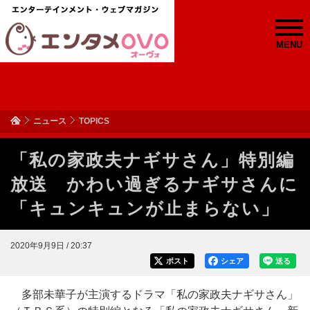
MENU
ニュース
TOPICS
「私の家政夫ナギサさん」特別編
放送 かわい過ぎるナギサさんに
「キュンキュンが止まらない」
2020年9月9日 / 20:37
ポスト
シェア
送る
多部未華子が主演するドラマ「私の家政夫ナギサさん」