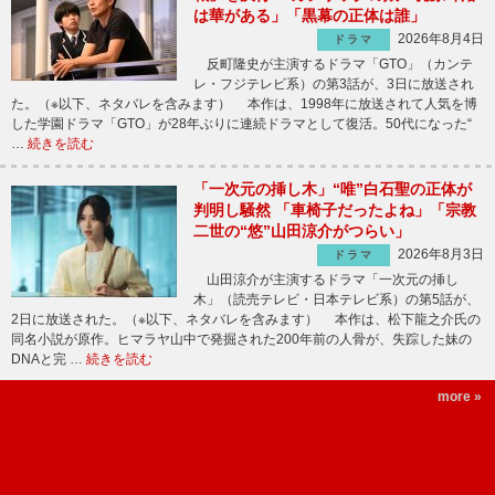
は華がある」「黒幕の正体は誰」
2026年8月4日
ドラマ
反町隆史が主演するドラマ「GTO」（カンテ
レ・フジテレビ系）の第3話が、3日に放送され
た。（※以下、ネタバレを含みます） 本作は、1998年に放送されて人気を博
した学園ドラマ「GTO」が28年ぶりに連続ドラマとして復活。50代になった“
…
続きを読む
「一次元の挿し木」“唯”白石聖の正体が
判明し騒然 「車椅子だったよね」「宗教
二世の“悠”山田涼介がつらい」
2026年8月3日
ドラマ
山田涼介が主演するドラマ「一次元の挿し
木」（読売テレビ・日本テレビ系）の第5話が、
2日に放送された。（※以下、ネタバレを含みます） 本作は、松下龍之介氏の
同名小説が原作。ヒマラヤ山中で発掘された200年前の人骨が、失踪した妹の
DNAと完 …
続きを読む
more »