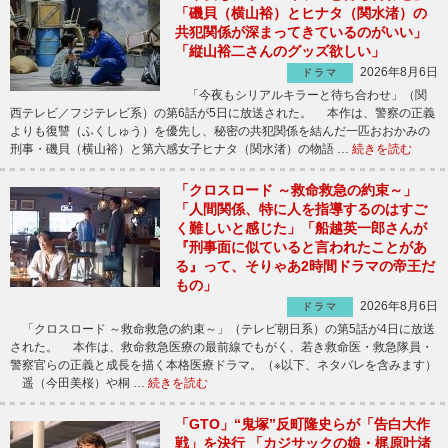
「磯貝（横山裕）とヒナタ（関水渚）の
共犯関係が深まってきているのがいい」
「縦山裕二さんのグッズ欲しい」
2026年8月6日
ドラマ
「今夜もシリアルキラーと待ち合わせ」（関
西テレビ／フジテレビ系）の第6話が5日に放送された。 本作は、警察の正義
よりも復讐（ふくしゅう）を優先し、秘密の共犯関係を結んだ一匹おおかみの
刑事・磯貝（横山裕）と第六感女子ヒナタ（関水渚）の物語 …
続きを読む
「クロスロード ～救命救急の約束～」
「人間関係、特に人を指導するのはすご
く難しいと感じた」「船越英一郎さんが
『刑事面に似ていると言われたことがあ
る』って、そりゃあ2時間ドラマの帝王だ
もの」
2026年8月6日
ドラマ
「クロスロード ～救命救急の約束～」（テレビ朝日系）の第5話が4日に放送
された。 本作は、救命救急医療の最前線でもがく、若き救命医・救急隊員・
警察官らの正義と成長を描く本格医療ドラマ。（※以下、ネタバレを含みます）
遥（今田美桜）や桐 …
続きを読む
「GTO」“鬼塚”反町隆史らが「告白大作
戦」を決行 「カジサックの娘・梶原叶渚