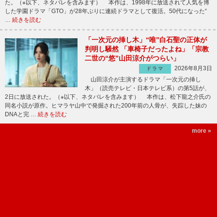
た。（※以下、ネタバレを含みます） 本作は、1998年に放送されて人気を博
した学園ドラマ「GTO」が28年ぶりに連続ドラマとして復活。50代になった“
…
続きを読む
「一次元の挿し木」“唯”白石聖の正体が
判明し騒然 「車椅子だったよね」「宗教
二世の“悠”山田涼介がつらい」
2026年8月3日
ドラマ
山田涼介が主演するドラマ「一次元の挿し
木」（読売テレビ・日本テレビ系）の第5話が、
2日に放送された。（※以下、ネタバレを含みます） 本作は、松下龍之介氏の
同名小説が原作。ヒマラヤ山中で発掘された200年前の人骨が、失踪した妹の
DNAと完 …
続きを読む
more »