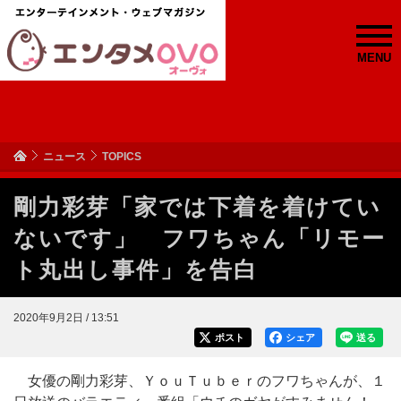
MENU
ニュース
TOPICS
剛力彩芽「家では下着を着けてい
ないです」 フワちゃん「リモー
ト丸出し事件」を告白
2020年9月2日 / 13:51
ポスト
シェア
送る
女優の剛力彩芽、ＹｏｕＴｕｂｅｒのフワちゃんが、１