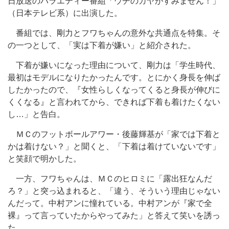
日放送のバラエティー番組「ウチのガヤがすみません！」
（日本テレビ系）に出演した。
番組では、剛力とフワちゃんの意外な共通点を特集。そ
の一つとして、「実は下着が嫌い」と紹介された。
下着が嫌いになった理由について、剛力は「学生時代、
最初はモデルになりたかったんです。とにかく身長を伸ば
したかったので、『女性らしくなってくると身長が伸びに
くくなる』と言われてから、できれば下着も着けたくない
し…」と告白。
ＭＣのフットボールアワー・後藤輝基が「家では下着と
かは着けない？」と聞くと、「下着は着けていないです」
と笑顔で明かした。
一方、フワちゃんは、ＭＣのヒロミに「露出狂なんだ
ろ？」と突っ込まれると、「違う、そういう理由じゃない
んだって。中村アンに憧れている。中村アンが『家で全
裸』って言っていたからやってみた」と答えて笑いを誘っ
た。