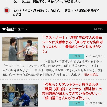
る」 坂上忍「隠蔽するよりもイメージが全然いい」
ヒロミ「すごく気を使っていたはず」 新型コロナ感染の眞島秀和
に言及
芸能ニュース
NEWS
「ラストノート」“澄晴”寺西拓人の告白
シーンに反響集まる 「真っすぐな告白が
カッコいい」「最高のシーンをありがと
う」
2026年8月7日
ドラマ
内田有紀と寺西拓人がダブル主演するドラマ
「ラストノート」（フジテレビ系）の第5話が、6日に放送された。（※以下、
ネタバレを含みます） 本作は、環境も積み重ねてきた人生も全く違う、交わ
るはずのなかった歳の差の男女が静かに引かれ合い、人生で …
続きを読む
「今夜もシリアルキラーと待ち合わせ」
「磯貝（横山裕）とヒナタ（関水渚）の
共犯関係が深まってきているのがいい」
「縦山裕二さんのグッズ欲しい」
2026年8月6日
ドラマ