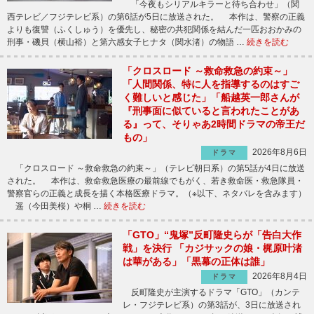
「今夜もシリアルキラーと待ち合わせ」（関
西テレビ／フジテレビ系）の第6話が5日に放送された。 本作は、警察の正義
よりも復讐（ふくしゅう）を優先し、秘密の共犯関係を結んだ一匹おおかみの
刑事・磯貝（横山裕）と第六感女子ヒナタ（関水渚）の物語 …
続きを読む
「クロスロード ～救命救急の約束～」
「人間関係、特に人を指導するのはすご
く難しいと感じた」「船越英一郎さんが
『刑事面に似ていると言われたことがあ
る』って、そりゃあ2時間ドラマの帝王だ
もの」
2026年8月6日
ドラマ
「クロスロード ～救命救急の約束～」（テレビ朝日系）の第5話が4日に放送
された。 本作は、救命救急医療の最前線でもがく、若き救命医・救急隊員・
警察官らの正義と成長を描く本格医療ドラマ。（※以下、ネタバレを含みます）
遥（今田美桜）や桐 …
続きを読む
「GTO」“鬼塚”反町隆史らが「告白大作
戦」を決行 「カジサックの娘・梶原叶渚
は華がある」「黒幕の正体は誰」
2026年8月4日
ドラマ
反町隆史が主演するドラマ「GTO」（カンテ
レ・フジテレビ系）の第3話が、3日に放送され