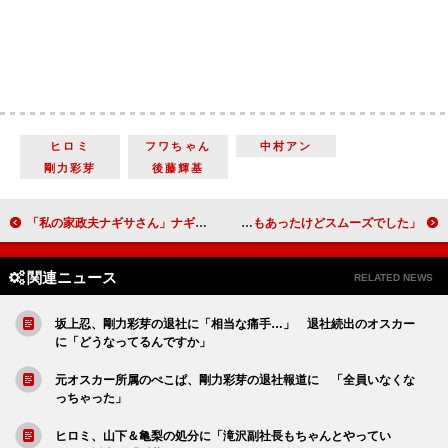
ヒロミ
フワちゃん
中村アン
剛力彩芽
後藤輝基
「私の家政夫ナギサさん」ナギサさんの告白に胸キュン 「ＭＩＵ４０４」とのコラボも話題に
永瀬廉「しっとり肌の方がめっちゃ好きやねん！」 初単独ＣＭは「寂しくもあったけどスムーズでした」
関連ニュース
RELATED NEWS
坂上忍、剛力彩芽の退社に「相当な痛手…」 退社続出のオスカー
に「どうなってるんですか」
元オスカー所属のぺこぱ、剛力彩芽の退社報道に 「全員いなくな
っちゃった」
ヒロミ、山下＆亀梨の処分に「滝沢副社長もちゃんとやってい