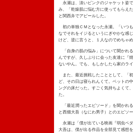
永瀬は、淡いピンクのジャケット姿で
み、「乾燥肌に悩む方に使ってもらえ
と関西弁でアピールした。
初の単独ＣＭとなった永瀬。「いつも
なでそれをイジるというにぎやかな感
けど、逆に言うと、１人なのでめちゃ
「自身の肌の悩み」について聞かれる
んですが、久しぶりに会った友達に『
ないやん。でも、もしかしたら家のラ
また、最近挑戦したこととして、「初
ど、その日は寝られんくて。ベットの
ングの床だった。すごく気持ちよくて
た。
「最近潤ったエピソード」を聞かれる
と西畑大吾（なにわ男子）とのエピソ
永瀬は「僕が出ている映画『弱虫ペダ
大吾は、僕が出る作品を全部見て感想