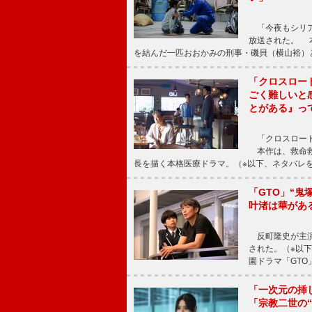
「今夜もシリア
放送された。 
を結んだ一匹おおかみの刑事・磯貝（横山裕）
「クロスロー
ごく難しいと
とがある』っ
「クロスロード
本作は、救命救
長を描く本格医療ドラマ。（※以下、ネタバレ
「GTO」“
叶渚は華があ
反町隆史が主演
された。（※以
園ドラマ「GTO
「一次元の挿
「宗教二世の