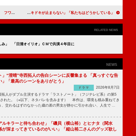
事件」を告白
「私たちはどうかしている」七桜をめぐるドロドロの展開に 「ドキドキが止まらない」
RELATED NEWS
しみ」 「日清オイリオ」ＣＭで共演４年目に
NEWS
ト」“澄晴”寺西拓人の告白シーンに反響集まる 「真っすぐな告
い」「最高のシーンをありがとう」
2026年8月7日
ドラマ
拓人がダブル主演するドラマ「ラストノート」（フジテレビ系）の第5
送された。（※以下、ネタバレを含みます） 本作は、環境も積み重ねてき
う、交わるはずのなかった歳の差の男女が静かに引かれ合い、人生で …
アルキラーと待ち合わせ」「磯貝（横山裕）とヒナタ（関水
係が深まってきているのがいい」「縦山裕二さんのグッズ欲し