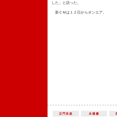
した」と語った。
新ＣＭは１２日からオンエア。
正門良規
永瀬廉