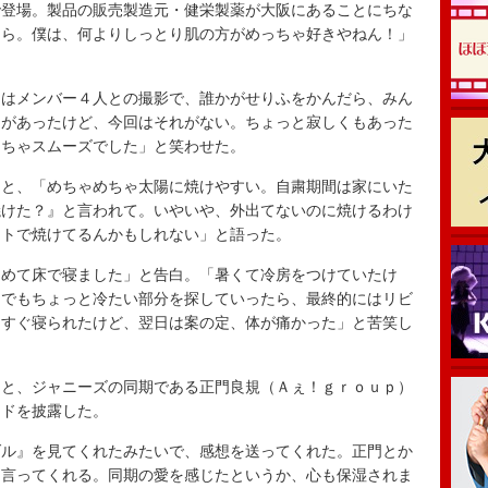
登場。製品の販売製造元・健栄製薬が大阪にあることにちな
たら。僕は、何よりしっとり肌の方がめっちゃ好きやねん！」
はメンバー４人との撮影で、誰かがせりふをかんだら、みん
じがあったけど、今回はそれがない。ちょっと寂しくもあった
めちゃスムーズでした」と笑わせた。
と、「めちゃめちゃ太陽に焼けやすい。自粛期間は家にいた
焼けた？』と言われて。いやいや、外出てないのに焼けるわけ
イトで焼けてるんかもしれない」と語った。
めて床で寝ました」と告白。「暑くて冷房をつけていたけ
中でもちょっと冷たい部分を探していったら、最終的にはリビ
、すぐ寝られたけど、翌日は案の定、体が痛かった」と苦笑し
と、ジャニーズの同期である正門良規（Ａぇ！ｇｒｏｕｐ）
ードを披露した。
ル』を見てくれたみたいで、感想を送ってくれた。正門とか
を言ってくれる。同期の愛を感じたというか、心も保湿されま