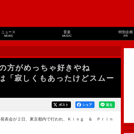
ニュース
音楽
特別企画
NEWS
MUSIC
PR
の方がめっちゃ好きやね
は「寂しくもあったけどスムー
ポスト
シェア
送る
発表会が２日、東京都内で行われ、Ｋｉｎｇ ＆ Ｐｒｉｎ