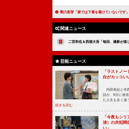
剛力彩芽「家では下着を着けていないです」 フワちゃん「リモート丸出し
関連ニュース
二宮和也＆西畑大吾「毎回、撮影が楽
芸能ニュース
「ラストノー
白がカッコい
内田有紀と寺西
話が、6日に放
た人生も全く違
続きを読む
「今夜もシリ
渚）の共犯関
い」