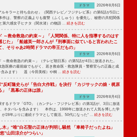
2026年8月6日
ドラマ
ルキラーと待ち合わせ」（関西テレビ／フジテレビ系）の第6話が5日に
本作は、警察の正義よりも復讐（ふくしゅう）を優先し、秘密の共犯関係
と第六感女子ヒナタ（関水渚）の物語 …
続きを読む
ド ～救命救急の約束～」「人間関係、特に人を指導するのはす
感じた」「船越英一郎さんが『刑事面に似ていると言われたこ
て、そりゃあ2時間ドラマの帝王だもの」
2026年8月6日
ドラマ
 ～救命救急の約束～」（テレビ朝日系）の第5話が4日に放送された。
急医療の最前線でもがく、若き救命医・救急隊員・警察官らの正義と成
を含みます） 遥（今田美桜）や桐 …
続きを読む
鬼塚”反町隆史らが「告白大作戦」を決行 「カジサックの娘・梶原
る」「黒幕の正体は誰」
2026年8月4日
ドラマ
するドラマ「GTO」（カンテレ・フジテレビ系）の第3話が、3日に放送
下、ネタバレを含みます） 本作は、1998年に放送されて人気を博した学
」が28年ぶりに連続ドラマとして復活。50代になった“ …
続きを読む
し木」“唯”白石聖の正体が判明し騒然 「車椅子だったよね」
“悠”山田涼介がつらい」