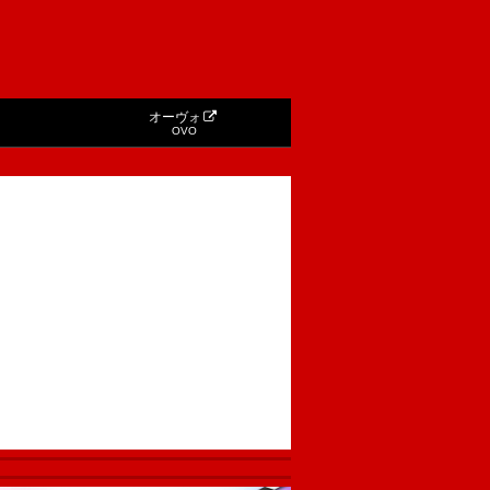
オーヴォ
OVO