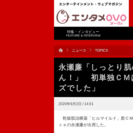
特集・インタビュー
FEATURE & INTERVIEW
ニュース
TOPICS
永瀬廉「しっとり肌
ん！」 初単独ＣＭ
ズでした」
2020年9月2日 / 14:01
乾燥肌治療薬「ヒルマイルド」新ＣＭ
ｃｅの永瀬廉が出席した。