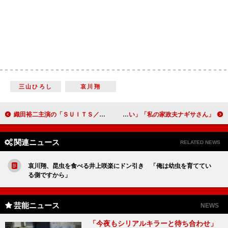
三山ひろし
哀川翔
織田裕二主演の「ＳＵＩＴＳ／スーツ２」が放送再開 恋する中島裕翔の演技に「かわいくて胸キュン」
「私の家政夫ナギサさん」瀬戸康史の“あごクイ”に大反響 「キュンキュンが止まらない」
関連ニュース
RELATED NEWS
哀川翔、昆虫を食べる井上咲楽にドン引き 「俺は幼虫を育ててい
る側ですから」
芸能ニュース
NEWS
「今夜もシリアルキラーと待ち合わせ」