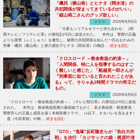
「磯貝（横山裕）とヒナタ（関水渚）の
共犯関係が深まってきているのがいい」
「縦山裕二さんのグッズ欲しい」
2026年8月6日
ドラマ
「今夜もシリアルキラーと待ち合わせ」（関
西テレビ／フジテレビ系）の第6話が5日に放送された。 本作は、警察の正義
よりも復讐（ふくしゅう）を優先し、秘密の共犯関係を結んだ一匹おおかみの
刑事・磯貝（横山裕）と第六感女子ヒナタ（関水渚）の物語 …
続きを読む
「クロスロード ～救命救急の約束～」
「人間関係、特に人を指導するのはすご
く難しいと感じた」「船越英一郎さんが
『刑事面に似ていると言われたことがあ
る』って、そりゃあ2時間ドラマの帝王だ
もの」
2026年8月6日
ドラマ
「クロスロード ～救命救急の約束～」（テレビ朝日系）の第5話が4日に放送
された。 本作は、救命救急医療の最前線でもがく、若き救命医・救急隊員・
警察官らの正義と成長を描く本格医療ドラマ。（※以下、ネタバレを含みます）
遥（今田美桜）や桐 …
続きを読む
「GTO」“鬼塚”反町隆史らが「告白大作
戦」を決行 「カジサックの娘・梶原叶渚