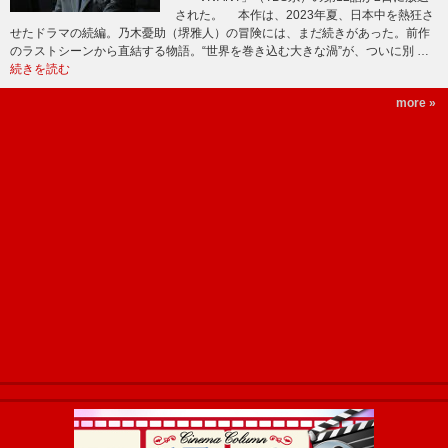
された。 本作は、2023年夏、日本中を熱狂さ
せたドラマの続編。乃木憂助（堺雅人）の冒険には、まだ続きがあった。前作
のラストシーンから直結する物語。“世界を巻き込む大きな渦”が、ついに別 …
続きを読む
more »