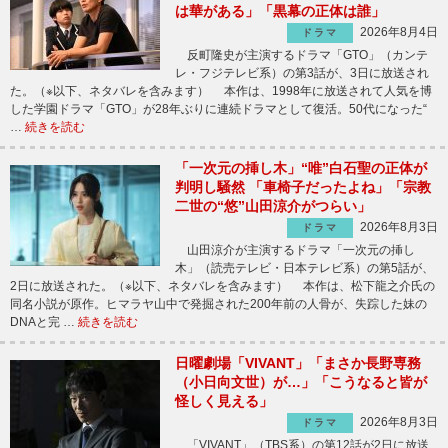
は華がある」「黒幕の正体は誰」
2026年8月4日
ドラマ
反町隆史が主演するドラマ「GTO」（カンテ
レ・フジテレビ系）の第3話が、3日に放送され
た。（※以下、ネタバレを含みます） 本作は、1998年に放送されて人気を博
した学園ドラマ「GTO」が28年ぶりに連続ドラマとして復活。50代になった“
…
続きを読む
「一次元の挿し木」“唯”白石聖の正体が
判明し騒然 「車椅子だったよね」「宗教
二世の“悠”山田涼介がつらい」
2026年8月3日
ドラマ
山田涼介が主演するドラマ「一次元の挿し
木」（読売テレビ・日本テレビ系）の第5話が、
2日に放送された。（※以下、ネタバレを含みます） 本作は、松下龍之介氏の
同名小説が原作。ヒマラヤ山中で発掘された200年前の人骨が、失踪した妹の
DNAと完 …
続きを読む
日曜劇場「VIVANT」「まさか長野専務
（小日向文世）が…」「こうなると皆が
怪しく見える」
2026年8月3日
ドラマ
「VIVANT」（TBS系）の第12話が2日に放送