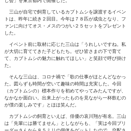
し会」を東京都内で開催した。
三山が自宅で飼育しているカブトムシを譲渡するイベン
トは、昨年に続き２回目。今年は７８匹が成虫となり、フ
ァンに向けてオス・メスのつがい２５セットをプレゼント
した。
イベント前に取材に応じた三山は「うれしいですね。私
が大切に育ててきた子どもたち。ぜひ皆さまの下で育て
て、カブトムシの魅力に触れてほしい」と笑顔で呼び掛け
た。
そんな三山は、コロナ禍で「歌の仕事がほとんどなかっ
た。図らずも時間が空いて趣味の時間は充実した。今回
（カブトムシの）標本作りを初めてやってみたんですが、
なかなか面白い。出来上がったものを見ながら一杯飲むの
が僕の楽しみです」とほほ笑んだ。
カブトムシの飼育といえば、俳優の哀川翔が有名。三山
は「先輩には勝てません」としながらも、「実は今回ブリ
ーダーさんから８５ミリの個体をゲットしたので、交配さ