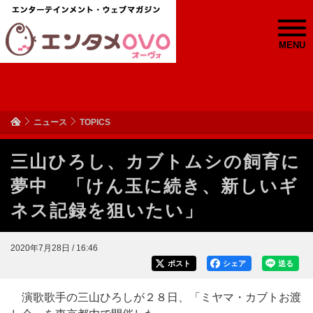
MENU
ニュース
TOPICS
三山ひろし、カブトムシの飼育に
夢中 「けん玉に続き、新しいギ
ネス記録を狙いたい」
2020年7月28日 / 16:46
ポスト
シェア
送る
演歌歌手の三山ひろしが２８日、「ミヤマ・カブトお渡