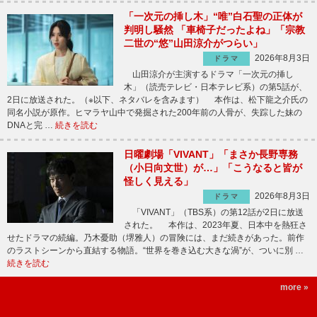
「一次元の挿し木」“唯”白石聖の正体が
判明し騒然 「車椅子だったよね」「宗教
二世の“悠”山田涼介がつらい」
2026年8月3日
ドラマ
山田涼介が主演するドラマ「一次元の挿し
木」（読売テレビ・日本テレビ系）の第5話が、
2日に放送された。（※以下、ネタバレを含みます） 本作は、松下龍之介氏の
同名小説が原作。ヒマラヤ山中で発掘された200年前の人骨が、失踪した妹の
DNAと完 …
続きを読む
日曜劇場「VIVANT」「まさか長野専務
（小日向文世）が…」「こうなると皆が
怪しく見える」
2026年8月3日
ドラマ
「VIVANT」（TBS系）の第12話が2日に放送
された。 本作は、2023年夏、日本中を熱狂さ
せたドラマの続編。乃木憂助（堺雅人）の冒険には、まだ続きがあった。前作
のラストシーンから直結する物語。“世界を巻き込む大きな渦”が、ついに別 …
続きを読む
more »