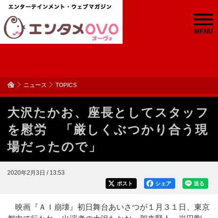
MENU
ニュース
TOPICS
大沢たかお、座長としてスタッフ
を慰労 「厳しくぶつかり合う現
場だったので」
2020年2月3日 / 13:53
ポスト
シェア
送る
映画『ＡＩ崩壊』初日舞台あいさつが１月３１日、東京