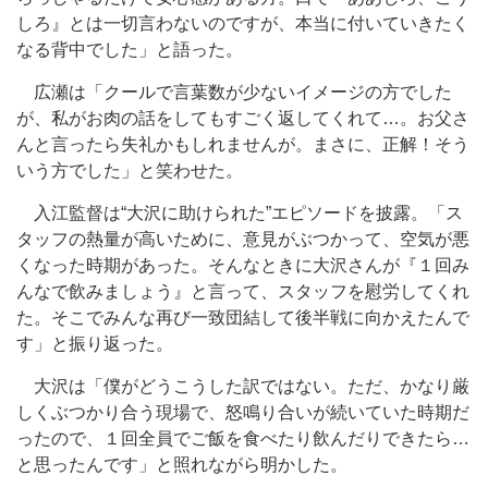
しろ』とは一切言わないのですが、本当に付いていきたく
なる背中でした」と語った。
広瀬は「クールで言葉数が少ないイメージの方でした
が、私がお肉の話をしてもすごく返してくれて…。お父さ
んと言ったら失礼かもしれませんが。まさに、正解！そう
いう方でした」と笑わせた。
入江監督は“大沢に助けられた”エピソードを披露。「ス
タッフの熱量が高いために、意見がぶつかって、空気が悪
くなった時期があった。そんなときに大沢さんが『１回み
んなで飲みましょう』と言って、スタッフを慰労してくれ
た。そこでみんな再び一致団結して後半戦に向かえたんで
す」と振り返った。
大沢は「僕がどうこうした訳ではない。ただ、かなり厳
しくぶつかり合う現場で、怒鳴り合いが続いていた時期だ
ったので、１回全員でご飯を食べたり飲んだりできたら…
と思ったんです」と照れながら明かした。