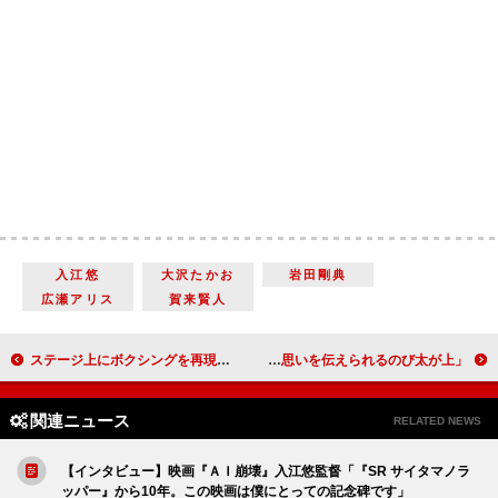
入江悠
大沢たかお
岩田剛典
広瀬アリス
賀来賢人
ステージ上にボクシングを再現した「はじめの一歩」 滝澤諒「ケータリングがタンパク質のビュッフェ」
木村拓哉「初恋はのび太と同い年の頃の同級生」 「思いを伝えられるのび太が上」
関連ニュース
RELATED NEWS
【インタビュー】映画『ＡＩ崩壊』入江悠監督「『SR サイタマノラ
ッパー』から10年。この映画は僕にとっての記念碑です」