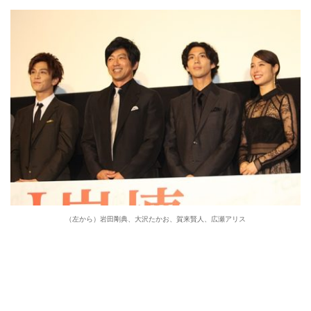
（左から）岩田剛典、大沢たかお、賀来賢人、広瀬アリス