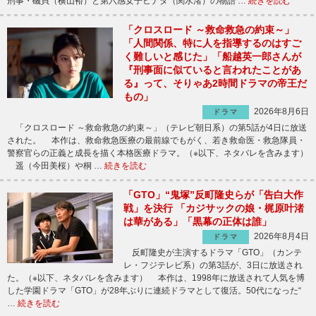
刑事・磯貝（横山裕）と第六感女子ヒナタ（関水渚）の物語 …
続きを読む
「クロスロード ～救命救急の約束～」
「人間関係、特に人を指導するのはすご
く難しいと感じた」「船越英一郎さんが
『刑事面に似ていると言われたことがあ
る』って、そりゃあ2時間ドラマの帝王だ
もの」
2026年8月6日
ドラマ
「クロスロード ～救命救急の約束～」（テレビ朝日系）の第5話が4日に放送
された。 本作は、救命救急医療の最前線でもがく、若き救命医・救急隊員・
警察官らの正義と成長を描く本格医療ドラマ。（※以下、ネタバレを含みます）
遥（今田美桜）や桐 …
続きを読む
「GTO」“鬼塚”反町隆史らが「告白大作
戦」を決行 「カジサックの娘・梶原叶渚
は華がある」「黒幕の正体は誰」
2026年8月4日
ドラマ
反町隆史が主演するドラマ「GTO」（カンテ
レ・フジテレビ系）の第3話が、3日に放送され
た。（※以下、ネタバレを含みます） 本作は、1998年に放送されて人気を博
した学園ドラマ「GTO」が28年ぶりに連続ドラマとして復活。50代になった“
…
続きを読む