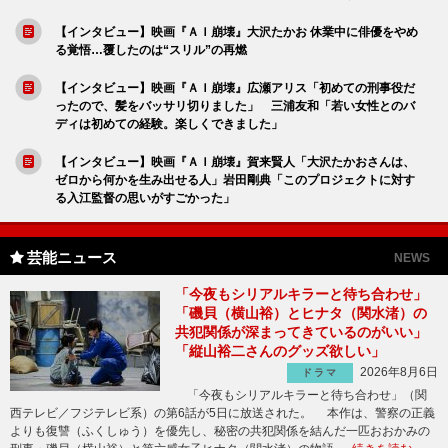
【インタビュー】映画『ＡＩ崩壊』大沢たかお 休業中に俳優をやめ
る覚悟…覆したのは“スリル”の再燃
【インタビュー】映画『ＡＩ崩壊』広瀬アリス「初めての刑事役だ
ったので、髪をバッサリ切りました」 三浦友和「若い女性とのバ
ディは初めての経験。楽しくできました」
【インタビュー】映画『ＡＩ崩壊』賀来賢人「大沢たかおさんは、
ゼロから何かを生み出せる人」岩田剛典「このプロジェクトに対す
る入江監督の思いがすごかった」
芸能ニュース
NEWS
「今夜もシリアルキラーと待ち合わせ」
「磯貝（横山裕）とヒナタ（関水渚）の
共犯関係が深まってきているのがいい」
「縦山裕二さんのグッズ欲しい」
2026年8月6日
ドラマ
「今夜もシリアルキラーと待ち合わせ」（関
西テレビ／フジテレビ系）の第6話が5日に放送された。 本作は、警察の正義
よりも復讐（ふくしゅう）を優先し、秘密の共犯関係を結んだ一匹おおかみの