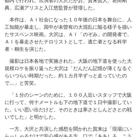
都内で行われ、出演者の大沢たかお、賀来賢人、岩田剛
典、広瀬アリスと入江悠監督が登壇した。
本作は、ＡＩ社会になった１０年後の日本を舞台に、人
工知能が暴走し、国中が未曽有の大混乱に陥る様子を描い
たサスペンス映画。大沢は、ＡＩ「のぞみ」の開発者で、
ＡＩを暴走させたテロリストとして、逃亡者となる科学
者・桐生を演じた。
撮影は日本各地で実施された。大阪の地下道を使った大
規模ロケを振り返った大沢は「だんだん記憶が薄くなるぐ
らいつらい時期だった。約１カ月半ずっと走っていたの
で…」と苦笑。
「１分のシーンのために、１００人近いスタッフで大阪
に行って、何十メートルも下の地下道で１日中撮影してい
た。いい思い出だけど、そのときは寒さとしんどさとの戦
いでした」と明かした。
一方、大沢と共演した感想を聞かれた賀来は「現場にい
らっしゃるだけで安心感がある方。口で『ああしろ、こう