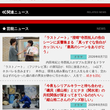
関連ニュース
RELATED NEWS
芸能ニュース
NEWS
「ラストノート」“澄晴”寺西拓人の告白
シーンに反響集まる 「真っすぐな告白が
カッコいい」「最高のシーンをありがと
う」
2026年8月7日
ドラマ
内田有紀と寺西拓人がダブル主演するドラマ
「ラストノート」（フジテレビ系）の第5話が、6日に放送された。（※以下、
ネタバレを含みます） 本作は、環境も積み重ねてきた人生も全く違う、交わ
るはずのなかった歳の差の男女が静かに引かれ合い、人生で …
続きを読む
「今夜もシリアルキラーと待ち合わせ」
「磯貝（横山裕）とヒナタ（関水渚）の
共犯関係が深まってきているのがいい」
「縦山裕二さんのグッズ欲しい」
2026年8月6日
ドラマ