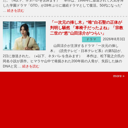
た。（※以下、ネタバレを含みます） 本作は、1998年に放送されて人気を博
した学園ドラマ「GTO」が28年ぶりに連続ドラマとして復活。50代になった“
…
続きを読む
「一次元の挿し木」“唯”白石聖の正体が
判明し騒然 「車椅子だったよね」「宗教
二世の“悠”山田涼介がつらい」
2026年8月3日
ドラマ
山田涼介が主演するドラマ「一次元の挿し
木」（読売テレビ・日本テレビ系）の第5話が、
2日に放送された。（※以下、ネタバレを含みます） 本作は、松下龍之介氏の
同名小説が原作。ヒマラヤ山中で発掘された200年前の人骨が、失踪した妹の
DNAと完 …
続きを読む
more »