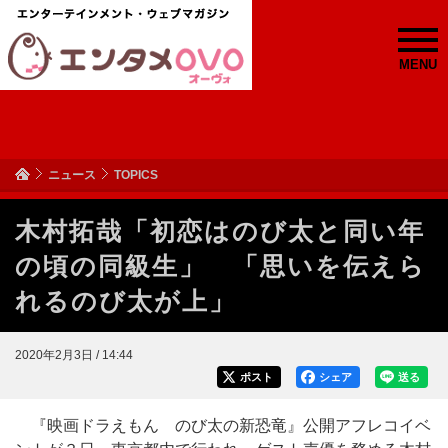
MENU
ニュース
TOPICS
木村拓哉「初恋はのび太と同い年
の頃の同級生」 「思いを伝えら
れるのび太が上」
2020年2月3日 / 14:44
ポスト
シェア
送る
『映画ドラえもん のび太の新恐竜』公開アフレコイベ