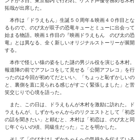
ントが３日、東京都内で行われ、ゲスト声優を務める木村
拓哉が出席した。
本作は「ドラえもん」生誕５０周年＆映画４０作目とな
るもので、のび太が双子の恐竜キューとミューに出会って
始まる物語。映画１作目の『映画ドラえもん のび太の恐
竜』とは異なる、全く新しいオリジナルストーリーが展開
する。
本作で怪しい猿の姿をした謎の男ジル役を演じる木村。
報道陣の前でアフレコをして見せる「公開アフレコ」を行
ったのは今回が初めてだといい、「ちょっと恥ずかしいの
と、裏側を直に見られる感じがすごく緊張しました」と苦
笑交じりで心境を語った。
また、この日は、ドラえもんが木村を激励に訪れた。ド
ラえもんが、しずかちゃんからのリクエストとして「初恋
の話を聞きたい」と頼むと、木村は「初恋は、のび太と同
じ年ぐらいの頃、同級生だった」ことを明かした。
そして「のび太はしずかちゃんへの気持ちを伝えている