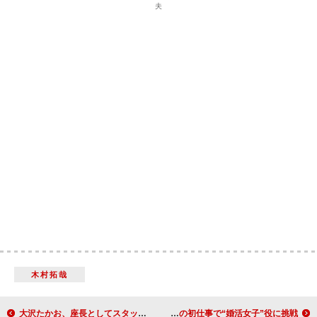
夫
木村拓哉
大沢たかお、座長としてスタッフを慰労 「厳しくぶつかり合う現場だったので」
水川あさみ「新婚ですみませんと頭を下げた」 結婚後の初仕事で“婚活女子”役に挑戦