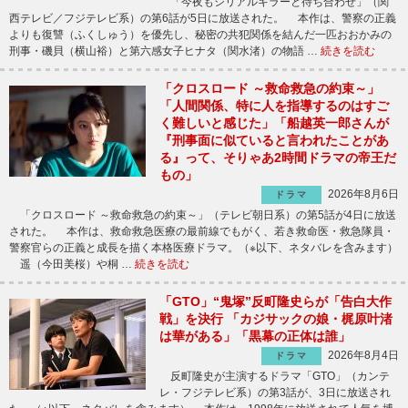
「今夜もシリアルキラーと待ち合わせ」（関
西テレビ／フジテレビ系）の第6話が5日に放送された。 本作は、警察の正義
よりも復讐（ふくしゅう）を優先し、秘密の共犯関係を結んだ一匹おおかみの
刑事・磯貝（横山裕）と第六感女子ヒナタ（関水渚）の物語 …
続きを読む
「クロスロード ～救命救急の約束～」
「人間関係、特に人を指導するのはすご
く難しいと感じた」「船越英一郎さんが
『刑事面に似ていると言われたことがあ
る』って、そりゃあ2時間ドラマの帝王だ
もの」
2026年8月6日
ドラマ
「クロスロード ～救命救急の約束～」（テレビ朝日系）の第5話が4日に放送
された。 本作は、救命救急医療の最前線でもがく、若き救命医・救急隊員・
警察官らの正義と成長を描く本格医療ドラマ。（※以下、ネタバレを含みます）
遥（今田美桜）や桐 …
続きを読む
「GTO」“鬼塚”反町隆史らが「告白大作
戦」を決行 「カジサックの娘・梶原叶渚
は華がある」「黒幕の正体は誰」
2026年8月4日
ドラマ
反町隆史が主演するドラマ「GTO」（カンテ
レ・フジテレビ系）の第3話が、3日に放送され