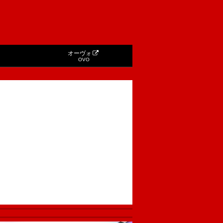
オーヴォ
OVO