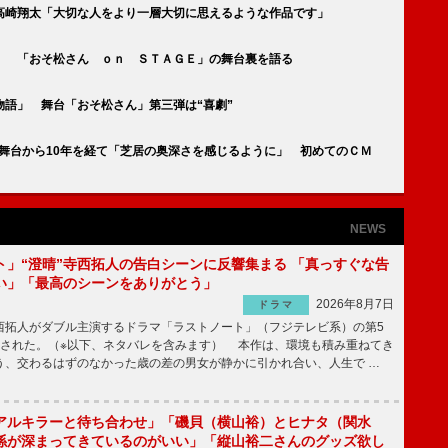
高崎翔太「大切な人をより一層大切に思えるような作品です」
」 「おそ松さん ｏｎ ＳＴＡＧＥ」の舞台裏を語る
語」 舞台「おそ松さん」第三弾は“喜劇”
初舞台から10年を経て「芝居の奥深さを感じるように」 初めてのＣＭ
NEWS
ト」“澄晴”寺西拓人の告白シーンに反響集まる 「真っすぐな告
い」「最高のシーンをありがとう」
2026年8月7日
ドラマ
拓人がダブル主演するドラマ「ラストノート」（フジテレビ系）の第5
送された。（※以下、ネタバレを含みます） 本作は、環境も積み重ねてき
う、交わるはずのなかった歳の差の男女が静かに引かれ合い、人生で …
アルキラーと待ち合わせ」「磯貝（横山裕）とヒナタ（関水
係が深まってきているのがいい」「縦山裕二さんのグッズ欲し