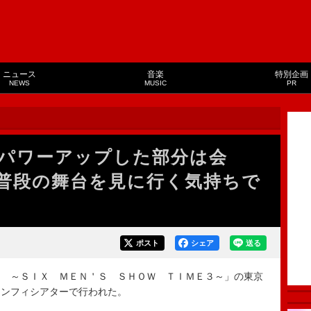
ニュース
音楽
特別企画
NEWS
MUSIC
PR
パワーアップした部分は会
普段の舞台を見に行く気持ちで
ポスト
シェア
送る
 ～ＳＩＸ ＭＥＮ＇Ｓ ＳＨＯＷ ＴＩＭＥ３～」の東京
アンフィシアターで行われた。