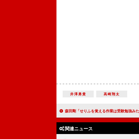
井澤勇貴
高崎翔太
森田剛「せりふを覚える作業は受験勉強みたい」 「机に向かってとに
関連ニュース