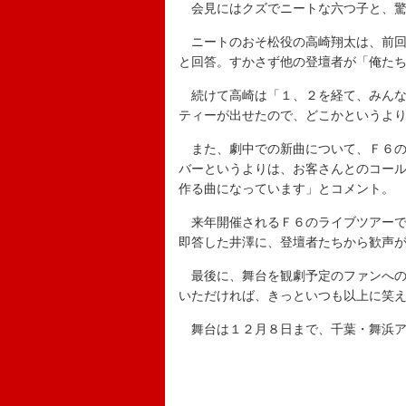
会見にはクズでニートな六つ子と、驚
ニートのおそ松役の高崎翔太は、前回
と回答。すかさず他の登壇者が「俺た
続けて高崎は「１、２を経て、みんな
ティーが出せたので、どこかというよ
また、劇中での新曲について、Ｆ６の
バーというよりは、お客さんとのコー
作る曲になっています」とコメント。
来年開催されるＦ６のライブツアーで
即答した井澤に、登壇者たちから歓声
最後に、舞台を観劇予定のファンへの
いただければ、きっといつも以上に笑
舞台は１２月８日まで、千葉・舞浜ア