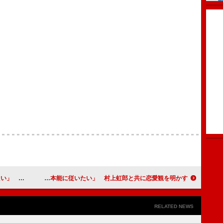
かく読む」
森崎ウィン「恋愛は本心、本能に従いたい」 村上虹郎と共に恋愛観を明かす
RELATED NEWS