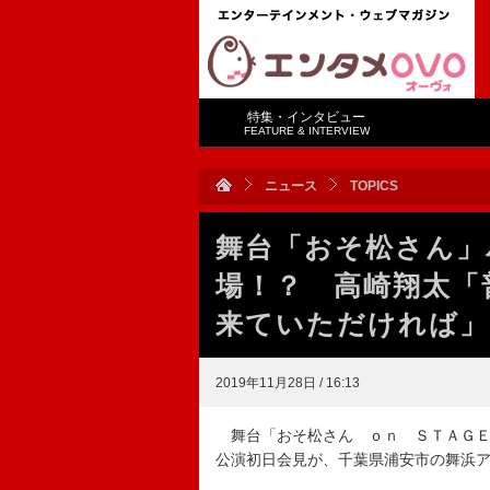
特集・インタビュー
FEATURE & INTERVIEW
ニュース
TOPICS
舞台「おそ松さん」
場！？ 高崎翔太「
来ていただければ」
2019年11月28日 / 16:13
舞台「おそ松さん ｏｎ ＳＴＡＧＥ
公演初日会見が、千葉県浦安市の舞浜