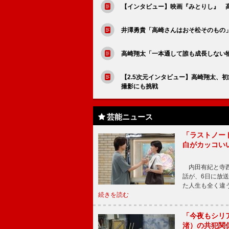
【インタビュー】映画『みとりし』 
井澤勇貴「高崎さんはおそ松そのもの
高崎翔太「一本通して誰も成長しない物
【2.5次元インタビュー】高崎翔太、
撮影にも挑戦
芸能ニュース
「ラストノー
白がカッコい
内田有紀と寺西
話が、6日に放
た人生も全く違
続きを読む
「今夜もシリ
渚）の共犯関