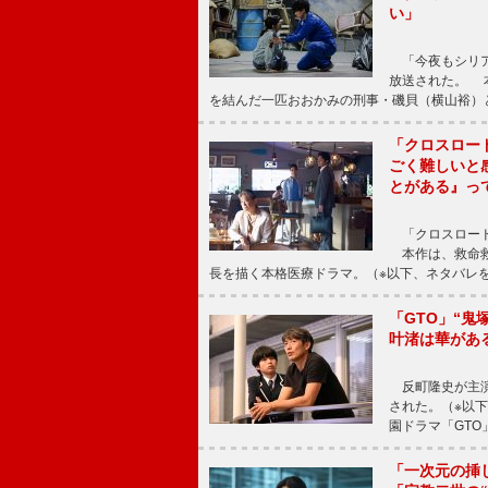
い」
「今夜もシリア
放送された。 
を結んだ一匹おおかみの刑事・磯貝（横山裕）
「クロスロー
ごく難しいと
とがある』っ
「クロスロード
本作は、救命救
長を描く本格医療ドラマ。（※以下、ネタバレ
「GTO」“
叶渚は華があ
反町隆史が主演
された。（※以
園ドラマ「GTO
「一次元の挿