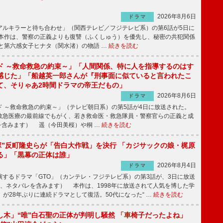
2026年8月6日
ドラマ
ルキラーと待ち合わせ」（関西テレビ／フジテレビ系）の第6話が5日に
本作は、警察の正義よりも復讐（ふくしゅう）を優先し、秘密の共犯関係
と第六感女子ヒナタ（関水渚）の物語 …
続きを読む
ド ～救命救急の約束～」「人間関係、特に人を指導するのはす
感じた」「船越英一郎さんが『刑事面に似ていると言われたこ
て、そりゃあ2時間ドラマの帝王だもの」
2026年8月6日
ドラマ
 ～救命救急の約束～」（テレビ朝日系）の第5話が4日に放送された。
急医療の最前線でもがく、若き救命医・救急隊員・警察官らの正義と成
を含みます） 遥（今田美桜）や桐 …
続きを読む
鬼塚”反町隆史らが「告白大作戦」を決行 「カジサックの娘・梶原
る」「黒幕の正体は誰」
2026年8月4日
ドラマ
するドラマ「GTO」（カンテレ・フジテレビ系）の第3話が、3日に放送
下、ネタバレを含みます） 本作は、1998年に放送されて人気を博した学
」が28年ぶりに連続ドラマとして復活。50代になった“ …
続きを読む
し木」“唯”白石聖の正体が判明し騒然 「車椅子だったよね」