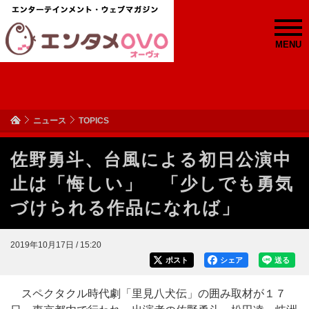
MENU
ニュース
TOPICS
佐野勇斗、台風による初日公演中
止は「悔しい」 「少しでも勇気
づけられる作品になれば」
2019年10月17日 / 15:20
ポスト
シェア
送る
スペクタクル時代劇「里見八犬伝」の囲み取材が１７