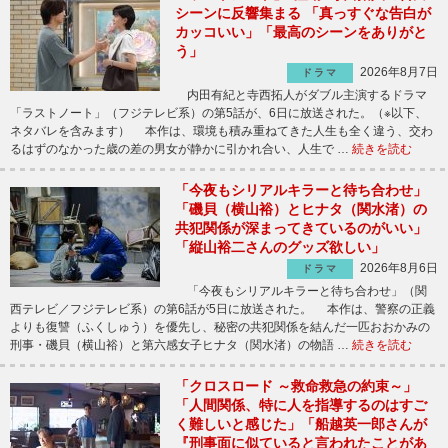
シーンに反響集まる 「真っすぐな告白が
カッコいい」「最高のシーンをありがと
う」
2026年8月7日
ドラマ
内田有紀と寺西拓人がダブル主演するドラマ
「ラストノート」（フジテレビ系）の第5話が、6日に放送された。（※以下、
ネタバレを含みます） 本作は、環境も積み重ねてきた人生も全く違う、交わ
るはずのなかった歳の差の男女が静かに引かれ合い、人生で …
続きを読む
「今夜もシリアルキラーと待ち合わせ」
「磯貝（横山裕）とヒナタ（関水渚）の
共犯関係が深まってきているのがいい」
「縦山裕二さんのグッズ欲しい」
2026年8月6日
ドラマ
「今夜もシリアルキラーと待ち合わせ」（関
西テレビ／フジテレビ系）の第6話が5日に放送された。 本作は、警察の正義
よりも復讐（ふくしゅう）を優先し、秘密の共犯関係を結んだ一匹おおかみの
刑事・磯貝（横山裕）と第六感女子ヒナタ（関水渚）の物語 …
続きを読む
「クロスロード ～救命救急の約束～」
「人間関係、特に人を指導するのはすご
く難しいと感じた」「船越英一郎さんが
『刑事面に似ていると言われたことがあ