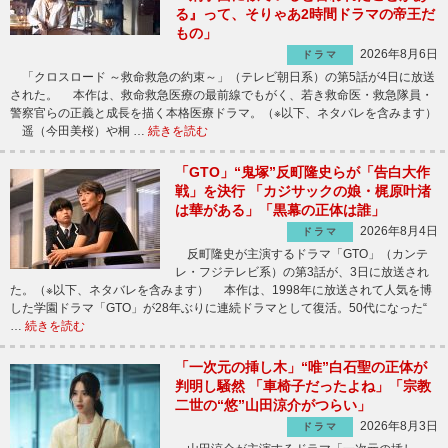
る』って、そりゃあ2時間ドラマの帝王だ
もの」
2026年8月6日
ドラマ
「クロスロード ～救命救急の約束～」（テレビ朝日系）の第5話が4日に放送
された。 本作は、救命救急医療の最前線でもがく、若き救命医・救急隊員・
警察官らの正義と成長を描く本格医療ドラマ。（※以下、ネタバレを含みます）
遥（今田美桜）や桐 …
続きを読む
「GTO」“鬼塚”反町隆史らが「告白大作
戦」を決行 「カジサックの娘・梶原叶渚
は華がある」「黒幕の正体は誰」
2026年8月4日
ドラマ
反町隆史が主演するドラマ「GTO」（カンテ
レ・フジテレビ系）の第3話が、3日に放送され
た。（※以下、ネタバレを含みます） 本作は、1998年に放送されて人気を博
した学園ドラマ「GTO」が28年ぶりに連続ドラマとして復活。50代になった“
…
続きを読む
「一次元の挿し木」“唯”白石聖の正体が
判明し騒然 「車椅子だったよね」「宗教
二世の“悠”山田涼介がつらい」
2026年8月3日
ドラマ