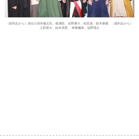
（前列左から）演出の深作健太氏、岐洲匠、佐野勇斗、松田凌、財木琢磨、（後列左から）
上田堪大、結木滉星、 神尾楓珠、塩野瑛久