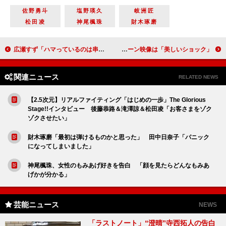
佐野勇斗
塩野瑛久
岐洲匠
松田凌
神尾楓珠
財木琢磨
広瀬すず「ハマっているのは串揚げ」 「揚げ物が大好き。毎日でも苦じゃない」
ウィル・スミス、日本のファンの歓迎に感謝 若き自分のクローン映像は「美しいショック」
関連ニュース
RELATED NEWS
【2.5次元】リアルファイティング「はじめの一歩」The Glorious
Stage!!インタビュー 後藤恭路＆滝澤諒＆松田凌「お客さまをゾク
ゾクさせたい」
財木琢磨「最初は弾けるものかと思った」 田中日奈子「パニック
になってしまいました」
神尾楓珠、女性のもみあげ好きを告白 「顔を見たらどんなもみあ
げかが分かる」
芸能ニュース
NEWS
「ラストノート」“澄晴”寺西拓人の告白