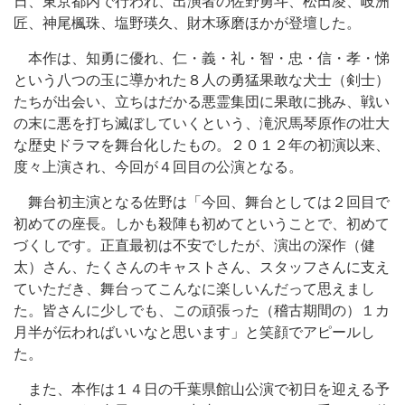
日、東京都内で行われ、出演者の佐野勇斗、松田凌、岐洲
匠、神尾楓珠、塩野瑛久、財木琢磨ほかが登壇した。
本作は、知勇に優れ、仁・義・礼・智・忠・信・孝・悌
という八つの玉に導かれた８人の勇猛果敢な犬士（剣士）
たちが出会い、立ちはだかる悪霊集団に果敢に挑み、戦い
の末に悪を打ち滅ぼしていくという、滝沢馬琴原作の壮大
な歴史ドラマを舞台化したもの。２０１２年の初演以来、
度々上演され、今回が４回目の公演となる。
舞台初主演となる佐野は「今回、舞台としては２回目で
初めての座長。しかも殺陣も初めてということで、初めて
づくしです。正直最初は不安でしたが、演出の深作（健
太）さん、たくさんのキャストさん、スタッフさんに支え
ていただき、舞台ってこんなに楽しいんだって思えまし
た。皆さんに少しでも、この頑張った（稽古期間の）１カ
月半が伝わればいいなと思います」と笑顔でアピールし
た。
また、本作は１４日の千葉県館山公演で初日を迎える予