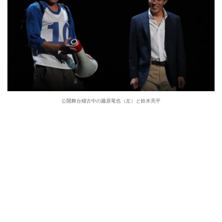
公開舞台稽古中の藤原竜也（左）と鈴木亮平