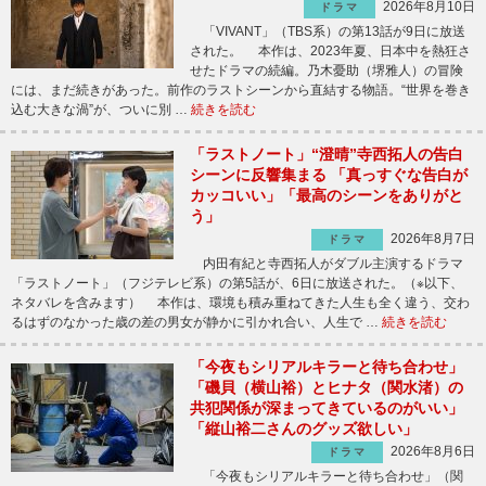
2026年8月10日
ドラマ
「VIVANT」（TBS系）の第13話が9日に放送
された。 本作は、2023年夏、日本中を熱狂さ
せたドラマの続編。乃木憂助（堺雅人）の冒険
には、まだ続きがあった。前作のラストシーンから直結する物語。“世界を巻き
込む大きな渦”が、ついに別 …
続きを読む
「ラストノート」“澄晴”寺西拓人の告白
シーンに反響集まる 「真っすぐな告白が
カッコいい」「最高のシーンをありがと
う」
2026年8月7日
ドラマ
内田有紀と寺西拓人がダブル主演するドラマ
「ラストノート」（フジテレビ系）の第5話が、6日に放送された。（※以下、
ネタバレを含みます） 本作は、環境も積み重ねてきた人生も全く違う、交わ
るはずのなかった歳の差の男女が静かに引かれ合い、人生で …
続きを読む
「今夜もシリアルキラーと待ち合わせ」
「磯貝（横山裕）とヒナタ（関水渚）の
共犯関係が深まってきているのがいい」
「縦山裕二さんのグッズ欲しい」
2026年8月6日
ドラマ
「今夜もシリアルキラーと待ち合わせ」（関