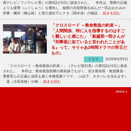
西テレビ／フジテレビ系）の第6話が5日に放送された。 本作は、警察の正義
よりも復讐（ふくしゅう）を優先し、秘密の共犯関係を結んだ一匹おおかみの
刑事・磯貝（横山裕）と第六感女子ヒナタ（関水渚）の物語 …
続きを読む
「クロスロード ～救命救急の約束～」
「人間関係、特に人を指導するのはすご
く難しいと感じた」「船越英一郎さんが
『刑事面に似ていると言われたことがあ
る』って、そりゃあ2時間ドラマの帝王だ
もの」
2026年8月6日
ドラマ
「クロスロード ～救命救急の約束～」（テレビ朝日系）の第5話が4日に放送
された。 本作は、救命救急医療の最前線でもがく、若き救命医・救急隊員・
警察官らの正義と成長を描く本格医療ドラマ。（※以下、ネタバレを含みます）
遥（今田美桜）や桐 …
続きを読む
more »