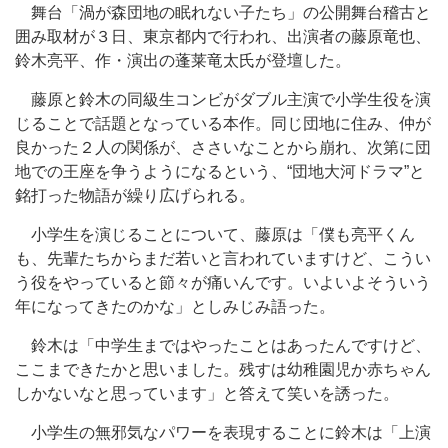
舞台「渦が森団地の眠れない子たち」の公開舞台稽古と
囲み取材が３日、東京都内で行われ、出演者の藤原竜也、
鈴木亮平、作・演出の蓬莱竜太氏が登壇した。
藤原と鈴木の同級生コンビがダブル主演で小学生役を演
じることで話題となっている本作。同じ団地に住み、仲が
良かった２人の関係が、ささいなことから崩れ、次第に団
地での王座を争うようになるという、“団地大河ドラマ”と
銘打った物語が繰り広げられる。
小学生を演じることについて、藤原は「僕も亮平くん
も、先輩たちからまだ若いと言われていますけど、こうい
う役をやっていると節々が痛いんです。いよいよそういう
年になってきたのかな」としみじみ語った。
鈴木は「中学生まではやったことはあったんですけど、
ここまできたかと思いました。残すは幼稚園児か赤ちゃん
しかないなと思っています」と答えて笑いを誘った。
小学生の無邪気なパワーを表現することに鈴木は「上演