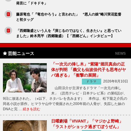
発言に「ドキドキ」
藤原竜也「『竜也やろう』と言われた」 “恩人の娘”蜷川実花監督
と初タッグ
「西郷隆盛という人を『演じるのではなく、生きたい』と思ってい
ました」鈴木亮平（西郷隆盛）【「西郷どん」インタビュー】
芸能ニュース
NEWS
「一次元の挿し木」“紫陽”堀田真由の正
体が判明 「義父も仙波佳代子も思考がヤ
バ過ぎる」「衝撃の展開」
2026年8月10日
ドラマ
山田涼介が主演するドラマ「一次元の挿し
木」（読売テレビ・日本テレビ系）の第6話が、
9日に放送された。（※以下、ネタバレを含みます） 本作は、松下龍之介氏の
同名小説が原作。ヒマラヤ山中で発掘された200年前の人骨が、失踪した妹の
DNAと完 …
続きを読む
日曜劇場「VIVANT」「マジかよ野崎」
「ラストがショック過ぎてぼうぜん」