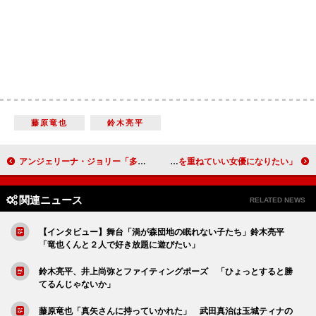
藤原竜也
鈴木亮平
アンジェリーナ・ジョリー「多様性を重んじることが大事」 「闘うことで前進する」
玉城ティナ、２２歳の誕生日サプライズに感激 「経験を重ねていい女優になりたい」
関連ニュース
RELATED NEWS
【インタビュー】舞台「渦が森団地の眠れない子たち」鈴木亮平
「竜也くんと２人で好き放題に遊びたい」
鈴木亮平、井上尚弥とファイティングポーズ 「ひょっとすると勝
てるんじゃないか」
藤原竜也「真矢さんに持っていかれた」 武田真治は玉城ティナの