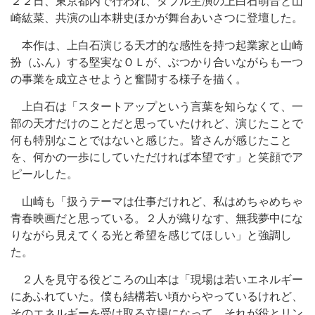
２２日、東京都内で行われ、ダブル主演の上白石萌音と山
崎紘菜、共演の山本耕史ほかが舞台あいさつに登壇した。
本作は、上白石演じる天才的な感性を持つ起業家と山崎
扮（ふん）する堅実なＯＬが、ぶつかり合いながらも一つ
の事業を成立させようと奮闘する様子を描く。
上白石は「スタートアップという言葉を知らなくて、一
部の天才だけのことだと思っていたけれど、演じたことで
何も特別なことではないと感じた。皆さんが感じたこと
を、何かの一歩にしていただければ本望です」と笑顔でア
ピールした。
山崎も「扱うテーマは仕事だけれど、私はめちゃめちゃ
青春映画だと思っている。２人が織りなす、無我夢中にな
りながら見えてくる光と希望を感じてほしい」と強調し
た。
２人を見守る役どころの山本は「現場は若いエネルギー
にあふれていた。僕も結構若い頃からやっているけれど、
そのエネルギーを受け取る立場になって、それが役とリン