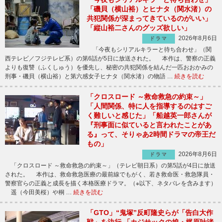
「磯貝（横山裕）とヒナタ（関水渚）の
共犯関係が深まってきているのがいい」
「縦山裕二さんのグッズ欲しい」
2026年8月6日
ドラマ
「今夜もシリアルキラーと待ち合わせ」（関
西テレビ／フジテレビ系）の第6話が5日に放送された。 本作は、警察の正義
よりも復讐（ふくしゅう）を優先し、秘密の共犯関係を結んだ一匹おおかみの
刑事・磯貝（横山裕）と第六感女子ヒナタ（関水渚）の物語 …
続きを読む
「クロスロード ～救命救急の約束～」
「人間関係、特に人を指導するのはすご
く難しいと感じた」「船越英一郎さんが
『刑事面に似ていると言われたことがあ
る』って、そりゃあ2時間ドラマの帝王だ
もの」
2026年8月6日
ドラマ
「クロスロード ～救命救急の約束～」（テレビ朝日系）の第5話が4日に放送
された。 本作は、救命救急医療の最前線でもがく、若き救命医・救急隊員・
警察官らの正義と成長を描く本格医療ドラマ。（※以下、ネタバレを含みます）
遥（今田美桜）や桐 …
続きを読む
「GTO」“鬼塚”反町隆史らが「告白大作
戦」を決行 「カジサックの娘・梶原叶渚