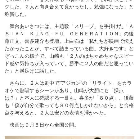
クした。２人と向き合えて良かったし、勉強になった」と
称賛した。
舞台あいさつには、主題歌「スリープ」を手掛けた「Ａ
ＳＩＡＮ ＫＵＮＧ－ＦＵ ＧＥＮＥＲＡＴＩＯＮ」の後
藤正文、喜多建介も登壇。上白石は「私たちが映画で伝え
たかったことが、すべて詰まっている曲。大好きです」と
ぞっこんの様子で、山崎も「２人のはちゃめちゃなスピー
ド感や気持ちが入っていて、勝手に２人の曲だと思ってい
た」と満足げに話した。
さらに、２人は劇中で“アジカン”の「リライト」をカラ
オケで熱唱するシーンがあり、山崎が大胆にも「採点
は？」と本人に確認する一幕も。喜多が「８０点」、後藤
も「僕が自分で歌っても８０何点しか出ないから」と合格
点を与えると、２人は安どの表情を浮かべた。
映画は９月６日から全国公開。