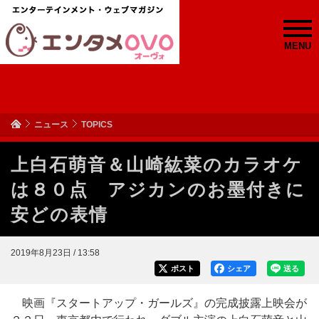
MENU
ニュース
TOPICS
上白石萌音＆山崎紘菜のカラオケ
は８０点 アジカンのお墨付きに
安どの表情
2019年8月23日 / 13:58
ポスト
シェア
送る
映画『スタートアップ・ガールズ』の完成披露上映会が