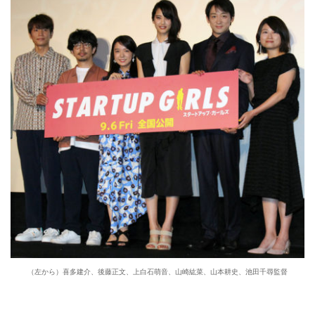
（左から）喜多建介、後藤正文、上白石萌音、山崎紘菜、山本耕史、池田千尋監督