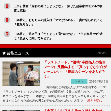
上白石萌音「座右の銘にしようかな」 演じた起業家のモデルの言
葉に感動
山本耕史、おもちゃの購入は「ママが決める」 妻に怒られたこと
「数限りない」
山本耕史、第２子は「たくましく育つのかな」 “生まれ月”の公表
は「奥さんに聞いてみます」
芸能ニュース
NEWS
「ラストノート」“澄晴”寺西拓人の告白
シーンに反響集まる 「真っすぐな告白が
カッコいい」「最高のシーンをありがと
う」
2026年8月7日
ドラマ
内田有紀と寺西拓人がダブル主演するドラマ
「ラストノート」（フジテレビ系）の第5話が、6日に放送された。（※以下、
ネタバレを含みます） 本作は、環境も積み重ねてきた人生も全く違う、交わ
るはずのなかった歳の差の男女が静かに引かれ合い、人生で …
続きを読む
「今夜もシリアルキラーと待ち合わせ」