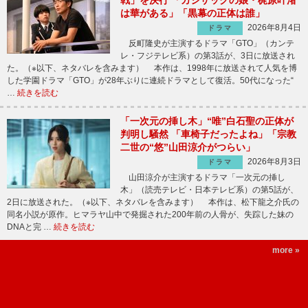
は華がある」「黒幕の正体は誰」
2026年8月4日
ドラマ
反町隆史が主演するドラマ「GTO」（カンテ
レ・フジテレビ系）の第3話が、3日に放送され
た。（※以下、ネタバレを含みます） 本作は、1998年に放送されて人気を博
した学園ドラマ「GTO」が28年ぶりに連続ドラマとして復活。50代になった“
…
続きを読む
「一次元の挿し木」“唯”白石聖の正体が
判明し騒然 「車椅子だったよね」「宗教
二世の“悠”山田涼介がつらい」
2026年8月3日
ドラマ
山田涼介が主演するドラマ「一次元の挿し
木」（読売テレビ・日本テレビ系）の第5話が、
2日に放送された。（※以下、ネタバレを含みます） 本作は、松下龍之介氏の
同名小説が原作。ヒマラヤ山中で発掘された200年前の人骨が、失踪した妹の
DNAと完 …
続きを読む
more »