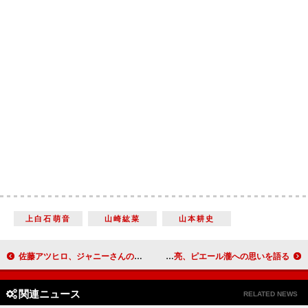
上白石萌音
山崎紘菜
山本耕史
佐藤アツヒロ、ジャニーさんの楽屋のれんを継承 内博貴「先輩からのパワハラはもちろんない」
蒼井優、結婚祝福に「ありがとうございます」 池松壮亮、ピエール瀧への思いを語る
関連ニュース
RELATED NEWS