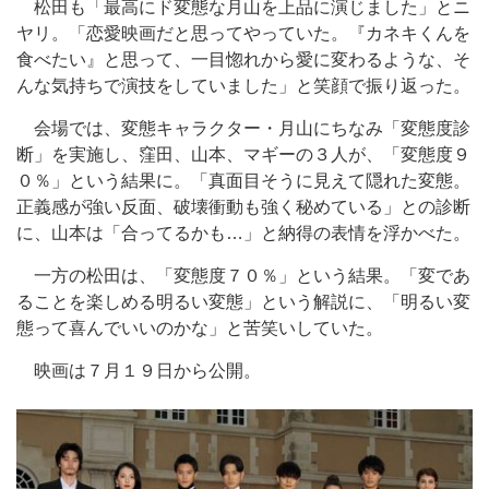
松田も「最高にド変態な月山を上品に演じました」とニ
ヤリ。「恋愛映画だと思ってやっていた。『カネキくんを
食べたい』と思って、一目惚れから愛に変わるような、そ
んな気持ちで演技をしていました」と笑顔で振り返った。
会場では、変態キャラクター・月山にちなみ「変態度診
断」を実施し、窪田、山本、マギーの３人が、「変態度９
０％」という結果に。「真面目そうに見えて隠れた変態。
正義感が強い反面、破壊衝動も強く秘めている」との診断
に、山本は「合ってるかも…」と納得の表情を浮かべた。
一方の松田は、「変態度７０％」という結果。「変であ
ることを楽しめる明るい変態」という解説に、「明るい変
態って喜んでいいのかな」と苦笑いしていた。
映画は７月１９日から公開。