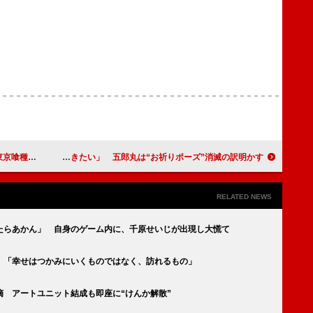
キャラ演じる
櫻井翔、ラグビーＷ杯「盛り上げていきたい」 五郎丸は“お祈りポーズ”消滅の訳明かす
RELATED NEWS
たらあかん」 自身のゲーム内に、千原せいじが出現し大慌て
 「幸せはつかみにいくものではなく、訪れるもの」
摘 アートユニット結成も即座に“けんか解散”