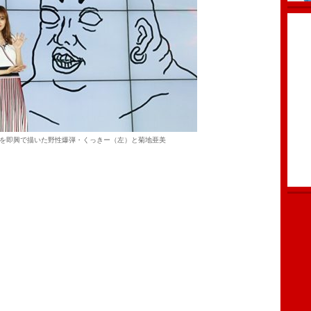
を即興で描いた野性爆弾・くっきー（左）と菊地亜美