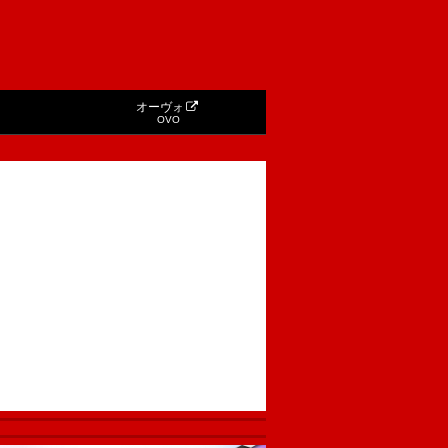
オーヴォ
OVO