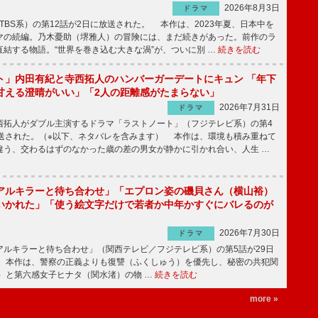
2026年8月3日
ドラマ
（TBS系）の第12話が2日に放送された。 本作は、2023年夏、日本中を
マの続編。乃木憂助（堺雅人）の冒険には、まだ続きがあった。前作のラ
結する物語。“世界を巻き込む大きな渦”が、ついに別 …
続きを読む
ト」内田有紀と寺西拓人のハンバーガーデートにキュン 「年下
甘える澄晴がいい」「2人の距離感がたまらない」
2026年7月31日
ドラマ
拓人がダブル主演するドラマ「ラストノート」（フジテレビ系）の第4
放送された。（※以下、ネタバレを含みます） 本作は、環境も積み重ねて
違う、交わるはずのなかった歳の差の男女が静かに引かれ合い、人生 …
アルキラーと待ち合わせ」「エプロン姿の磯貝さん（横山裕）
いかれた」「使う絵文字だけで若者か中年かすぐにバレるのが
2026年7月30日
ドラマ
ルキラーと待ち合わせ」（関西テレビ／フジテレビ系）の第5話が29日
 本作は、警察の正義よりも復讐（ふくしゅう）を優先し、秘密の共犯関
）と第六感女子ヒナタ（関水渚）の物 …
続きを読む
more »