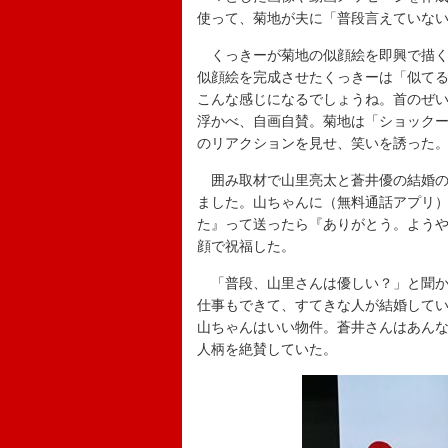
使って、菊地が夫に「普段言えていな
くっきーが菊地の似顔絵を即興で描く
似顔絵を完成させたくっきーは「似て
こんな感じになるでしょうね。首のぜ
浮かべ、自画自賛。菊地は「ショック
のリアクションを見せ、笑いを誘った
囲み取材で山里亮太と蒼井優の結婚の
ました。山ちゃんに（無料通話アプリ
た』って送ったら『ありがとう。よう
顔で祝福した。
「普段、山里さんは優しい？」と聞か
仕事もできて、すてきな人が結婚して
山ちゃんはいい物件。蒼井さんはあん
人柄を絶賛していた。