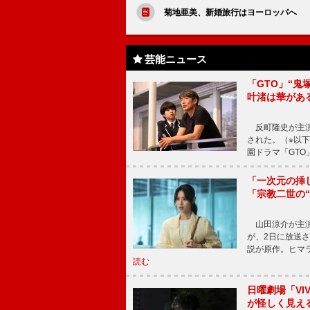
菊地亜美、新婚旅行はヨーロッパへ 
芸能ニュース
「GTO」“
叶渚は華があ
反町隆史が主演
された。（※以
園ドラマ「GTO
「一次元の挿
「宗教二世の
山田涼介が主演
が、2日に放送
説が原作。ヒマラ
読む
日曜劇場「V
が怪しく見え