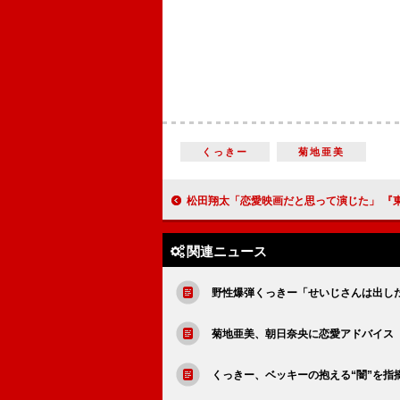
くっきー
菊地亜美
松田翔太「恋愛映画だと思って演じた」 『東京喰種』で史上最強の変態
関連ニュース
野性爆弾くっきー「せいじさんは出し
菊地亜美、朝日奈央に恋愛アドバイス
くっきー、ベッキーの抱える“闇”を指