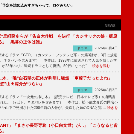
「予定を詰め込みすぎちゃって、ロケみたい」
NEWS
鬼塚”反町隆史らが「告白大作戦」を決行 「カジサックの娘・梶原
る」「黒幕の正体は誰」
2026年8月4日
ドラマ
するドラマ「GTO」（カンテレ・フジテレビ系）の第3話が、3日に放送
下、ネタバレを含みます） 本作は、1998年に放送されて人気を博した学
」が28年ぶりに連続ドラマとして復活。50代になった“ …
続きを読む
し木」“唯”白石聖の正体が判明し騒然 「車椅子だったよね」
“悠”山田涼介がつらい」
2026年8月3日
ドラマ
するドラマ「一次元の挿し木」（読売テレビ・日本テレビ系）の第5話
された。（※以下、ネタバレを含みます） 本作は、松下龍之介氏の同名小
ヤ山中で発掘された200年前の人骨が、失踪した妹のDNAと完 …
続きを
IVANT」「まさか長野専務（小日向文世）が…」「こうなると皆
る」