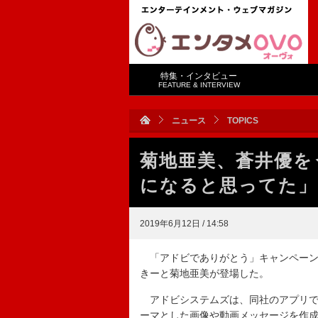
特集・インタビュー
FEATURE & INTERVIEW
ニュース
TOPICS
菊地亜美、蒼井優を
になると思ってた」
2019年6月12日 / 14:58
「アドビでありがとう」キャンペーン
きーと菊地亜美が登場した。
アドビシステムズは、同社のアプリで
ーマとした画像や動画メッセージを作