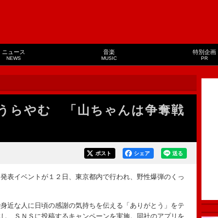
ニュース
音楽
特別企画
NEWS
MUSIC
PR
うらやむ 「山ちゃんは争奪戦
ポスト
シェア
送る
発表イベントが１２日、東京都内で行われ、野性爆弾のくっ
身近な人に日頃の感謝の気持ちを伝える「ありがとう」をテ
成し、ＳＮＳに投稿するキャンペーンを実施。同社のアプリを