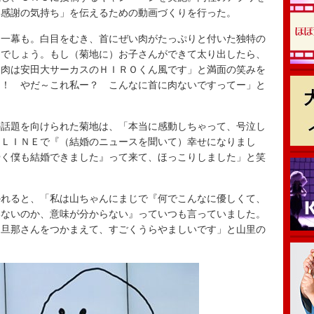
い感謝の気持ち」を伝えるための動画づくりを行った。
一幕も。白目をむき、首にぜい肉がたっぷりと付いた独特の
るでしょう。もし（菊地に）お子さんができて太り出したら、
い肉は安田大サーカスのＨＩＲＯくん風です」と満面の笑みを
ー！ やだ～これ私ー？ こんなに首に肉ないですってー」と
。
話題を向けられた菊地は、「本当に感動しちゃって、号泣し
）ＬＩＮＥで『（結婚のニュースを聞いて）幸せになりまし
やく僕も結婚できました』って来て、ほっこりしました」と笑
れると、「私は山ちゃんにまじで『何でこんなに優しくて、
いないのか、意味が分からない』っていつも言っていました。
な旦那さんをつかまえて、すごくうらやましいです」と山里の