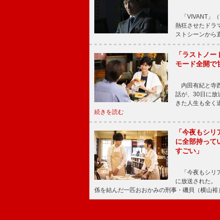
「VIVANT」
熱狂させたドラ
ストシーンから直
「ラストノー
モード全開で
内田有紀と寺西
話が、30日に
きた人生も全く
続きを読む
「今夜もシリ
に全部持って
すごい」
「今夜もシリア
に放送された。
係を結んだ一匹おおかみの刑事・磯貝（横山裕