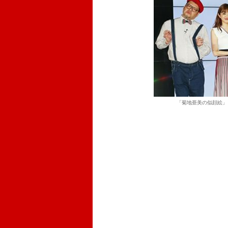
「菊地亜美の似顔絵」